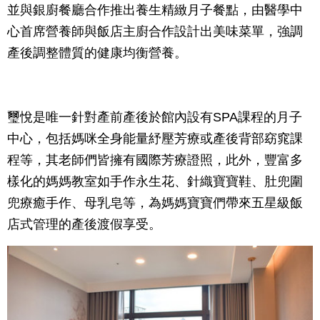
並與銀廚餐廳合作推出養生精緻月子餐點，由醫學中
心首席營養師與飯店主廚合作設計出美味菜單，強調
產後調整體質的健康均衡營養。
璽悅是唯一針對產前產後於館內設有SPA課程的月子
中心，包括媽咪全身能量紓壓芳療或產後背部窈窕課
程等，其老師們皆擁有國際芳療證照，此外，豐富多
樣化的媽媽教室如手作永生花、針織寶寶鞋、肚兜圍
兜療癒手作、母乳皂等，為媽媽寶寶們帶來五星級飯
店式管理的產後渡假享受。