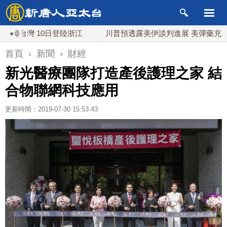
10日登陸浙江
川普預透露美伊談判進展 美彈藥充足再擴大生
首頁
›
新聞
›
財經
新光醫療團隊打造產後護理之家 結
合物聯網科技應用
更新時間：2019-07-30 15:53:43