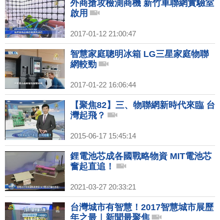
外商搶攻檢測商機 新竹車聯網實驗室
啟用
2017-01-12 21:00:47
智慧家庭聰明冰箱 LG三星家庭物聯
網較勁
2017-01-22 16:06:44
【聚焦82】三、物聯網新時代來臨 台
灣起飛？
2015-06-17 15:45:14
鋰電池芯成各國戰略物資 MIT電池芯
奮起直追！
2021-03-27 20:33:21
台灣城市有智慧！2017智慧城市展歷
年之最｜新聞最聚焦