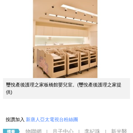
璽悅產後護理之家板橋館嬰兒室。(璽悅產後護理之家提
供)
按讚加入
新唐人亞太電視台粉絲團
物聯網
月子中心
李紀珠
新光醫
|
|
|