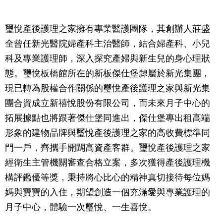
璽悅產後護理之家擁有專業醫護團隊，其創辦人莊盛
全曾任新光醫院婦產科主治醫師，結合婦產科、小兒
科及專業護理師，深入探究產婦與新生兒的身心理狀
態。璽悅板橋館所在的新板傑仕堡隸屬於新光集團，
現已轉為股權合作關係的璽悅產後護理之家與新光集
團合資成立新禧悅股份有限公司，而未來月子中心的
拓展據點也將跟著傑仕堡同進出，傑仕堡專出租高端
形象的建物品牌與璽悅產後護理之家的高收費標準同
門一戶，齊攜手開闢高資產客群。璽悅產後護理之家
經衛生主管機關審查合格立案，多次獲得產後護理機
構評鑑優等獎，秉持將心比心的精神真切接待每位媽
媽與寶寶的入住，期望創造一個充滿愛與專業護理的
月子中心，體驗一次璽悅、一生喜悅。