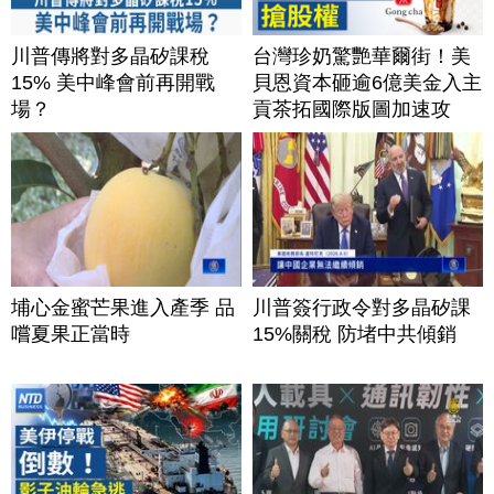
川普傳將對多晶矽課稅
台灣珍奶驚艷華爾街！美
15% 美中峰會前再開戰
貝恩資本砸逾6億美金入主
場？
貢茶拓國際版圖加速攻
美？｜#財經新聞｜
20260806(四)
埔心金蜜芒果進入產季 品
川普簽行政令對多晶矽課
嚐夏果正當時
15%關稅 防堵中共傾銷