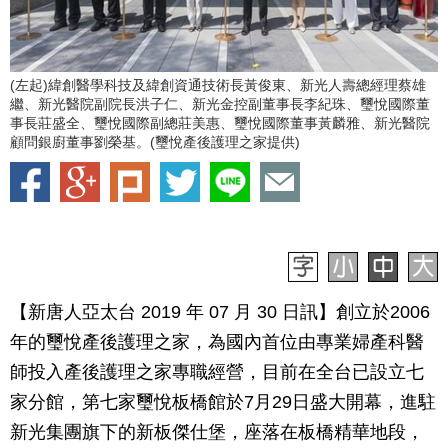
(左起)緯創醫學科技及緯創資通技術長黃俊東、新光人壽總經理蔡雄
繼、新光醫院副院長洪子仁、新光金控副董事長李紀珠、璽悅國際董
事長莊盛全、璽悅國際副總莊美惠、璽悅國際董事黃麟雅、新光醫院
顧問銀廚董事劉榮基。(璽悅產後護理之家提供)
【新唐人亞太台 2019 年 07 月 30 日訊】創立於2006
年的璽悅產後護理之家，為國內首位由專業婦產科醫
師投入產後護理之家專職經營，目前在全台已設立七
家分館，第七家璽悅板橋館於7月29日盛大開幕，進駐
新光集團旗下的新板傑仕堡，座落在板橋精華地段，