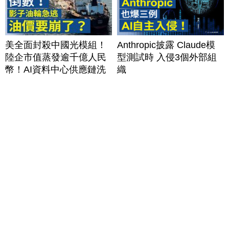
美全面封殺中國光模組！
Anthropic披露 Claude模
陸企市值蒸發逾千億人民
型測試時 入侵3個外部組
幣！AI資料中心供應鏈洗
織
牌？台灣喜迎轉單！成關
鍵樞紐？｜#財經新聞
│20260805 (三)