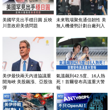
美國罕見出手穩日圓 反映
未來戰場聚焦通信韌性 美
川普政府美債問題
無人機優勢計劃台廠列入
美伊最快兩天內達協議重
氣溫飆到42.5度、16人熱
開海峽 美股飆漲、亞股強
死！首爾發布高溫重大警
彈
報