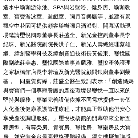
造水中瑜珈游泳池、SPA與岩盤浴、健身房、瑜珈教
室、寶寶游泳室、遊戲室、彌月音樂廳等，並建有景
觀空中花園可提供顧客舉辦彌月酒派對。開幕活動現
場邀請璽悅國際董事長莊盛全、新光金控副董事長李
紀珠、新光醫院副院長洪子仁、新光人壽總經理蔡雄
繼、緯創醫學科技及緯創資通技術長黃俊東、璽悅國
際副總莊美惠、璽悅國際董事黃麟雅、璽悅產後護理
之家板橋館店長李若瑄及新光醫院顧問銀廚董事劉榮
基，一同慶賀剪綵，莊盛全醫生致詞表示 :「創造媽媽
與寶寶們一個尊寵養護的產後環境是璽悅一直以來的
堅持與服務，專業完善設備依據不同需求提供一套個
人化產後健康照護管理療程，才能真正幫助他們安心
享受產後調理服務。」璽悅板橋館的開幕帶來全新五
種房型，有尊榮房、貴賓房、璽悅房、璽樂房及大寶
房，並安裝全台最高規格硬體設備，獨立樓層加強感