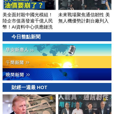
美全面封殺中國光模組！
未來戰場聚焦通信韌性 美
陸企市值蒸發逾千億人民
無人機優勢計劃台廠列入
幣！AI資料中心供應鏈洗
牌？台灣喜迎轉單！成關
今日整點新聞
鍵樞紐？｜#財經新聞
│20260805 (三)
財經一週最 HOT