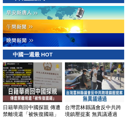
中國一週最 HOT
日籍華商回中國探親 傳遭
台灣雲林縣議會反中共跨
禁離境還「被恢復國籍」
境鎮壓提案 無異議通過