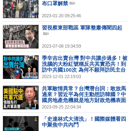
布口罩解禁
2023-01-20 09:25:46
習視察東部戰區 軍隊整肅傳聞四起
2023-07-08 19:34:59
季辛吉出賣台灣 對中共讓步過多！被
洗腦的大粉紅號稱反共其實恐共！到
訪中共國100次 為何不願拜訪民主台
灣？維護表面和平 實為下一場戰爭預
2023-12-01 22:19:03
備戰場！｜明居正｜宋國誠｜新聞大
破解 【2023年12月1日】
共軍敵情異常？台灣潛台詞：敢放馬
過來？習近平為何主動想訪韓國？中
國房地產危機就是地方財政危機表面
化！杭州亞運鋪張浪費經營民族主義
2023-09-25 22:04:34
情緒！｜吳嘉隆｜黃清龍｜新聞大破
解 【2023年9月25日】
「史達林式大清洗」！國際媒體看四
中聚焦中共內鬥