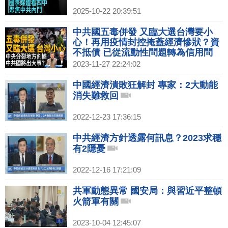
2025-10-22 20:39:51
中共國五毒併發 又臨大選台灣要小
心！再用疫情封控掩蓋經濟慘狀？資
不抵債 已從流動性問題轉為信用問
題！白紙一年中國式公民不服從 大規
2023-11-27 22:24:02
模抗爭前奏？｜吳嘉隆｜黃清龍｜新
聞大破解 【2023年11月27日】
中國經濟潰敗狂解封 專家：2大動能
消失難救回
2022-12-23 17:36:15
中共經濟方針透露何訊息？2023求穩
有2隱憂
2022-12-16 17:21:09
共軍動態異常 國安局：與習近平整頓
火箭軍有關
2023-10-04 12:45:07