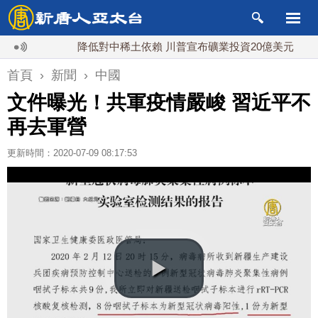
降低對中稀土依賴 川普宣布礦業投資20億美元
中東
首頁
›
新聞
›
中國
文件曝光！共軍疫情嚴峻 習近平不
再去軍營
更新時間：2020-07-09 08:17:53