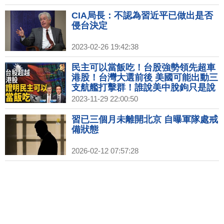
CIA局長：不認為習近平已做出是否
侵台決定
2023-02-26 19:42:38
民主可以當飯吃！台股強勢領先超車
港股！台灣大選前後 美國可能出動三
支航艦打擊群！誰說美中脫鉤只是說
說 美國已邁出斷鏈第一步？中國神祕
2023-11-29 22:00:50
疫潮的背後？｜桑普｜吳明杰｜聞大
破解 【2023年11月29日】
習已三個月未離開北京 自曝軍隊處戒
備狀態
2026-02-12 07:57:28