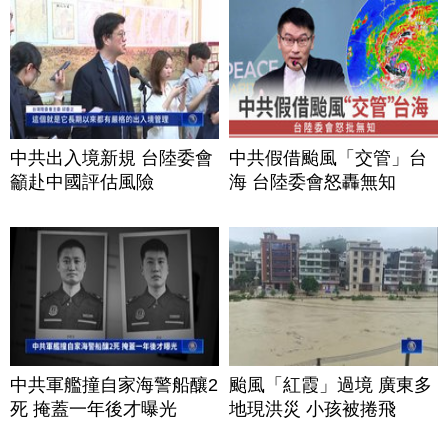
中共出入境新規 台陸委會
中共假借颱風「交管」台
籲赴中國評估風險
海 台陸委會怒轟無知
中共軍艦撞自家海警船釀2
颱風「紅霞」過境 廣東多
死 掩蓋一年後才曝光
地現洪災 小孩被捲飛