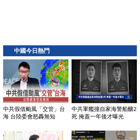
中國今日熱門
中共假借颱風「交管」台
中共軍艦撞自家海警船釀2
海 台陸委會怒轟無知
死 掩蓋一年後才曝光