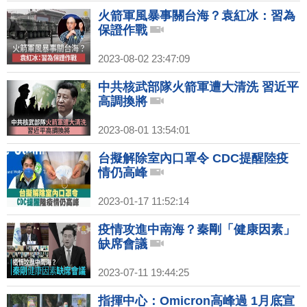
火箭軍風暴事關台海？袁紅冰：習為
保證作戰
2023-08-02 23:47:09
中共核武部隊火箭軍遭大清洗 習近平
高調換將
2023-08-01 13:54:01
台擬解除室內口罩令 CDC提醒陸疫
情仍高峰
2023-01-17 11:52:14
疫情攻進中南海？秦剛「健康因素」
缺席會議
2023-07-11 19:44:25
指揮中心：Omicron高峰過 1月底宣