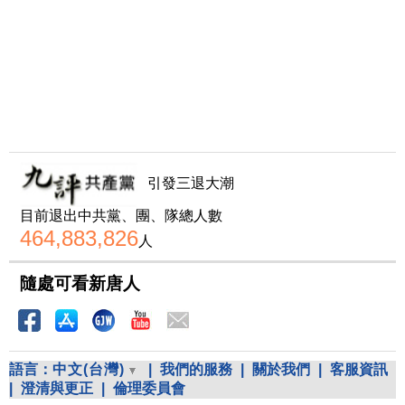
引發三退大潮
目前退出中共黨、團、隊總人數
464,883,826
人
隨處可看新唐人
語言：
中文(台灣)
|
我們的服務
|
關於我們
|
客服資訊
|
澄清與更正
|
倫理委員會