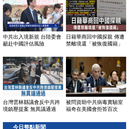
中共出入境新規 台陸委會
日籍華商回中國探親 傳遭
籲赴中國評估風險
禁離境還「被恢復國籍」
台灣雲林縣議會反中共跨
被問資助中共病毒實驗室
境鎮壓提案 無異議通過
福奇在美國會拒答百次
今日整點新聞