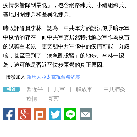
疫情影響降到最低」，包含網路練兵、小編組練兵、
基地封閉練兵和差異化練兵。
時政評論員李林一認為，中共軍方的說法似乎暗示軍
中疫情的存在；而中央軍委居然特批解放軍作為疫苗
的試藥白老鼠，更突顯中共軍隊中的疫情可能十分嚴
峻，甚至已到了「病急亂投醫」的地步。李林一認
為，這可能是習近平怯步軍營的真正原因。
按讚加入
新唐人亞太電視台粉絲團
習近平
共軍
解放軍
中共肺炎
|
|
|
|
疫情
新冠
|