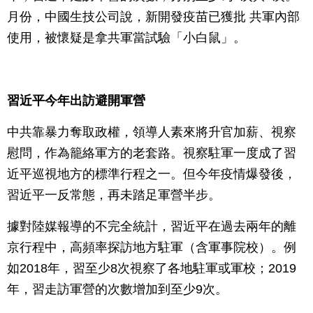
月份，中國生技公司說，新開發疫苗已獲批 共軍內部
使用，被懷疑是拿共軍當試驗「小白鼠」。
習近平今年出訪避開軍營
中共靠暴力奪取政權，領導人素來將升官加薪、視察
慰問，作為籠絡軍方的老套路。視察駐軍一度成了習
近平巡視地方的標準行程之一。但今年疫情爆發後，
習近平一反常態，再未踏足軍營半步。
據對陸媒報導的不完全統計，習近平在過去兩年的離
京行程中，高頻率探訪地方駐軍（含軍事院校）。例
如2018年，習至少8次視察了各地駐軍或軍校；2019
年，習走訪軍營的次數增加到至少9次。