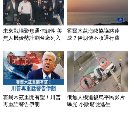
未來戰場聚焦通信韌性 美
霍爾木茲海峽協議將達
無人機優勢計劃台廠列入
成？伊朗傳不收通行費
霍爾木茲重開有望！川普
俄無人機追殺烏平民影片
再重話警告伊朗
曝光 小販驚險逃生