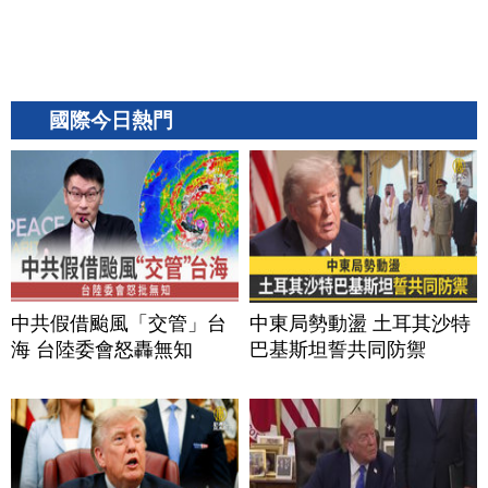
國際今日熱門
中共假借颱風「交管」台
中東局勢動盪 土耳其沙特
海 台陸委會怒轟無知
巴基斯坦誓共同防禦