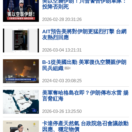
美以空襲伊朗！川普警告伊朗軍隊：
投降否則死
2026-02-28 20:31:26
AIT預告美將對伊朗更猛烈打擊 台網
友熱烈回應
2026-03-04 13:21:31
B-1從美國出動 美軍復仇空襲親伊朗
民兵組織
2024-02-03 20:08:25
美軍奪哈格島在即？伊朗傳布水雷 揚
言脅紅海
2026-03-26 13:25:50
卡達停產天然氣 台政院急召會議啟動
因應、穩定物價