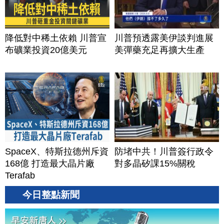
降低對中稀土依賴 川普宣
川普預透露美伊談判進展
布礦業投資20億美元
美彈藥充足再擴大生產
SpaceX、特斯拉德州斥資
防堵中共！川普簽行政令
168億 打造最大晶片廠
對多晶矽課15%關稅
Terafab
今日整點新聞