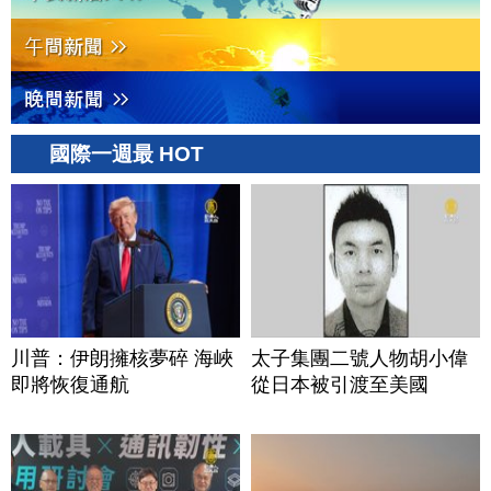
國際一週最 HOT
川普：伊朗擁核夢碎 海峽
太子集團二號人物胡小偉
即將恢復通航
從日本被引渡至美國