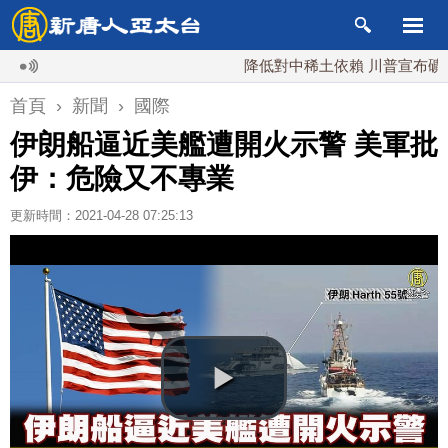
降低對中稀土依賴 川普宣布礦業投資2
首頁
›
新聞
›
國際
伊朗船逼近美艦遭開火示警 美軍批
伊：危險又不專業
更新時間：2021-04-28 07:25:13