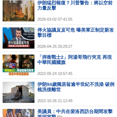
伊朗猛烈報復？川普警告：將以空前
力量反擊
2026-03-02 07:41:55
停火協議岌岌可危 曝美軍正制定新攻
擊目標
2026-04-25 20:29:27
「捍衛戰士2」阿湯哥飛行夾克 再現
中華民國國旗
2022-05-24 10:57:45
伊朗94歲獨居翁逾半世紀不洗澡 破例
梳洗後離世
2022-10-26 21:12:49
美議員：中共在裴洛西訪台期間攻擊