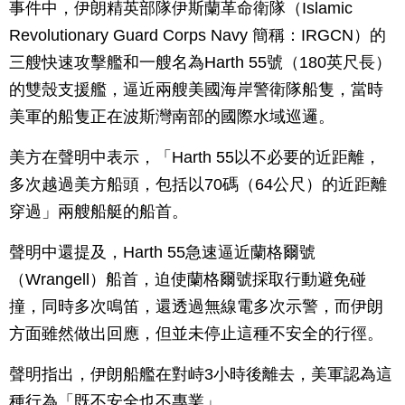
事件中，伊朗精英部隊伊斯蘭革命衛隊（Islamic
Revolutionary Guard Corps Navy 簡稱：IRGCN）的
三艘快速攻擊艦和一艘名為Harth 55號（180英尺長）
的雙殼支援艦，逼近兩艘美國海岸警衛隊船隻，當時
美軍的船隻正在波斯灣南部的國際水域巡邏。
美方在聲明中表示，「Harth 55以不必要的近距離，
多次越過美方船頭，包括以70碼（64公尺）的近距離
穿過」兩艘船艇的船首。
聲明中還提及，Harth 55急速逼近蘭格爾號
（Wrangell）船首，迫使蘭格爾號採取行動避免碰
撞，同時多次鳴笛，還透過無線電多次示警，而伊朗
方面雖然做出回應，但並未停止這種不安全的行徑。
聲明指出，伊朗船艦在對峙3小時後離去，美軍認為這
種行為「既不安全也不專業」。