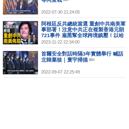
等同宣戰
2022-07-30 21:24:05
阿根廷反共總統當選 重創中共南美軍
事部署！注意中共正在複製香港元朗
721事件 雇黑幫全球跨境鎮壓！以哈
就要停火？中共意圖在中東牽制美軍
2023-11-22 22:34:00
無果！｜桑普｜吳明杰｜新聞大破解
【2023年11月22日】
首爾安全對話時隔3年實體舉行 喊話
北韓棄核｜寰宇掃描
2022-09-07 22:25:49