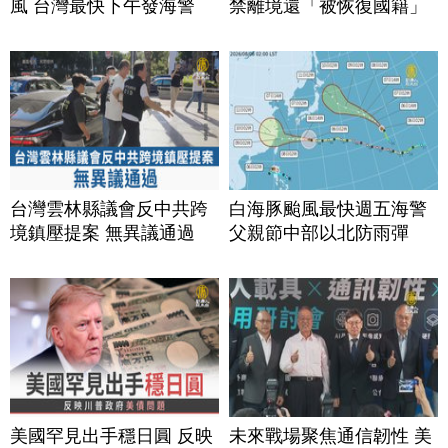
風 台灣最快下午發海警
禁離境還「被恢復國籍」
台灣雲林縣議會反中共跨
白海豚颱風最快週五海警
境鎮壓提案 無異議通過
父親節中部以北防雨彈
美國罕見出手穩日圓 反映
未來戰場聚焦通信韌性 美