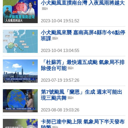
小犬颱風直撲南台灣 入夜風雨將越大
2023-10-04 19:51:52
小犬颱風來襲 嘉南高屏4縣市今6點停
班課
2023-10-04 13:04:55
「杜蘇芮」最快週五成颱 氣象局不排
除侵台可能
2023-07-19 19:57:26
第7號颱風「蘭恩」生成 週末可能出
現三颱共舞
2023-08-08 19:03:26
卡努已達中颱上限 氣象局下半天發布
陸警