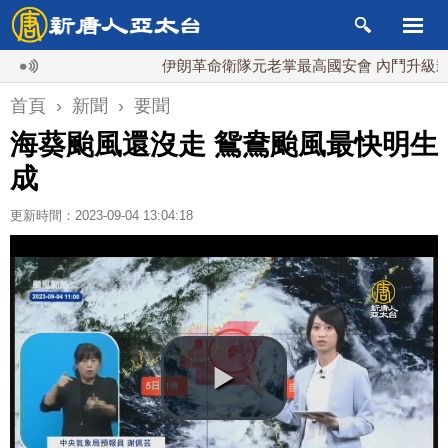
伊朗革命衛隊元老掌最高國安會 內鬥升級影響談
首頁
›
新聞
›
要聞
海葵颱風還沒走 鴛鴦颱風最快明生
成
更新時間：2023-09-04 13:04:18