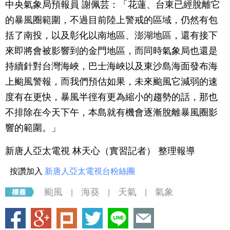
中央氣象局預報員 謝佩芸：「花蓮、台東已經脫離它
的暴風圈範圍，不過目前陸上警戒的區域，仍然有包
括了南投，以及彰化以南地區、澎湖地區，還有接下
來即將會被影響到的金門地區，而同時氣象局也還是
持續針對台灣海峽，巴士海峽以及東沙島海面發布海
上颱風警報，而我們預估如果，未來颱風它減弱的速
度有在更快，暴風半徑有更為縮小的趨勢的話，那也
不排除在今天下午，本島就有機會逐漸脫離暴風圈影
響的範圍。」
新唐人亞太電視 林天心（實習記者） 整理報導
按讚加入
新唐人亞太電視台粉絲團
颱風
海葵
天氣
氣象
|
|
|