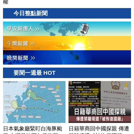
權
今日整點新聞
要聞一週最 HOT
日本氣象廳緊盯白海豚颱
日籍華商回中國探親 傳遭