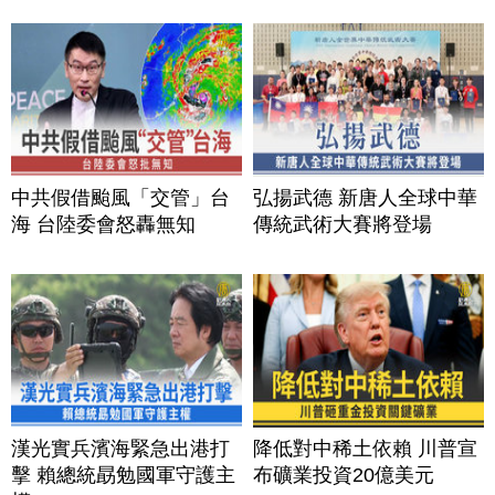
中共假借颱風「交管」台
弘揚武德 新唐人全球中華
海 台陸委會怒轟無知
傳統武術大賽將登場
漢光實兵濱海緊急出港打
降低對中稀土依賴 川普宣
擊 賴總統勗勉國軍守護主
布礦業投資20億美元