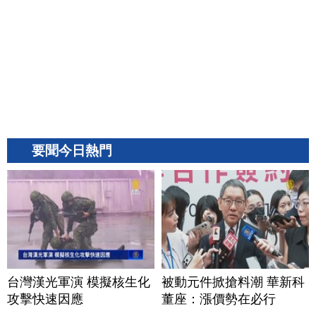
要聞今日熱門
台灣漢光軍演 模擬核生化
被動元件掀搶料潮 華新科
攻擊快速因應
董座：漲價勢在必行