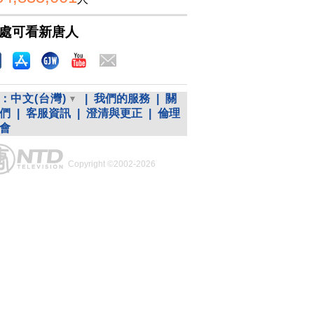
處可看新唐人
：
中文(台灣)
|
我們的服務
|
關
們
|
客服資訊
|
澄清與更正
|
倫理
會
Copyright ©2002-2026