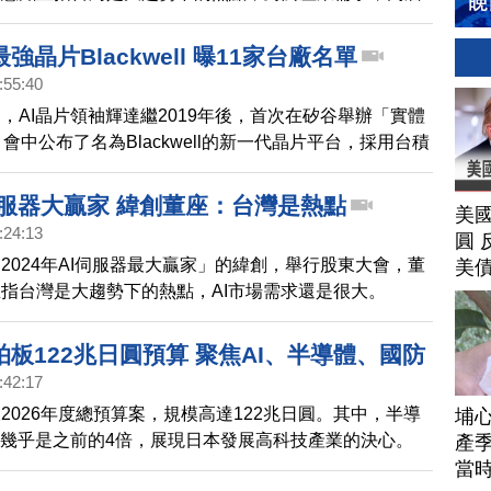
I市場需求還是很大。
強晶片Blackwell 曝11家台廠名單
:55:40
，AI晶片領袖輝達繼2019年後，首次在矽谷舉辦「實體
會中公布了名為Blackwell的新一代晶片平台，採用台積
，運算力大幅提升，預計也將對台灣半導體及伺服器的相
帶來利多。
I伺服器大贏家 緯創董座：台灣是熱點
美
:24:13
圓 
2024年AI伺服器最大贏家」的緯創，舉行股東大會，董
美
指台灣是大趨勢下的熱點，AI市場需求還是很大。
板122兆日圓預算 聚焦AI、半導體、國防
:42:17
白銀價格創紀錄！金價明年上看5000美元｜
2026年度總預算案，規模高達122兆日圓。其中，半導
埔
談判進度 經貿辦：安排總結會議｜英特爾
，幾乎是之前的4倍，展現日本發展高科技產業的決心。
產季
失敗 台積電仍是輝達最佳夥伴
鉑金價格，接連創高。分析師預估，2026上半年，金價
當