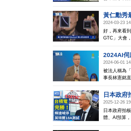
表示，目前A
黃仁勳秀最
2024-03-23 14
好，再來看到
GTC」大會，
電4奈米製程
關供應鏈，
2024A
2024-06-01 14
被法人稱為「
事長林憲銘直
日本政府拍
2025-12-26 19
｜黃金、
日本政府拍板
美台關稅
體、AI預算
18A搶單
黃金、白銀和