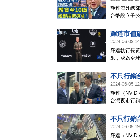
xOpen
輝達海外總部
合作｜台美
台幣設立子公
美元｜台
（HHTD2
域。鴻海創辦
輝達市值
暗示，台灣對
2024-06-08 14
定。 台積電
輝達執行長黃
密，引發擔
果，成為全球
測，毫無根
公布下世代R
不只行銷
2024-06-05 12
輝達（NVI
台灣夜市行
資話題，輝
招手，甚至
不只行銷
2024-06-05 19
輝達（NVI