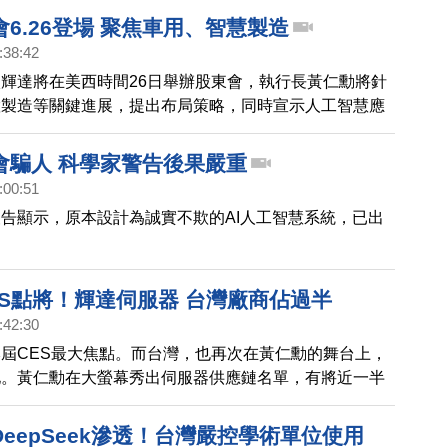
球半導體產業的重要性。
6.26登場 聚焦車用、智慧製造
:38:42
輝達將在美西時間26日舉辦股東會，執行長黃仁勳將針
慧製造等關鍵進展，提出布局策略，同時宣示人工智慧應
入汽車和製造兩大領域，台灣企業包括台積電、和碩、聯
可望受惠。另外，美光也將在同一天公布財報，同樣受到
會騙人 科學家警告後果嚴重
:00:51
告顯示，原本設計為誠實不欺的AI人工智慧系統，已出
。
ES點將！輝達伺服器 台灣廠商佔過半
:42:30
屆CES最大焦點。而台灣，也再次在黃仁勳的舞台上，
地。黃仁勳在大螢幕秀出伺服器供應鏈名單，有將近一半
。再再顯示這波AI浪潮中，台灣的重要地位。
eepSeek滲透！台灣嚴控學術單位使用