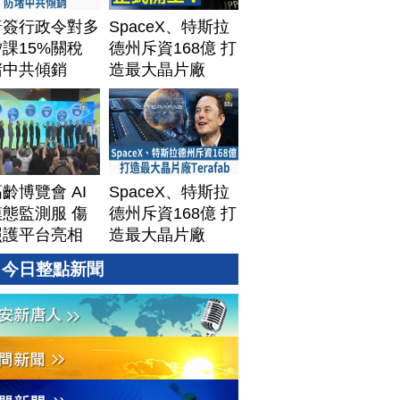
普簽行政令對多
SpaceX、特斯拉
課15%關稅
德州斥資168億 打
堵中共傾銷
造最大晶片廠
Terafab
齡博覽會 AI
SpaceX、特斯拉
態監測服 傷
德州斥資168億 打
照護平台亮相
造最大晶片廠
Terafab
今日整點新聞