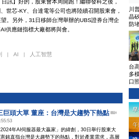
月 27 日訊】好的，股東會本周開跑！繼聯發科之後，
川
創、世芯-KY、台達電等公司也將陸續召開股東會，
晶矽
望。另外，31日移師台灣舉辦的UBS證券台灣企
防
等AI供應鏈指標大廠都將與會。
創
AI
人工智慧
|
|
台高
多模
口
三巨頭大單 董座：台灣是大趨勢下熱點
:55:53
2024年AI伺服器最大贏家」的緯創，30日舉行股東大
林憲銘直指台灣是大趨勢下的熱點，對於產業需求，高層