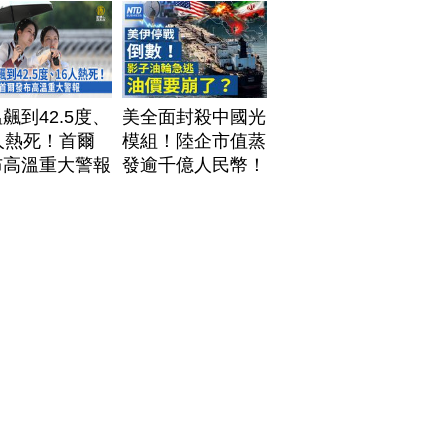
飆到42.5度、
美全面封殺中國光
人熱死！首爾
模組！陸企市值蒸
布高溫重大警報
發逾千億人民幣！
AI資料中心供應鏈
洗牌？台灣喜迎轉
單！成關鍵樞紐？
｜#財經新聞
│20260805 (三)