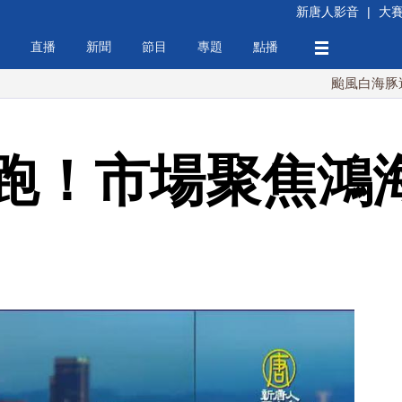
新唐人影音
|
大
直播
新聞
節目
專題
點播
颱風白海豚週末最接
跑！市場聚焦鴻