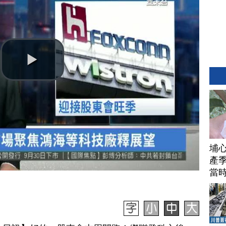
埔
產季
當