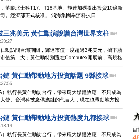
AI擴美在地製造 劉揚偉：與世界級公司深度
，落腳北士科T17、T18基地。輝達加碼提出投資10億新
關稅談判 英媒：台對美投資上看4000億
司。經濟部正式核准。 鴻海集團舉辦科技日
積電羅唯仁疑跳槽洩密 英特爾駁：毫無根據
5），宣布攜手OpenAI，擴大美國製造，也鎖定機器人領
人郭台銘，以嘉賓身份現身。 台美關稅談判，美國官員
破三兆美元 黃仁勳演說讚台灣世界支柱
美投資，上看4千億美元。經濟部長龔明鑫，表示還不確
:39:27
前資深副總羅唯仁，跳槽英特爾，疑似帶走2奈米製程機
仁勳訪問台灣期間，輝達市值一度超過3兆美元，擠下蘋
憂。週四，英特爾執行長陳立武回應，「只是謠言和猜
市值第二大；黃仁勳特別選在Computex開展前，高規格
據。」
ubin平台，以及新數位孿生模型。
台鏈 黃仁勳帶動地方投資話題 9縣接球
:37:55
DIA）執行長黃仁勳訪台行，帶來龐大媒體效應，不只成為
銷大使、台灣科技廠供應鏈的代言人，現在也帶動地方投
達宣布將在台灣設置千人規模的研發中心，九縣市首長都
還說要在輝達公司旁邊，專設一個夜市。
台鏈 黃仁勳帶動地方投資熱度九都接球
:18:14
目
DIA）執行長黃仁勳訪台行，帶來龐大媒體效應，不只成為
4