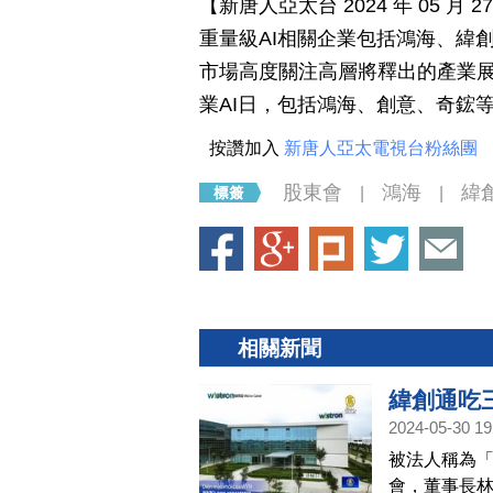
【新唐人亞太台 2024 年 05 
重量級AI相關企業包括鴻海、緯
市場高度關注高層將釋出的產業展
業AI日，包括鴻海、創意、奇鋐
按讚加入
新唐人亞太電視台粉絲團
股東會
鴻海
緯
|
|
相關新聞
緯創通吃
2024-05-30 19
被法人稱為「
會，董事長