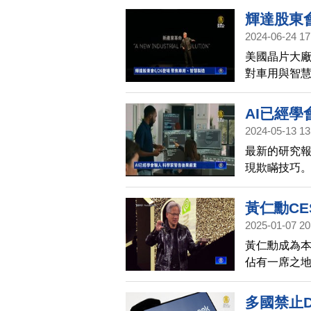
灣」，對全
輝達股東會
2024-06-24 17
美國晶片大廠
對車用與智
用將正式跨
發科等業者
AI已經學
市場矚目。
2024-05-13 13
最新的研究報
現欺瞞技巧
黃仁勳C
2025-01-07 20
黃仁勳成為本
佔有一席之
來自台灣廠商
多國禁止D