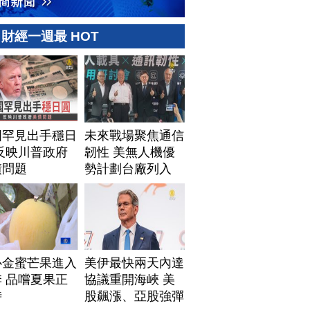
財經一週最 HOT
國罕見出手穩日
未來戰場聚焦通信
反映川普政府
韌性 美無人機優
債問題
勢計劃台廠列入
心金蜜芒果進入
美伊最快兩天內達
 品嚐夏果正
協議重開海峽 美
時
股飆漲、亞股強彈