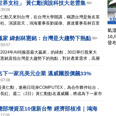
司5000美元。 美台關稅談判。經貿辦：多項議題，有大
世界支柱」 黃仁勳演說科技大老雲集
美方，安排總結會議，雙方盼達貿易協議，開啟下階段經
:39:06
媒點名，多家AI巨頭，正在將AI資本投入，以一種看不到
黃仁勳又來到台灣，在台灣大學開講，稱讚台灣是無名英
，轉移到資產負債表以外，引發正反議論。
支柱。演講當天，鴻海董事長劉揚偉、廣達董事長林百里
級企業高層雲集，在在凸顯，黃仁勳口中的「台灣」，對
氣溫
產業的重要性。
16
器贏家 緯創林憲銘：台灣是大趨勢下熱點
發
:50:57
2024年AI伺服器最大贏家」的緯創，30日舉行股東大
林憲銘直指台灣是大趨勢下的熱點，對於產業需求，高層
I市場需求還是很大。
名下一家兆美元企業 邁威爾股價飆33%
:07:08
執行長黃仁勳，連兩日現身COMPUTEX，為合作夥伴站台，
長紅。週二（2日）黃仁勳點名邁威爾，將成為下一家市
元企業。帶動邁威爾週三（3日）股價飆高32.52%，創
幅；台股也跟著大漲，站上4萬6千點大關。
總部增資至10億新台幣 經濟部核准｜鴻海
:27:05