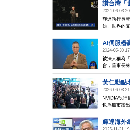
有望突破每盎
讚台灣「
致共識，待
2024-06-03 20
貿合作。 外
輝達執行長
的債務方式
雄、世界的
等眾多重量
全球半導體
AI伺服
2024-05-30 17
被法人稱為「
會，董事長
表示，目前A
黃仁勳點
2026-06-03 21
NVIDIA
也為股市讚出
值突破一兆美
下最大單日漲
輝達海外
2025-11-21 19