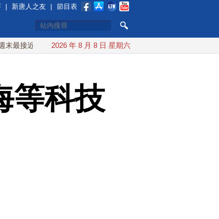
賽
|
新唐人之友
|
節目表
近台灣 最快9日可能登陸中國
2026 年 8 月 8 日 星期六
台灣漢光首結合城鎮演習 AIT
海等科技