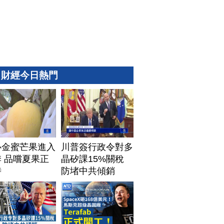
財經今日熱門
心金蜜芒果進入
川普簽行政令對多
 品嚐夏果正
晶矽課15%關稅
時
防堵中共傾銷