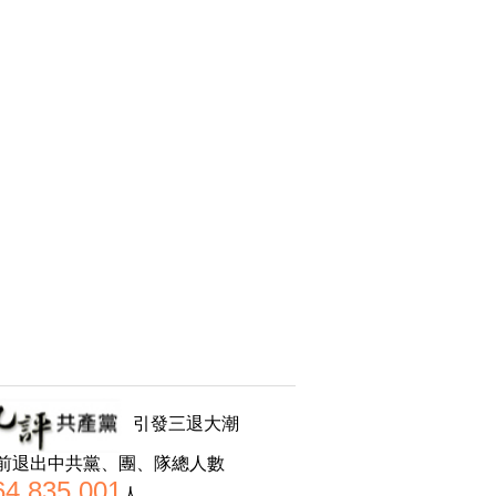
引發三退大潮
前退出中共黨、團、隊總人數
64,835,001
人