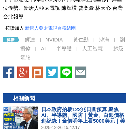
位優勢。新唐人亞太電視 陳輝模 曾奕豪 林天心 台灣
台北報導
按讚加入
新唐人亞太電視台粉絲團
輝達
NVIDIA
黃仁勳
鴻海
劉
|
|
|
|
揚偉
AI
半導體
人工智慧
超級
|
|
|
|
電腦
相關新聞
日本政府拍板122兆日圓預算 聚焦
AI、半導體、國防｜黃金、白銀價格
創紀錄！金價明年上看5000美元｜美
台關稅談判進度 經貿辦：安排總結會
2025-12-26 19:42:17