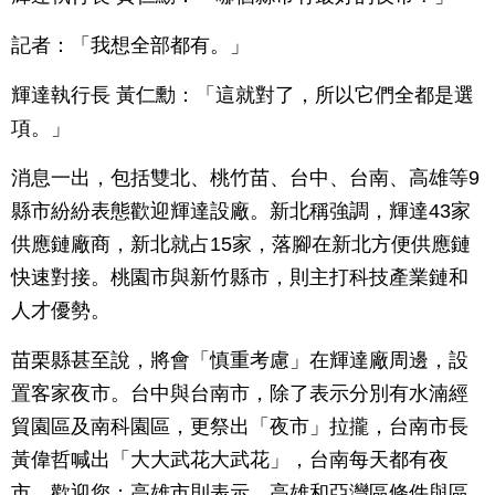
記者：「我想全部都有。」
輝達執行長 黃仁勳：「這就對了，所以它們全都是選
項。」
消息一出，包括雙北、桃竹苗、台中、台南、高雄等9
縣市紛紛表態歡迎輝達設廠。新北稱強調，輝達43家
供應鏈廠商，新北就占15家，落腳在新北方便供應鏈
快速對接。桃園市與新竹縣市，則主打科技產業鏈和
人才優勢。
苗栗縣甚至說，將會「慎重考慮」在輝達廠周邊，設
置客家夜市。台中與台南市，除了表示分別有水湳經
貿園區及南科園區，更祭出「夜市」拉攏，台南市長
黃偉哲喊出「大大武花大武花」，台南每天都有夜
市，歡迎您；高雄市則表示，高雄和亞灣區條件與區