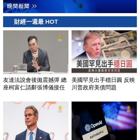
財經一週最 HOT
友達法說會後拋震撼彈 總
美國罕見出手穩日圓 反映
座柯富仁請辭張博儀接任
川普政府美債問題