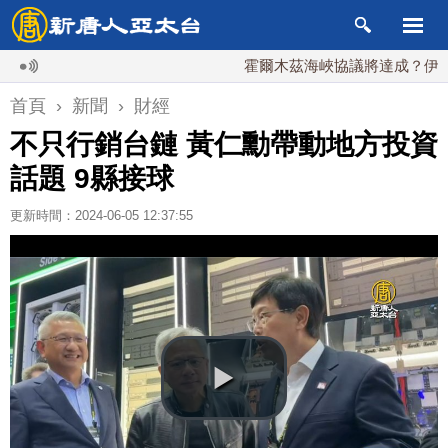
霍爾木茲海峽協議將達成？伊朗傳不
首頁
›
新聞
›
財經
不只行銷台鏈 黃仁勳帶動地方投資
話題 9縣接球
更新時間：2024-06-05 12:37:55