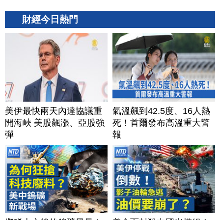
財經今日熱門
美伊最快兩天內達協議重
氣溫飆到42.5度、16人熱
開海峽 美股飆漲、亞股強
死！首爾發布高溫重大警
彈
報