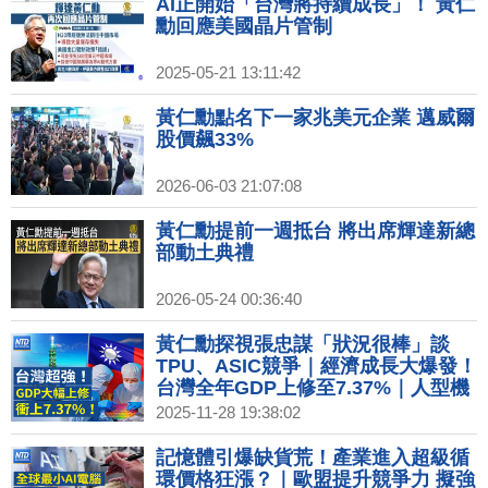
AI正開始「台灣將持續成長」！ 黃仁
勳回應美國晶片管制
2025-05-21 13:11:42
黃仁勳點名下一家兆美元企業 邁威爾
股價飆33%
2026-06-03 21:07:08
黃仁勳提前一週抵台 將出席輝達新總
部動土典禮
2026-05-24 00:36:40
黃仁勳探視張忠謀「狀況很棒」談
TPU、ASIC競爭｜經濟成長大爆發！
台灣全年GDP上修至7.37%｜人型機
器人世代來了？業界組跨域聯盟 孵化
2025-11-28 19:38:02
4大應用｜瑞幸咖啡來台 曾爆財報造
假、資安問題
記憶體引爆缺貨荒！產業進入超級循
環價格狂漲？｜歐盟提升競爭力 擬強