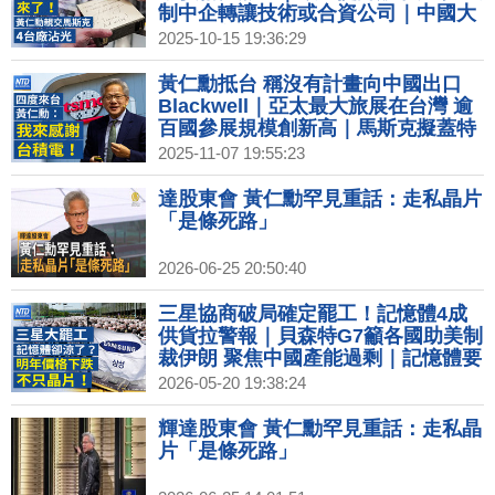
制中企轉讓技術或合資公司｜中國大
疆擬在美國成立公司 金蟬脫殼引安全
2025-10-15 19:36:29
疑慮｜中國知名企業家接連墜樓身亡
知情人爆內幕｜賈永婕出席紡織展時
黃仁勳抵台 稱沒有計畫向中國出口
尚秀 曝小S金鐘服裝細節｜星宇Q4動
Blackwell｜亞太最大旅展在台灣 逾
能明顯回升 明年有望開首條歐洲線
百國參展規模創新高｜馬斯克擬蓋特
斯拉巨型AI晶圓廠 或與英特爾合作｜
2025-11-07 19:55:23
財經專家謝金河：黃仁勳要小心 中國
取代輝達製程
達股東會 黃仁勳罕見重話：走私晶片
「是條死路」
2026-06-25 20:50:40
三星協商破局確定罷工！記憶體4成
供貨拉警報｜貝森特G7籲各國助美制
裁伊朗 聚焦中國產能過剩｜記憶體要
涼了！明下半年反轉下跌 影響不只晶
2026-05-20 19:38:24
片？｜ASML次世代EUV將問世 台積
握關鍵技術暫不採購｜搶先黃仁勳！
輝達股東會 黃仁勳罕見重話：走私晶
AMD蘇姿丰率先抵台 週五發表演講
片「是條死路」