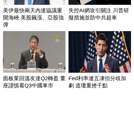
美伊最快兩天內達協議重
失控AI網攻引關注 川普研
開海峽 美股飆漲、亞股強
擬措施並防中共超車
彈
面板業回溫友達Q2轉盈 董
Fed利率連五凍但分歧加
座謹慎看Q3中國車市
劇 道瓊重挫千點