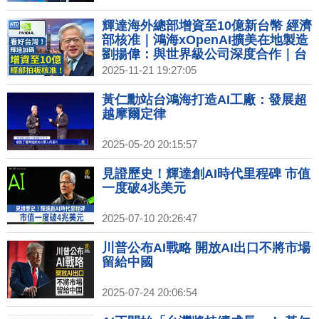
議｜英特爾18A搶單失敗 台積電仍是
輝達最佳夥伴
輝達海外總部增資至10億新台幣 經濟
部核准｜鴻海xOpenAI擴美在地製造
劉揚偉：與世界級公司深度合作｜台
美關稅談判 英媒：台對美投資上看
2025-11-21 19:27:05
4000億美元｜台積電羅唯仁疑跳槽洩
密 英特爾駁：毫無根據
黃仁勳站台鴻海打造AI工廠：發展超
越摩爾定律
2025-05-20 20:15:57
見證歷史！輝達創AI時代里程碑 市值
一度破4兆美元
2025-07-10 20:26:47
川普公布AI戰略 開放AI出口不將市場
留給中國
2025-07-24 20:06:54