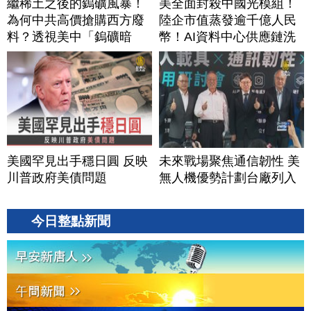
繼稀土之後的鎢礦風暴！
美全面封殺中國光模組！
為何中共高價搶購西方廢
陸企市值蒸發逾千億人民
料？透視美中「鎢礦暗
幣！AI資料中心供應鏈洗
戰」背後不為人知的資源
牌？台灣喜迎轉單！成關
爭奪｜#財經新聞｜
鍵樞紐？｜#財經新聞
20260804(二)
│20260805 (三)
美國罕見出手穩日圓 反映
未來戰場聚焦通信韌性 美
川普政府美債問題
無人機優勢計劃台廠列入
今日整點新聞