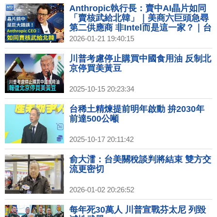
Anthropic執行長：賣中AI晶片如同
「賣核武給北韓」｜美商六巨頭急尋
第二供應商 非Intel而是這一家？｜台
灣搶先拿下晶片優惠 李在明：不能比
2026-01-21 19:40:15
台灣差｜Netflix營收和獲利雙雙成長
訂閱用戶突破3.25億
川普考慮停止購買中國食用油 反制北
京停買美黃豆
2025-10-15 20:23:34
台稀土精煉提前明年啟動 拚2030年
前達500公噸
2025-10-17 20:11:42
俞大㵢：台美關稅談判將結束 雙方交
流更密切
2026-01-02 20:26:52
每年死30萬人 川普宣戰芬太尼 列毀