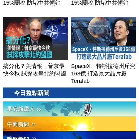
15%關稅 防堵中共傾銷
15%關稅 防堵中共傾銷
搞分化？美情報：普京最
SpaceX、特斯拉德州斥資
快今秋 試探攻擊北約盟國
168億 打造最大晶片廠
Terafab
今日整點新聞