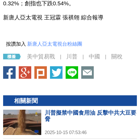
0.32%；創指也下跌0.54%。
新唐人亞太電視 王冠霖 張祺翎 綜合報導
按讚加入
新唐人亞太電視台粉絲團
美中貿易戰
川普
中國
關稅
|
|
|
相關新聞
川普擬禁中國食用油 反擊中共大豆要
脅
2025-10-15 07:53:46