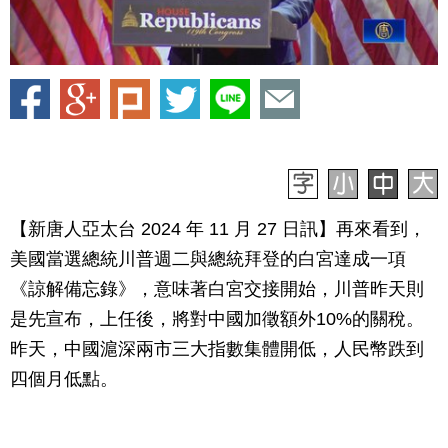
【新唐人亞太台 2024 年 11 月 27 日訊】再來看到，
美國當選總統川普週二與總統拜登的白宮達成一項
《諒解備忘錄》，意味著白宮交接開始，川普昨天則
是先宣布，上任後，將對中國加徵額外10%的關稅。
昨天，中國滬深兩市三大指數集體開低，人民幣跌到
四個月低點。