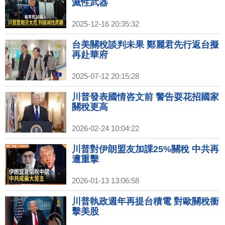
滅性武器
2025-12-16 20:35:32
台美關稅談判未果 鄭麗君先行返台擬
再赴華府
2025-07-12 20:15:28
川普發表國情咨文前 警告耍花招國家
關稅更高
2026-02-24 10:04:22
川普對伊朗盟友加課25%關稅 中共再
遭重擊
2026-01-13 13:06:58
川普執政週年再提台積電 對歐關稅衝
擊美股