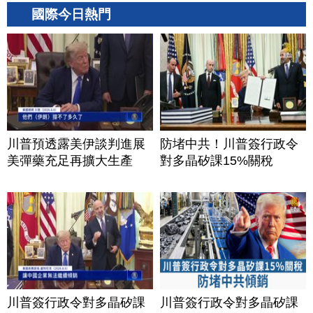
國際今日熱門
川普預透露美伊談判進展
防堵中共！川普簽行政令
美彈藥充足再擴大生產
對多晶矽課15%關稅
川普簽行政令對多晶矽課
川普簽行政令對多晶矽課