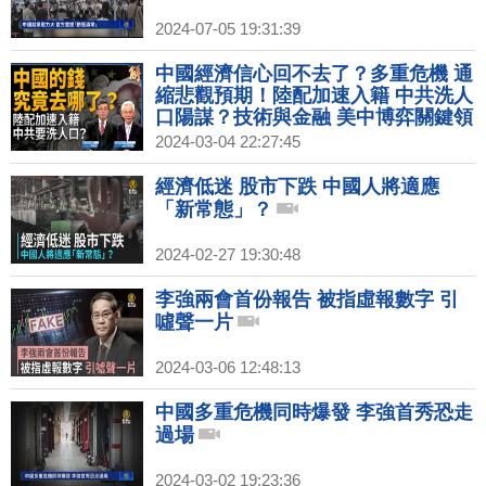
2024-07-05 19:31:39
中國經濟信心回不去了？多重危機 通
縮悲觀預期！陸配加速入籍 中共洗人
口陽謀？技術與金融 美中博弈關鍵領
域！中共邪惡黑幫「以刑化債」！｜
2024-03-04 22:27:45
吳嘉隆｜黃清龍｜新聞大破解
【2024年3月4日】
經濟低迷 股市下跌 中國人將適應
「新常態」？
2024-02-27 19:30:48
李強兩會首份報告 被指虛報數字 引
噓聲一片
2024-03-06 12:48:13
中國多重危機同時爆發 李強首秀恐走
過場
2024-03-02 19:23:36