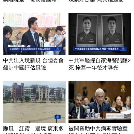
中共出入境新規 台陸委會
中共軍艦撞自家海警船釀2
籲赴中國評估風險
死 掩蓋一年後才曝光
颱風「紅霞」過境 廣東多
被問資助中共病毒實驗室