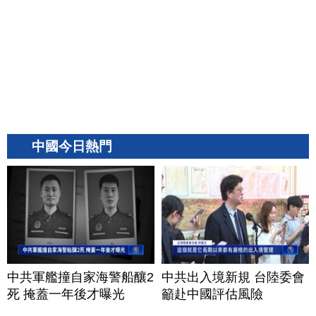
中國今日熱門
中共軍艦撞自家海警船釀2
中共出入境新規 台陸委會
死 掩蓋一年後才曝光
籲赴中國評估風險