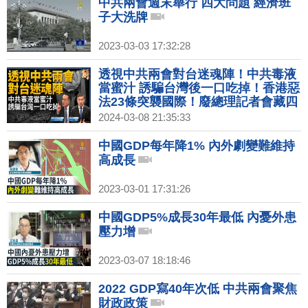
中共兩會週末舉行 四大問題 經濟班
子大洗牌
2023-03-03 17:32:28
透視中共兩會對台迷魂陣！中共毒液
當蜜汁 誘騙台灣後一口吃掉！香港惡
法23條突襲國際！廢總理記者會藏四
個邊緣化！獨解中共GDP政治學！川
2024-03-08 21:35:33
拜將再交鋒！｜宋國誠｜桑普｜新聞
大破解 【2024年3月8日】
中國GDP每年降1% 內外劇變難維持
高成長
2023-03-01 17:31:26
中國GDP5%成長30年最低 內憂外患
壓力增
2023-03-07 18:18:46
2022 GDP寫40年次低 中共兩會聚焦
財政政策