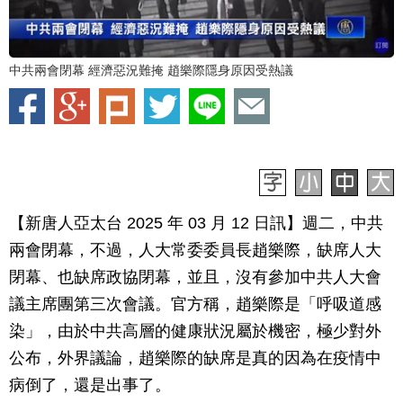
中共兩會閉幕 經濟惡況難掩 趙樂際隱身原因受熱議
【新唐人亞太台 2025 年 03 月 12 日訊】週二，中共
兩會閉幕，不過，人大常委委員長趙樂際，缺席人大
閉幕、也缺席政協閉幕，並且，沒有參加中共人大會
議主席團第三次會議。官方稱，趙樂際是「呼吸道感
染」，由於中共高層的健康狀況屬於機密，極少對外
公布，外界議論，趙樂際的缺席是真的因為在疫情中
病倒了，還是出事了。