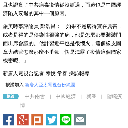
且也證實了中共病毒疫情從沒斷過，而這也是中國經
濟陷入衰退的其中一個原因。
旅美時事評論員 鄭浩昌：「如果不是病得實在厲害，
或者是得的是傳染性很強的病，他是怎麼都要裝裝門
面出席會議的。估計習近平也是很惱火，這個橡皮圖
章大總管怎麼那麼不爭氣，愣是洩露了疫情這個國家
機密呢。」
新唐人電視台記者 陳悅 常春 採訪報導
按讚加入
新唐人亞太電視台粉絲團
中共兩會
中國經濟
就業
隱瞞疫
|
|
|
情