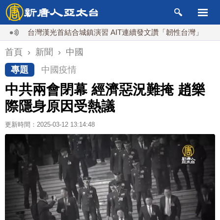
台灣漢光首結合城鎮演習 AIT連續發文讚「韌性台灣」
搞分
首頁
›
新聞
›
中國
專題
中國疫情
中共兩會閉幕 經濟惡況難掩 趙樂
際隱身原因受熱議
更新時間：2025-03-12 13:14:48