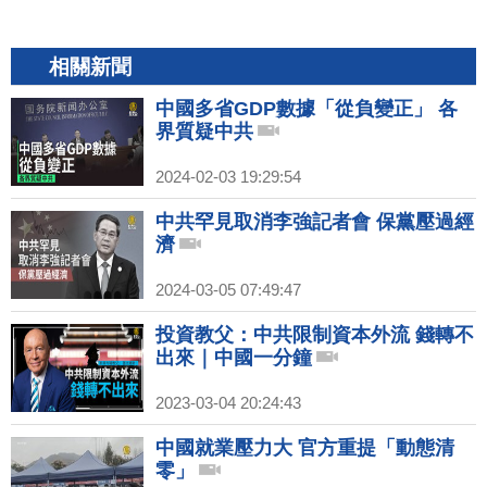
相關新聞
中國多省GDP數據「從負變正」 各
界質疑中共
2024-02-03 19:29:54
中共罕見取消李強記者會 保黨壓過經
濟
2024-03-05 07:49:47
投資教父：中共限制資本外流 錢轉不
出來｜中國一分鐘
2023-03-04 20:24:43
中國就業壓力大 官方重提「動態清
零」