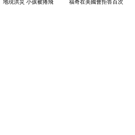
地現洪災 小孩被捲飛
福奇在美國會拒答百次