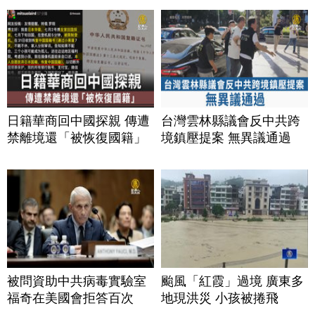
日籍華商回中國探親 傳遭
台灣雲林縣議會反中共跨
禁離境還「被恢復國籍」
境鎮壓提案 無異議通過
被問資助中共病毒實驗室
颱風「紅霞」過境 廣東多
福奇在美國會拒答百次
地現洪災 小孩被捲飛