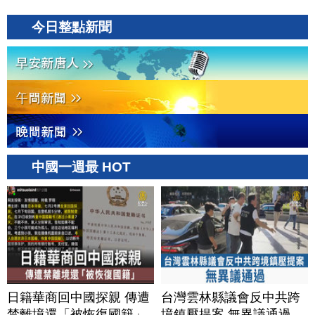
今日整點新聞
中國一週最 HOT
日籍華商回中國探親 傳遭
台灣雲林縣議會反中共跨
禁離境還「被恢復國籍」
境鎮壓提案 無異議通過