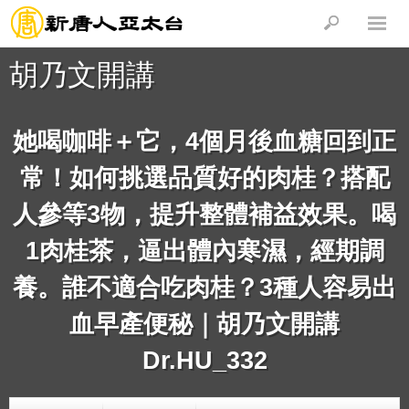
胡乃文開講
她喝咖啡＋它，4個月後血糖回到正
常！如何挑選品質好的肉桂？搭配
人參等3物，提升整體補益效果。喝
1肉桂茶，逼出體內寒濕，經期調
養。誰不適合吃肉桂？3種人容易出
血早產便秘｜胡乃文開講
Dr.HU_332