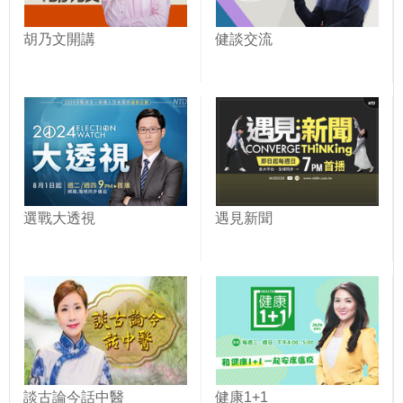
胡乃文開講
健談交流
選戰大透視
遇見新聞
談古論今話中醫
健康1+1