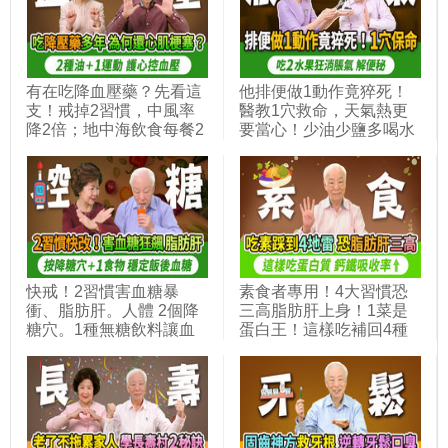
暖膚色｜胡乃文開講 ft. 形
血壓秘訣，避免失能臥床
象顧問 Lavi_347
｜徐棟英｜胡乃文開講
Dr.HU_314
有在吃降血壓藥？先看這
他排便做1動作竟猝死！
支！戒掉2習慣，中風率
醫教1穴救命，天氣熱更
降2倍；地中海飲食每餐2
要當心！少油少鹽多喝水
蔬菜加好油好魚，高血壓
還便秘結石？3件事做錯
機率剩1成；每天1手部運
了。她脹氣吃益生菌更嚴
動穩定血壓又護心，逆轉
重！2水果＋1零食是腸道
一輩子吃藥的命運｜胡乃
通樂，超市都有賣。看中
文開講Dr.HU_338
醫治標又治本｜胡乃文開
講Dr.HU_353
快戒！2習慣害血糖暴
素食者專用！4大習慣恐
衝、脂肪肝。人體 2個降
三高脂肪肝上身！1菜是
糖穴。1種無糖飲料讓血
蛋白王！這樣吃補回4種
糖飆高，改喝1茶降血
營養素！吃素者骨折風險
糖。這3水果血糖高的人
高2倍，6物補鈣強腎氣。
也可以吃。它補腎護血管
貧血補鐵+加1營養素，吸
降三高。名廚用1菜湯，
收率大翻倍！這1種素恐
穩血糖近50年｜胡乃文開
吃出虛弱體質｜胡乃文開
講Dr.HU_329
講Dr.HU_317