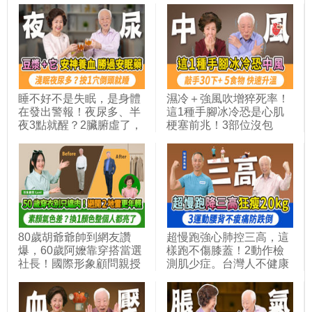
部位別丟，降血壓穩血糖
湯止異位性皮膚炎的癢，
利尿消腫。它是水腫瘦身
任何皮膚病都可以治。皮
的好朋友，比玉米熱量少
蛇發作時，麻油＋它，痛
3倍｜胡乃文開講
癢立刻救｜胡乃文開講
Dr.HU_330
Dr.HU_322
睡不好不是失眠，是身體
濕冷＋強風吹增猝死率！
在發出警報！夜尿多、半
這1種手腳冰冷恐是心肌
夜3點就醒？2臟腑虛了，
梗塞前兆！3部位沒包
按手2穴。中醫師教你加
好，穿再多也沒用！敲一
早餐豆漿這個味，按2穴
敲這裡＋3穴位，補腎通
＋搓腰1處，喝安神止煩
經絡穩血壓。1張紙讓腳
湯，一夜好眠不靠吃藥｜
升溫8度，5種發熱食物，
胡乃文開講_352
手腳都暖起來｜胡乃文開
講Dr.HU_331
80歲胡爺爺帥到網友讚
超慢跑強心肺控三高，這
爆，60歲阿嬤靠穿搭當選
樣跑不傷膝蓋！2動作檢
社長！國際形象顧問親授
測肌少症。台灣人不健康
五色組合怎麼搭不踩雷，
餘命7.78年！3個高CP值
避開這3件事，讓你顯老
運動防跌倒，熟齡運動要
又窮酸！1招教你分辨冷
避免1錯誤。等長收縮降