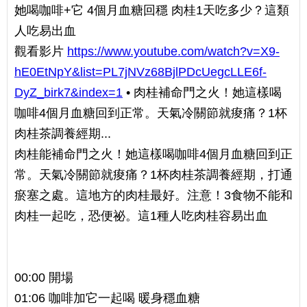
她喝咖啡+它 4個月血糖回穩 肉桂1天吃多少？這類
人吃易出血
觀看影片
https://www.youtube.com/watch?v=X9-
hE0EtNpY&list=PL7jNVz68BjlPDcUegcLLE6f-
DyZ_birk7&index=1
• 肉桂補命門之火！她這樣喝
咖啡4個月血糖回到正常。天氣冷關節就痠痛？1杯
肉桂茶調養經期...
肉桂能補命門之火！她這樣喝咖啡4個月血糖回到正
常。天氣冷關節就痠痛？1杯肉桂茶調養經期，打通
瘀塞之處。這地方的肉桂最好。注意！3食物不能和
肉桂一起吃，恐便祕。這1種人吃肉桂容易出血
00:00 開場
01:06 咖啡加它一起喝 暖身穩血糖