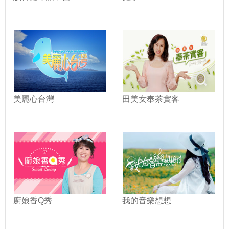
美麗心台灣
田美女奉茶實客
廚娘香Q秀
我的音樂想想