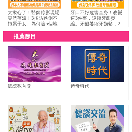
太揪心了！醫師錄影現場
牙口不好危害全身！改變
突然落淚！3招防跌倒不
這3件事，逆轉牙齦萎
拖累子女。為何這5個地
縮。牙齦萎縮牙齒鬆，2
區的人都長壽？靠9種力
器官恐出問題。牙齒掉到
量活到百歲。全台人瑞破
這數量，失智風險高1.9
推薦節目
5千人創新高！日本人長
倍。公開1牙粉配方，除
壽靠做1件事＋吃抗發炎
口臭救牙根。椰子油漱口
食物 ！｜胡乃文開講＿
法，抗菌固牙齦｜胡乃文
349
開講Dr.HU_310
總統教育獎
傳奇時代