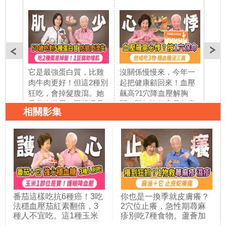
它是最強蛋白質，比雞
沒關係慢慢來，今年一
謝金
肉牛肉更好！但這2種別
起把健康顧回來！血壓
流！
狂吃，會掉髮腹瀉。她
飆高?1穴降血壓解胸
避開
早餐吃雞蛋＋豆漿還是
悶。醫師沒三高是怎麼
＋膠
相關影集
肌少症，醫推加1物！3
做到的？少碰3食物。氣
保護
種豆製品，肌肉骨頭一
溫忽冷忽熱小心血管受
為，
起補。靠這1罐頭減脂增
不了，1急救穴穩住心
犯！
肌，上班族健身族飲控
跳。｜胡乃文開講
真正
新寵｜胡乃文開講
Dr.HU_334
乃文
Dr.HU_333
番茄這樣吃抗6種癌！3吃
你也是一換季就皮膚癢？
法穩血壓茄紅素翻倍，3
2穴位止癢，急性期蕁麻
種人不宜吃。這1種玉米
疹別吃7種食物。蘆薈加
可防視網膜退化。玉米1
它，治濕疹效果神奇。 1