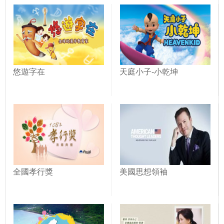
悠遊字在
天庭小子-小乾坤
全國孝行獎
美國思想領袖