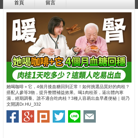
首頁
留言
她喝咖啡＋它，4個月後血糖回到正常！如何挑選品質好的肉桂？
搭配人參等3物，提升整體補益效果。喝1肉桂茶，逼出體內寒
濕，經期調養。誰不適合吃肉桂？3種人容易出血早產便秘｜胡乃
文開講Dr.HU_332