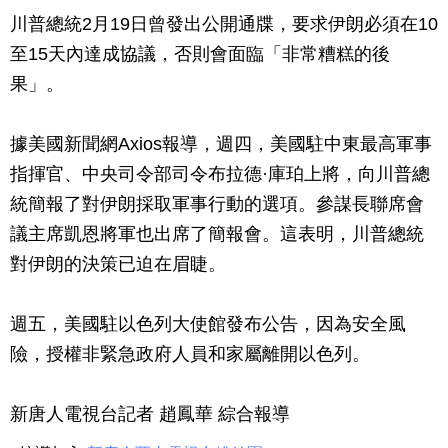
川普總統2月19日曾發出公開通牒，要求伊朗必須在10
至15天內達成協議，否則會面臨「非常糟糕的後
果」。
據美國新聞網Axios報導，週四，美國駐中東最高軍事
指揮官、中央司令部司令布拉德·庫珀上將，向川普總
統簡報了對伊朗採取軍事行動的選項。參謀長聯席會
議主席凱恩將軍也出席了簡報會。這表明，川普總統
對伊朗的決策已迫在眉睫。
週五，美國駐以色列大使館發布公告，因為安全風
險，授權非緊急政府人員和家屬離開以色列。
新唐人電視台記者 趙鳳華 綜合報導