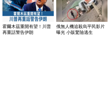
霍爾木茲重開有望！川普
俄無人機追殺烏平民影片
再重話警告伊朗
曝光 小販驚險逃生