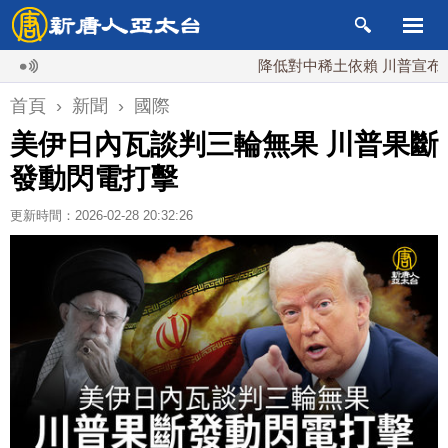
降低對中稀土依賴 川普宣布礦業投資
首頁
›
新聞
›
國際
美伊日內瓦談判三輪無果 川普果斷
發動閃電打擊
更新時間：2026-02-28 20:32:26