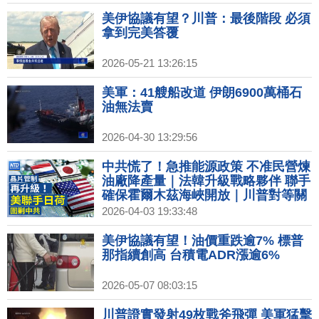
美伊協議有望？川普：最後階段 必須
拿到完美答覆
2026-05-21 13:26:15
美軍：41艘船改道 伊朗6900萬桶石
油無法賣
2026-04-30 13:29:56
中共慌了！急推能源政策 不准民營煉
油廠降產量｜法韓升級戰略夥伴 聯手
確保霍爾木茲海峽開放｜川普對等關
稅滿周年 白宮：加速製造業回流美國
2026-04-03 19:33:48
｜川普祭100%藥品關稅 日韓瑞最低
15%台無豁免｜美國會提案聯手盟友
美伊協議有望！油價重跌逾7% 標普
對中晶片設備出口管制升級
那指續創高 台積電ADR漲逾6%
2026-05-07 08:03:15
川普證實發射49枚戰斧飛彈 美軍猛擊