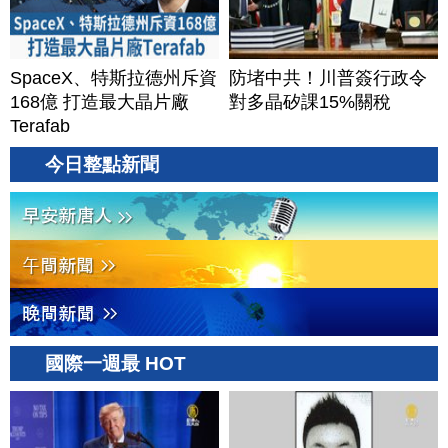
SpaceX、特斯拉德州斥資
防堵中共！川普簽行政令
168億 打造最大晶片廠
對多晶矽課15%關稅
Terafab
今日整點新聞
國際一週最 HOT