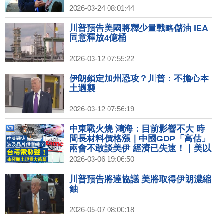
2026-03-24 08:01:44
川普預告美國將釋少量戰略儲油 IEA
同意釋放4億桶
2026-03-12 07:55:22
伊朗鎖定加州恐攻？川普：不擔心本
土遇襲
2026-03-12 07:56:19
中東戰火燒 鴻海：目前影響不大 時
間長材料價格漲｜中國GDP「高估」
兩會不敢談美伊 經濟已失速！｜美以
空襲 伊朗網路封鎖通訊近癱瘓｜量子
2026-03-06 19:06:50
科技30多國納國家戰略 台布局量子國
際隊｜史黛拉•麥卡尼「馬場秀」登巴
川普預告將達協議 美將取得伊朗濃縮
黎時裝周
鈾
2026-05-07 08:00:18