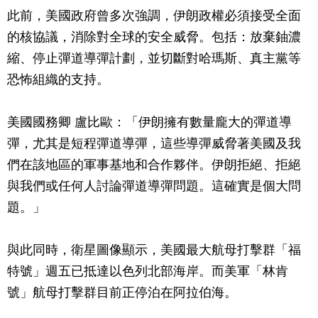
此前，美國政府曾多次強調，伊朗政權必須接受全面
的核協議，消除對全球的安全威脅。包括：放棄鈾濃
縮、停止彈道導彈計劃，並切斷對哈瑪斯、真主黨等
恐怖組織的支持。
美國國務卿
盧比歐
：「伊朗擁有數量龐大的彈道導
彈，尤其是短程彈道導彈，這些導彈威脅著美國及我
們在該地區的軍事基地和合作夥伴。伊朗拒絕、拒絕
與我們或任何人討論彈道導彈問題。這確實是個大問
題。」
與此同時，
衛星圖像顯示，美國最大航母打擊群「福
特號」週五已抵達以色列北部海岸。而美軍「林肯
號」航母打擊群目前正停泊在阿拉伯海。