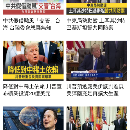
中共假借颱風「交管」台
中東局勢動盪 土耳其沙特
海 台陸委會怒轟無知
巴基斯坦誓共同防禦
降低對中稀土依賴 川普宣
川普預透露美伊談判進展
布礦業投資20億美元
美彈藥充足再擴大生產