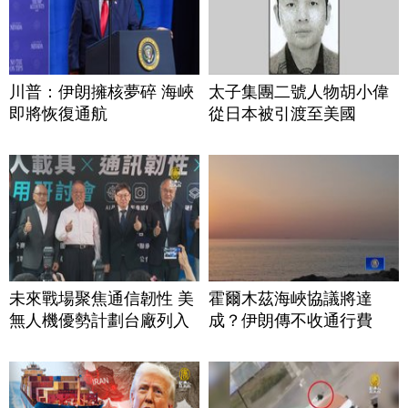
川普：伊朗擁核夢碎 海峽
太子集團二號人物胡小偉
即將恢復通航
從日本被引渡至美國
未來戰場聚焦通信韌性 美
霍爾木茲海峽協議將達
無人機優勢計劃台廠列入
成？伊朗傳不收通行費