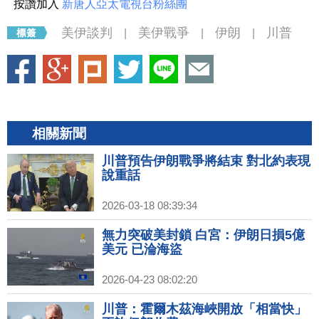
按讚加入
新唐人亞太電視台粉絲團
美伊談判
美伊戰爭
伊朗
川普
|
|
|
相關新聞
川普預告伊朗戰爭將結束 對北約表現
說重話
2026-03-18 08:39:34
無力突破美封鎖 白宮：伊朗日損5億
美元 已淪海盜
2026-04-23 08:02:20
川普：霍爾木茲海峽開放「相當快」