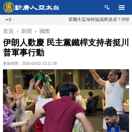
霍爾木茲海峽協議將達成？伊朗傳不收
首頁
›
新聞
›
國際
伊朗人歡慶 民主黨鐵桿支持者挺川
普軍事行動
更新時間：2026-03-02 13:21:38