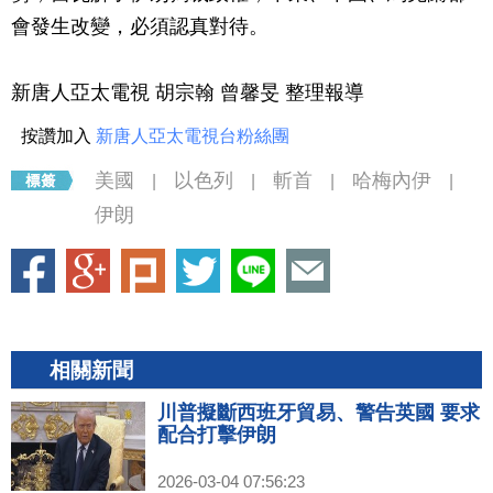
會發生改變，必須認真對待。
新唐人亞太電視 胡宗翰 曾馨旻 整理報導
按讚加入
新唐人亞太電視台粉絲團
美國
以色列
斬首
哈梅內伊
|
|
|
|
伊朗
相關新聞
川普擬斷西班牙貿易、警告英國 要求
配合打擊伊朗
2026-03-04 07:56:23