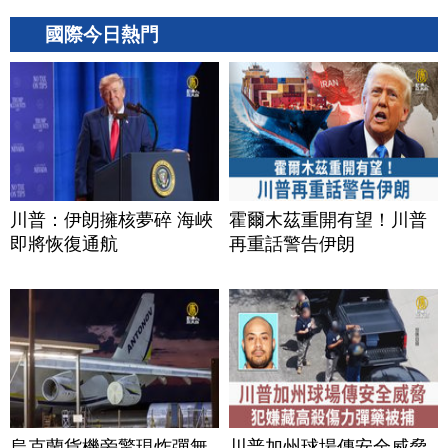
國際今日熱門
川普：伊朗擁核夢碎 海峽
霍爾木茲重開有望！川普
即將恢復通航
再重話警告伊朗
烏克蘭貨機旁驚現炸彈無
川普加州球場傳安全威脅