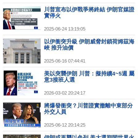
川普宣布以伊戰爭將終結 伊朗官媒證
實停火
2025-06-24 13:19:05
以伊衝突升級 伊朗威脅封鎖荷姆茲海
峽 推升油價
2025-06-16 07:44:41
美以突襲伊朗 川普：擬持續4~5週 屬
意3接班人選
2026-03-02 20:24:17
將爆發衝突？川普證實撤離中東部分
外交人員
2025-06-12 20:14:25
伊朗或再襲以色列 美大選期間世界火