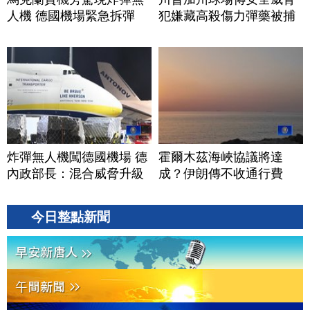
人機 德國機場緊急拆彈
犯嫌藏高殺傷力彈藥被捕
炸彈無人機闖德國機場 德
霍爾木茲海峽協議將達
內政部長：混合威脅升級
成？伊朗傳不收通行費
今日整點新聞