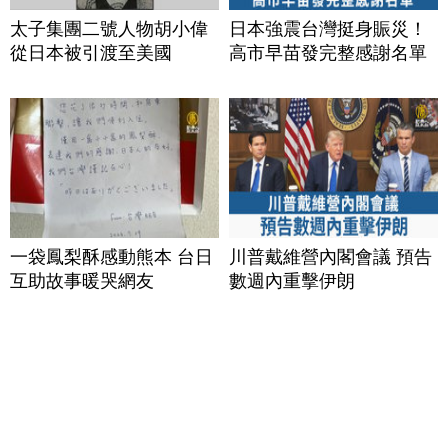
太子集團二號人物胡小偉
日本強震台灣挺身賑災！
從日本被引渡至美國
高市早苗發完整感謝名單
一袋鳳梨酥感動熊本 台日
川普戴維營內閣會議 預告
互助故事暖哭網友
數週內重擊伊朗