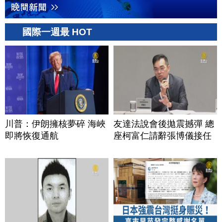
國際一週最 HOT
川普：伊朗擁核夢碎 海峽
友達法說會後拋震撼彈 總
即將恢復通航
座柯富仁請辭張博儀接任