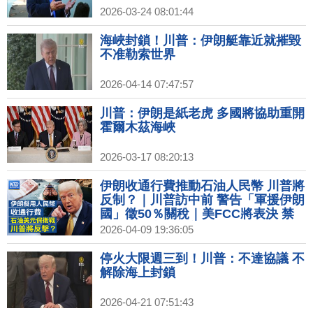
2026-03-24 08:01:44
海峽封鎖！川普：伊朗艇靠近就摧毀
不准勒索世界
2026-04-14 07:47:57
川普：伊朗是紙老虎 多國將協助重開
霍爾木茲海峽
2026-03-17 08:20:13
伊朗收通行費推動石油人民幣 川普將
反制？｜川普訪中前 警告「軍援伊朗
國」徵50％關稅｜美FCC將表決 禁
中國實驗室測試美手機電腦｜三星電
2026-04-09 19:36:05
子中國業務陷重組傳聞 │#財經新聞
│20260409
停火大限週三到！川普：不達協議 不
解除海上封鎖
2026-04-21 07:51:43