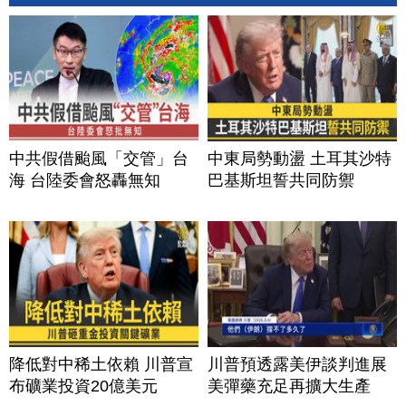
中共假借颱風「交管」台
中東局勢動盪 土耳其沙特
海 台陸委會怒轟無知
巴基斯坦誓共同防禦
降低對中稀土依賴 川普宣
川普預透露美伊談判進展
布礦業投資20億美元
美彈藥充足再擴大生產