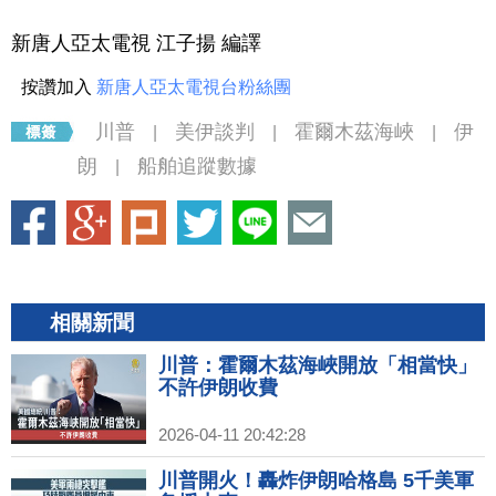
新唐人亞太電視 江子揚 編譯
按讚加入
新唐人亞太電視台粉絲團
川普
美伊談判
霍爾木茲海峽
伊
|
|
|
朗
船舶追蹤數據
|
相關新聞
川普：霍爾木茲海峽開放「相當快」
不許伊朗收費
2026-04-11 20:42:28
川普開火！轟炸伊朗哈格島 5千美軍