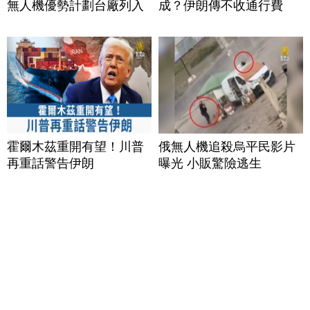
無人機優勢計劃台廠列入
成？伊朗傳不收通行費
霍爾木茲重開有望！川普
俄無人機追殺烏平民影片
再重話警告伊朗
曝光 小販驚險逃生