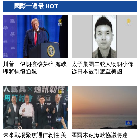
國際一週最 HOT
川普：伊朗擁核夢碎 海峽
太子集團二號人物胡小偉
即將恢復通航
從日本被引渡至美國
未來戰場聚焦通信韌性 美
霍爾木茲海峽協議將達