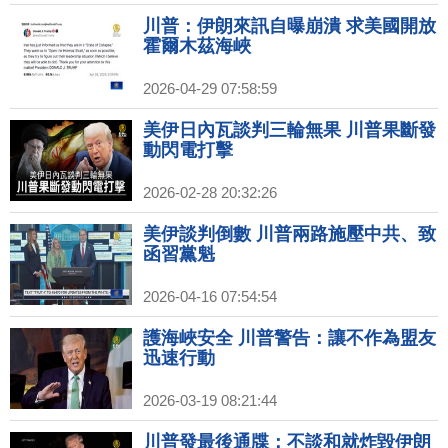
川普：伊朗來訊自曝崩潰 求美國開放
霍爾木茲海峽
2026-04-29 07:58:59
美伊日內瓦談判三輪無果 川普果斷發
動閃電打擊
2026-02-28 20:32:26
美伊談判倒數 川普兩路施壓中共、致
函習黨魁
2026-04-16 07:54:54
護海峽安全 川普警告：讓不作為盟友
迅速行動
2026-03-19 08:21:44
川普發最後通牒：不談和就炸毀伊朗