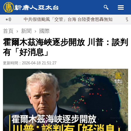
中共假借颱風「交管」台海 台陸委會怒轟無知
弘揚武德
首頁
›
新聞
›
國際
霍爾木茲海峽逐步開放 川普：談判
有「好消息」
更新時間：2026-04-18 21:51:27