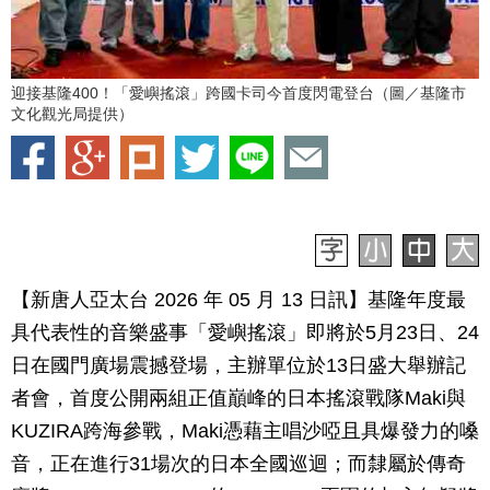
迎接基隆400！「愛嶼搖滾」跨國卡司今首度閃電登台（圖／基隆市
文化觀光局提供）
【新唐人亞太台 2026 年 05 月 13 日訊】基隆年度最
具代表性的音樂盛事「愛嶼搖滾」即將於5月23日、24
日在國門廣場震撼登場，主辦單位於13日盛大舉辦記
者會，首度公開兩組正值巔峰的日本搖滾戰隊Maki與
KUZIRA跨海參戰，Maki憑藉主唱沙啞且具爆發力的嗓
音，正在進行31場次的日本全國巡迴；而隸屬於傳奇