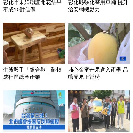
彰化市未婚聯誼開花結果
彰化縣強化警用車輛 提升
牽成10對佳偶
治安網機動力
生態殺手「銀合歡」翻轉
埔心金蜜芒果進入產季 品
成社區綠金產業
嚐夏果正當時