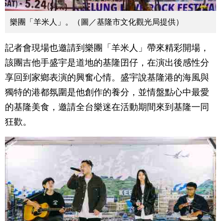
樂團「羊米人」。（圖／基隆市文化觀光局提供）
記者會現場也邀請到樂團「羊米人」帶來精彩開場，
該團吉他手盛宇是道地的基隆囝仔，在演出後感性分
享回到家鄉表演的興奮心情。盛宇說基隆港的海風與
獨特的港都氛圍是他創作的養分，並情盤點心中最愛
的基隆美食，邀請全台樂迷在活動期間來到基隆一同
狂歡。