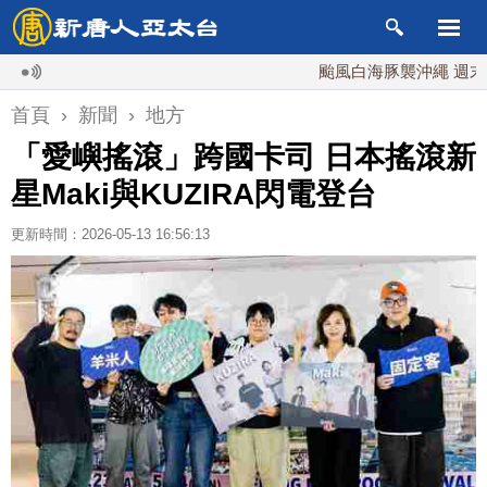
颱風白海豚襲沖繩 週末最近台灣
首頁
›
新聞
›
地方
「愛嶼搖滾」跨國卡司 日本搖滾新
星Maki與KUZIRA閃電登台
更新時間：2026-05-13 16:56:13