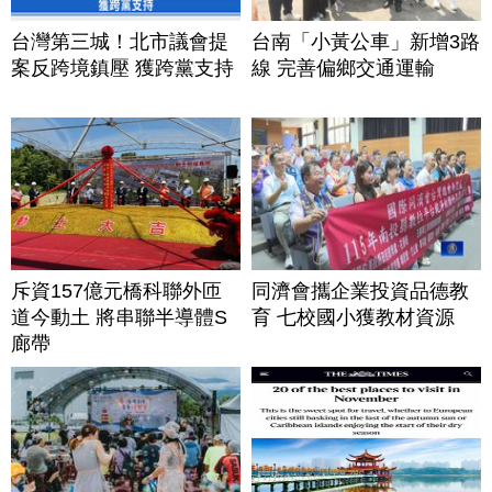
台灣第三城！北市議會提
台南「小黃公車」新增3路
案反跨境鎮壓 獲跨黨支持
線 完善偏鄉交通運輸
斥資157億元橋科聯外匝
同濟會攜企業投資品德教
道今動土 將串聯半導體S
育 七校國小獲教材資源
廊帶