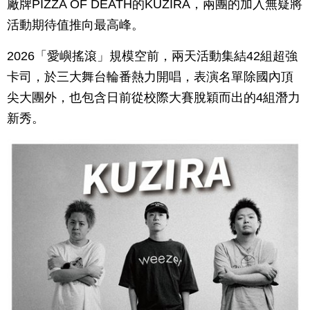
廠牌PIZZA OF DEATH的KUZIRA，兩團的加入無疑將
活動期待值推向最高峰。
2026「愛嶼搖滾」規模空前，兩天活動集結42組超強
卡司，於三大舞台輪番熱力開唱，表演名單除國內頂
尖大團外，也包含日前從校際大賽脫穎而出的4組潛力
新秀。