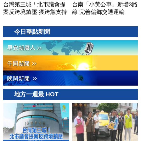
台灣第三城！北市議會提
台南「小黃公車」新增3路
案反跨境鎮壓 獲跨黨支持
線 完善偏鄉交通運輸
今日整點新聞
地方一週最 HOT