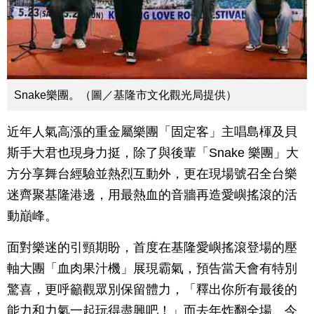
Snake樂團。（圖／基隆市文化觀光局提供）
近年人氣高漲的重金屬樂團「固定客」主唱島楎及貝
斯手大君也現身力挺，除了與後輩「Snake 樂團」大
方分享舞台經驗並熱烈互動外，更在現場號召全台樂
迷齊聚基隆港邊，用最熱血的音牆再造愛嶼搖滾的活
動巔峰。
面對樂迷的引頸期盼，首度在基隆愛嶼搖滾登場的壓
軸大團「血肉果汁機」展現霸氣，預告當天會有特別
驚喜，更呼籲觀眾別保留體力，「釋出你所有最後的
能力和力氣一起玩得盡興吧！」而去年炸翻全場、今