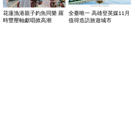
花蓮漁港親子釣魚同樂 羅
全臺唯一 高雄登英媒11月
時豐壓軸獻唱掀高潮
值得造訪旅遊城市