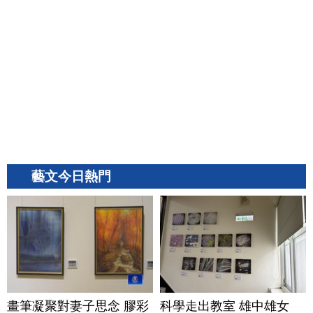
藝文今日熱門
畫筆凝聚對妻子思念 膠彩
科學走出教室 雄中雄女