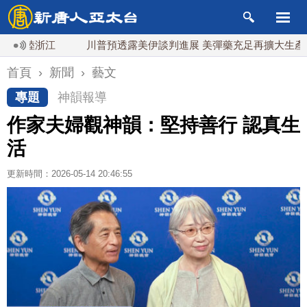
陸浙江
川普預透露美伊談判進展 美彈藥充足再擴大生產
首頁
›
新聞
›
藝文
專題
神韻報導
作家夫婦觀神韻：堅持善行 認真生
活
更新時間：2026-05-14 20:46:55