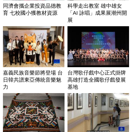
同濟會攜企業投資品德教
科學走出教室 雄中雄女
育 七校國小獲教材資源
「AI 詠唱」成果展潮州開
展
嘉義民族音樂節將登場 台
台灣歌仔戲中心正式掛牌
日韓共譜東亞傳統音樂魅
高雄打造全國歌仔戲發展
力
基地