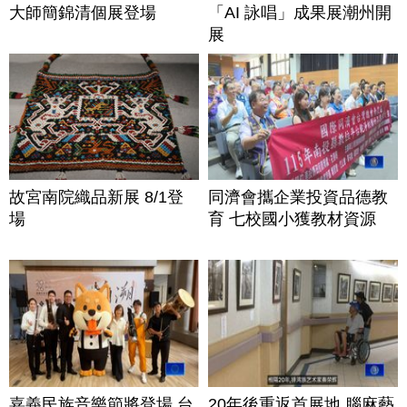
大師簡錦清個展登場
「AI 詠唱」成果展潮州開
展
故宮南院織品新展 8/1登
同濟會攜企業投資品德教
場
育 七校國小獲教材資源
嘉義民族音樂節將登場 台
20年後重返首展地 腦麻藝