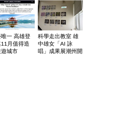
唯一 高雄登
科學走出教室 雄
11月值得造
中雄女「AI 詠
旅遊城市
唱」成果展潮州開
展