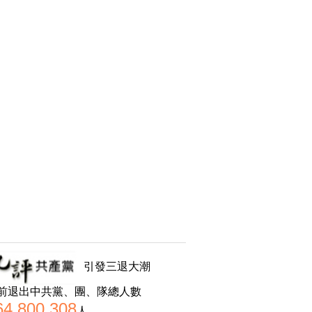
引發三退大潮
前退出中共黨、團、隊總人數
64,800,308
人