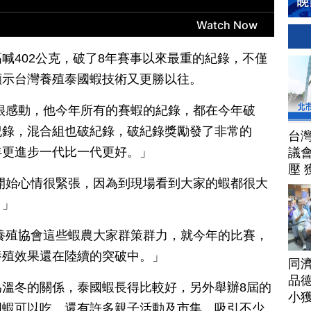
喊402公克，破了8年賽事以來最重的紀錄，不僅
顯示台灣養殖泰國蝦技術又更勝以往。
很感動，他今年所有的賽蝦的紀錄，都在今年破
紀錄，混合組也破紀錄，破紀錄獎勵發了非常的
台
年更進步一代比一代更好。」
議
壓 
開始心情很緊張，因為到現場看到大家的蝦都很大
。」
養殖協會這些蝦農大家群策群力，就今年的比賽，
養殖效果還在陸續的突破中。」
同
品德
溫冬的關係，泰國蝦長得比較好，另外舉辦8屆的
小
國蝦可以吃，還有許多親子活動及市集，吸引不少