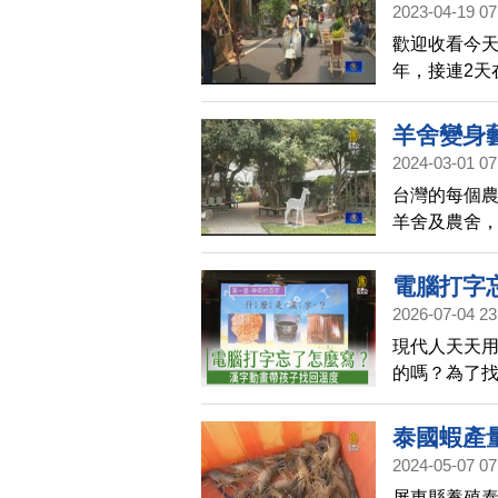
2023-04-19 07
歡迎收看今天
年，接連2天
文欣賞及展
入新活力。
羊舍變身
2024-03-01 07
台灣的每個
羊舍及農舍
計獎金獎的
電腦打字
2026-07-04 23
現代人天天
的嗎？為了
人電視台合
子手作，帶
泰國蝦產
2024-05-07 07
屏東縣養殖泰