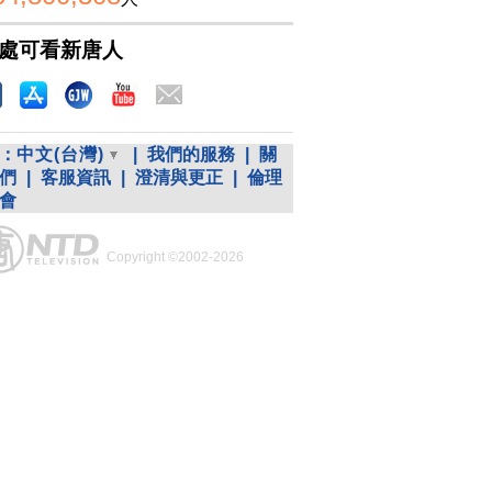
處可看新唐人
：
中文(台灣)
|
我們的服務
|
關
們
|
客服資訊
|
澄清與更正
|
倫理
會
Copyright ©2002-2026