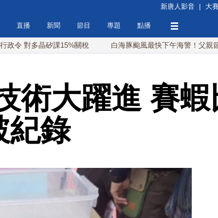
新唐人影音
|
大
直播
新聞
節目
專題
點播
多晶矽課15%關稅
白海豚颱風最快下午海警！父親節週末風
技術大躍進 賽蝦
破紀錄