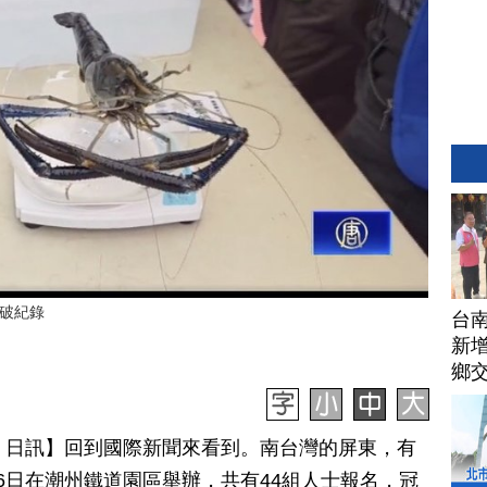
克破紀錄
台
新增
鄉
月 16 日訊】回到國際新聞來看到。南台灣的屏東，有
6日在潮州鐵道園區舉辦，共有44組人士報名，冠