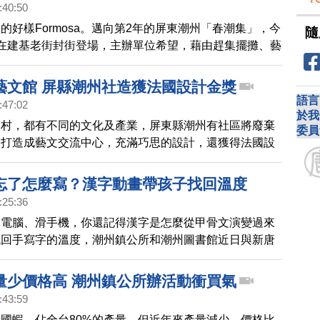
:40:50
的好樣Formosa。邁向第2年的屏東潮州「春潮集」，今
隨
在建基老街封街登場，主辦單位希望，藉由趕集擺攤、藝
覽，讓民眾能認識潮洲在地的人文特產，也為地方創生注
藝文館 屏縣潮州社造獲法國設計金獎
語言
:47:02
於我
農村，都有不同的文化及產業，屏東縣潮州有社區將廢棄
委員
，打造成藝文交流中心，充滿巧思的設計，還獲得法國設
殊榮。
忘了怎麼寫？漢字動畫帶孩子找回溫度
:25:36
用電腦、滑手機，你還記得漢字是怎麼從甲骨文演變過來
找回手寫字的溫度，潮州鎮公所和潮州圖書館近日與新唐
作，舉辦「悠遊字在親子半日學堂」，透過生動動畫與親
孩子探索漢字背後的品格故事。
量少價格高 潮州鎮公所辦活動衝買氣
:43:59
國蝦，佔全台80%的產量，但近年來產量減少，價格比