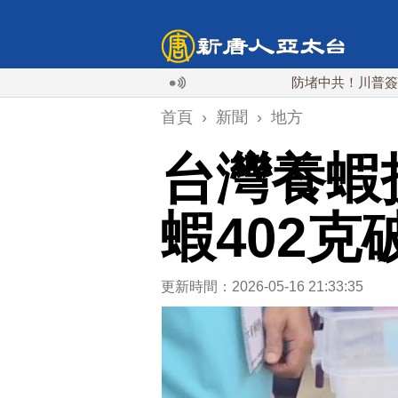
防堵中共！川普簽行政令 對
首頁
›
新聞
›
地方
台灣養蝦
蝦402克
更新時間：2026-05-16 21:33:35