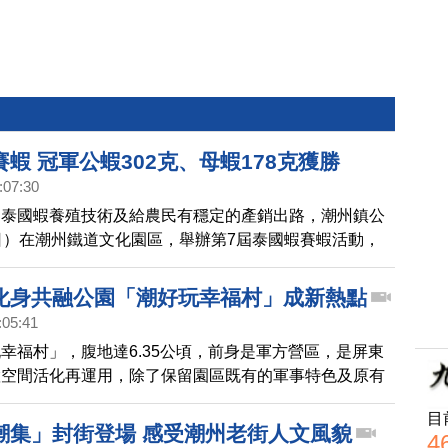
蝦 冠軍公蝦302克、母蝦178克獲勝
:07:30
的泰國蝦養殖技術及給農民有穩定的產銷出路，潮州鎮公
日）在潮州鐵道文化園區，舉辦第7屆泰國蝦賽蝦活動，
302公克、冠軍母蝦178公克，都是由首次參賽青農獲
化身共融公園「潮好玩幸福村」成新熱點
:05:41
幸福村」，腹地達6.35公頃，前身是軍方營區，是屏東
置空間活化再運用，除了保留園區既有的軍事特色及原有
能，日前在園區內再加入共融遊戲場，1月底試營運至
目
0萬人前往體驗，儼然成為潮州最新打卡點。
潮集」封街登場 感受潮州老街人文風貌
4