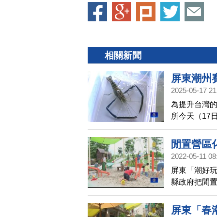
相關新聞
屏東潮州賽
2025-05-17 21
為提升台灣
所今天（17
今年冠軍公蝦
得。
閒置營區
2022-05-11 08
屏東「潮好玩
縣政府把閒
的社福服務功
今，已突破2
屏東「春