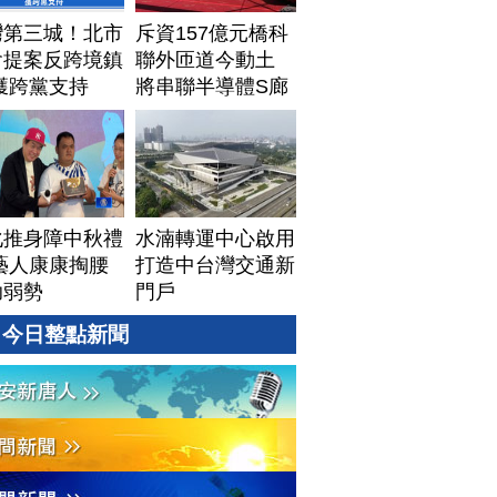
灣第三城！北市
斥資157億元橋科
會提案反跨境鎮
聯外匝道今動土
獲跨黨支持
將串聯半導體S廊
帶
化推身障中秋禮
水湳轉運中心啟用
藝人康康掏腰
打造中台灣交通新
助弱勢
門戶
今日整點新聞