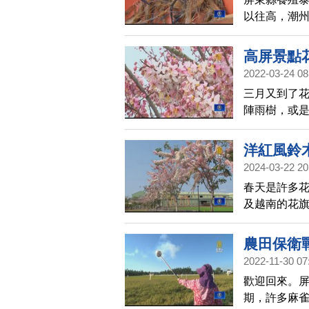
以往高，潮
舉辦賽蝦及
景。
高屏景點
2022-03-24 08
三月又到了
陣雨樹，或
都有花旗木
洋紅風鈴
2024-03-22 20
春天是許多
及越南的花旗
長達近2個月
一起去欣賞
農田保衛
2022-11-30 07
歡迎回來。
期，許多麻