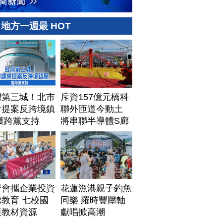
地方一週最 HOT
灣第三城！北市
斥資157億元橋科
會提案反跨境鎮
聯外匝道今動土
獲跨黨支持
將串聯半導體S廊
帶
濟會攜企業投資
花蓮漁港親子釣魚
教育 七校國
同樂 羅時豐壓軸
獲教材資源
獻唱掀高潮