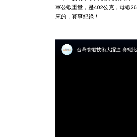
軍公蝦重量，是402公克，母蝦2
來的，賽事紀錄！