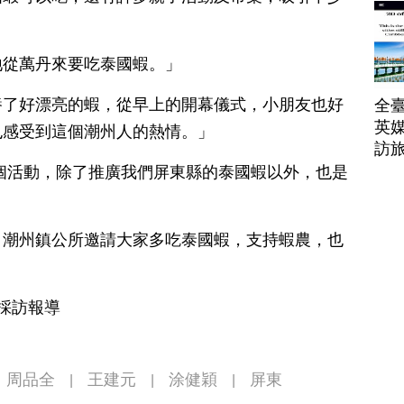
地從萬丹來要吃泰國蝦。」
養了好漂亮的蝦，從早上的開幕儀式，小朋友也好
全臺
英媒
也感受到這個潮州人的熱情。」
訪
個活動，除了推廣我們屏東縣的泰國蝦以外，也是
」
，潮州鎮公所邀請大家多吃泰國蝦，支持蝦農，也
東採訪報導
周品全
王建元
涂健穎
屏東
|
|
|