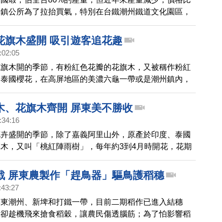
州鎮公所為了拉抬買氣，特別在台鐵潮州鐵道文化園區，
農產展示活動，期盼藉由活動刺激產業，重現泰國蝦榮
花旗木盛開 吸引遊客追花趣
:02:05
花旗木開的季節，有粉紅色花瓣的花旗木，又被稱作粉紅
是泰國櫻花，在高屏地區的美濃六龜一帶或是潮州鎮內，
繁花盛開的景致，吸引遊客駐足賞花。
木、花旗木齊開 屏東美不勝收
:34:16
花卉盛開的季節，除了嘉義阿里山外，原產於印度、泰國
木，又叫「桃紅陣雨樹」，每年約3到4月時開花，花期
，屏東潮州河濱公園的花旗木目前也正在盛開，透過鏡頭
。
戰 屏東農製作「趕鳥器」驅鳥護稻穗
:43:27
屏東潮州、新埤和打鐵一帶，目前二期稻作已進入結穗
雀卻趁機飛來搶食稻穀，讓農民傷透腦筋；為了怕影響稻