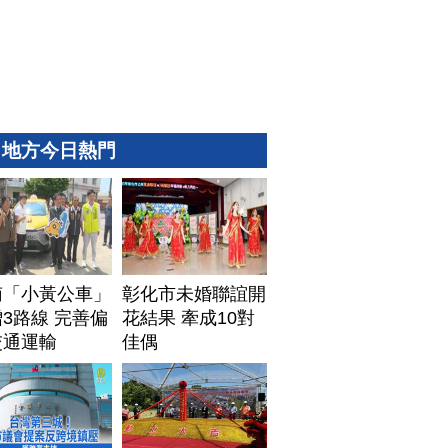
地方今日熱門
南「小黃公車」
彰化市未婚聯誼開
3路線 完善偏
花結果 牽成10對
交通運輸
佳偶