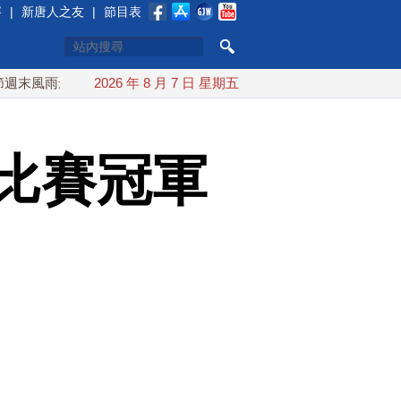
賽
|
新唐人之友
|
節目表
雨最大
今年第6次！朝鮮發射彈道導彈 落日本EEZ外
2026 年 8 月 7 日 星期五
紅海
比賽冠軍