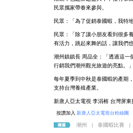
民眾攜家帶眷來參與。
民眾：「為了促銷泰國蝦，我特
民眾：「除了讓小朋友看到很多
有活力，跳起來舞的話，讓我們
潮州鎮鎮長 周品全：「透過這一
行銷我們潮州觀光旅遊的亮點。
每年夏季到中秋是泰國蝦的產期
支持台灣養殖產業。
新唐人亞太電視 李涓榕 台灣屏
按讚加入
新唐人亞太電視台粉絲團
潮州
泰國蝦比賽
|
|