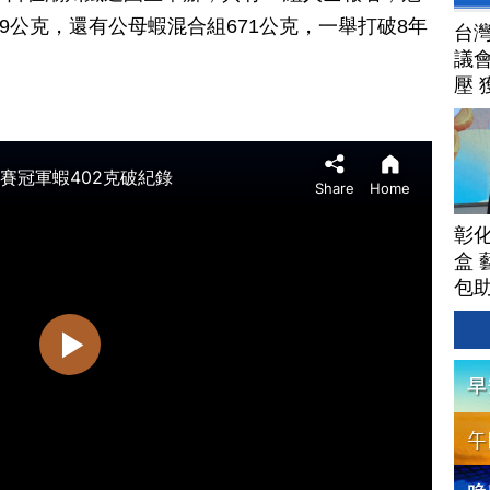
69公克，還有公母蝦混合組671公克，一舉打破8年
台
議
壓 
彰
盒 
包