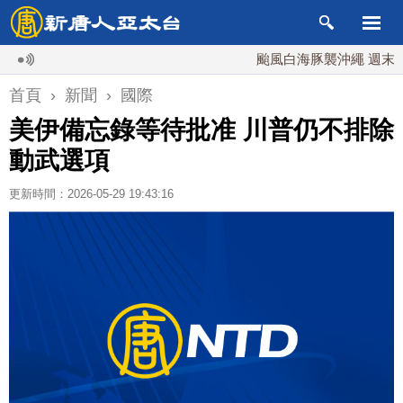
颱風白海豚襲沖繩 週末最近台灣
首頁
›
新聞
›
國際
美伊備忘錄等待批准 川普仍不排除
動武選項
更新時間：2026-05-29 19:43:16