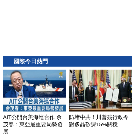
國際今日熱門
AIT公開台美海巡合作 余
防堵中共！川普簽行政令
茂春：東亞最重要局勢發
對多晶矽課15%關稅
展