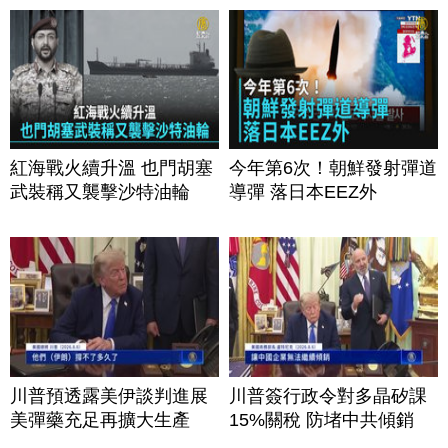
紅海戰火續升溫 也門胡塞
今年第6次！朝鮮發射彈道
武裝稱又襲擊沙特油輪
導彈 落日本EEZ外
川普預透露美伊談判進展
川普簽行政令對多晶矽課
美彈藥充足再擴大生產
15%關稅 防堵中共傾銷