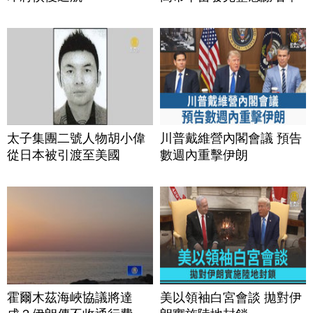
太子集團二號人物胡小偉
川普戴維營內閣會議 預告
從日本被引渡至美國
數週內重擊伊朗
霍爾木茲海峽協議將達
美以領袖白宮會談 拋對伊