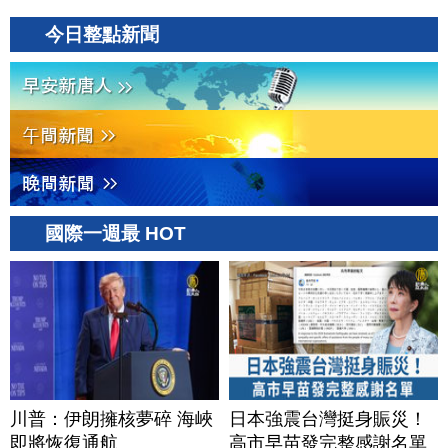
今日整點新聞
國際一週最 HOT
川普：伊朗擁核夢碎 海峽
日本強震台灣挺身賑災！
即將恢復通航
高市早苗發完整感謝名單