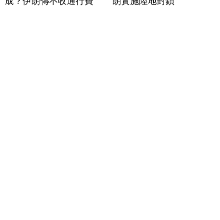
成？伊朗傳不收通行費
朗實施陸地封鎖