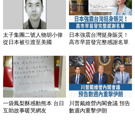
太子集團二號人物胡小偉
日本強震台灣挺身賑災！
從日本被引渡至美國
高市早苗發完整感謝名單
一袋鳳梨酥感動熊本 台日
川普戴維營內閣會議 預告
互助故事暖哭網友
數週內重擊伊朗