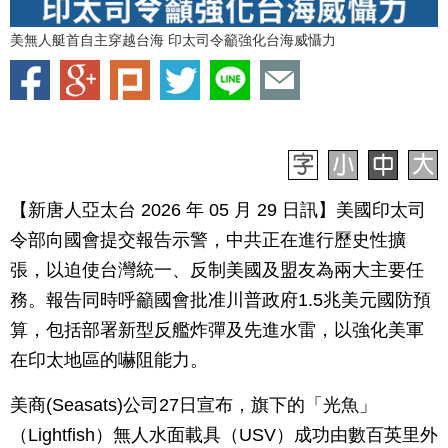
美無人艇首自主穿越台海 印太司令籲強化台海威懾力
【新唐人亞太台 2026 年 05 月 29 日訊】美國印太司
令部向國會提交報告示警，中共正在進行歷史性擴
張，以迫使台灣統一、反制美國及盟友為兩大主要任
務。報告同時呼籲國會批准川普政府1.5兆美元國防預
算，包括部署新型反艦炸彈及先進水雷，以強化美軍
在印太地區的嚇阻能力。
美商(Seasats)公司27日宣布，旗下的「光魚」
（Lightfish）無人水面載具（USV）成功由數百英里外