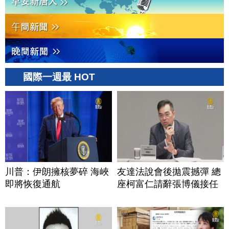
國際一週最 HOT
川普：伊朗擁核夢碎 海峽
友達法說會後拋震撼彈 總
即將恢復通航
座柯富仁請辭張博儀接任