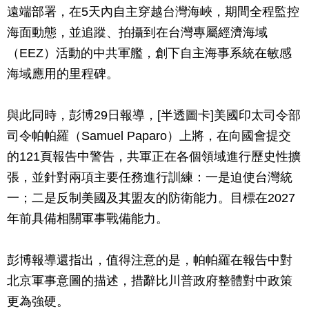
遠端部署，在5天內自主穿越台灣海峽，期間全程監控
海面動態，並追蹤、拍攝到在台灣專屬經濟海域
（EEZ）活動的中共軍艦，創下自主海事系統在敏感
海域應用的里程碑。
與此同時，彭博29日報導，[半透圖卡]美國印太司令部
司令帕帕羅（Samuel Paparo）上將，在向國會提交
的121頁報告中警告，共軍正在各個領域進行歷史性擴
張，並針對兩項主要任務進行訓練：一是迫使台灣統
一；二是反制美國及其盟友的防衛能力。目標在2027
年前具備相關軍事戰備能力。
彭博報導還指出，值得注意的是，帕帕羅在報告中對
北京軍事意圖的描述，措辭比川普政府整體對中政策
更為強硬。