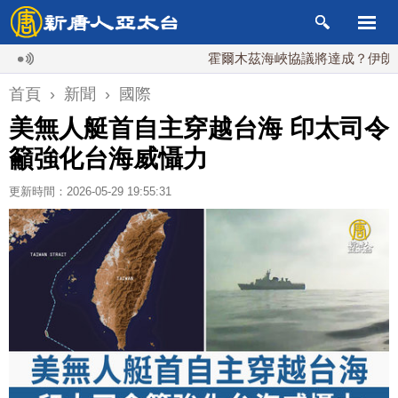
霍爾木茲海峽協議將達成？伊朗傳不收
首頁
›
新聞
›
國際
美無人艇首自主穿越台海 印太司令
籲強化台海威懾力
更新時間：2026-05-29 19:55:31