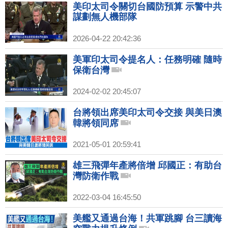
美印太司令關切台國防預算 示警中共
謀劃無人機部隊
2026-04-22 20:42:36
美軍印太司令提名人：任務明確 隨時
保衛台灣
2024-02-02 20:45:07
台將領出席美印太司令交接 與美日澳
韓將領同席
2021-05-01 20:59:41
雄三飛彈年產將倍增 邱國正：有助台
灣防衛作戰
2022-03-04 16:45:50
美艦又通過台海！共軍跳腳 台三讀海