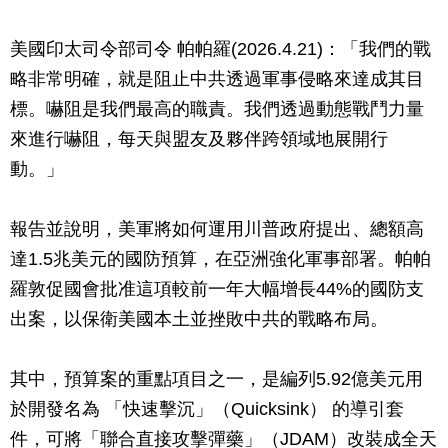
美國印太司令部司令 帕帕羅(2026.4.21)：「我們的戰
略非常明確，就是阻止中共透過軍事侵略來達成其目
標。嚇阻是我們最高的職責。我們透過動態戰鬥力量
來進行嚇阻，每天與盟友及夥伴跨領域地展開行
動。」
報告並說明，美軍將如何運用川普政府提出、總額高
達1.5兆美元的國防預算，在亞洲強化軍事部署。帕帕
羅敦促國會批准這項較前一年大幅增長44%的國防支
出案，以保衛美國本土並挫敗中共的戰略布局。
其中，預算案的重點項目之一，是編列5.92億美元用
於開發名為 「快速擊沉」（Quicksink） 的導引套
件，可將「聯合直接攻擊彈藥」（JDAM）改裝成全天