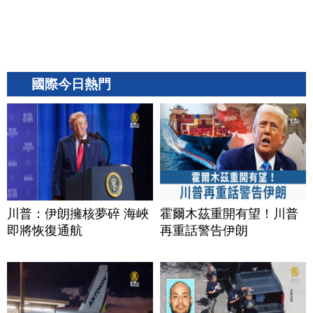
國際今日熱門
川普：伊朗擁核夢碎 海峽
霍爾木茲重開有望！川普
即將恢復通航
再重話警告伊朗