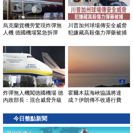
烏克蘭貨機旁驚現炸彈無
川普加州球場傳安全威脅
人機 德國機場緊急拆彈
犯嫌藏高殺傷力彈藥被捕
炸彈無人機闖德國機場 德
霍爾木茲海峽協議將達
內政部長：混合威脅升級
成？伊朗傳不收通行費
今日整點新聞