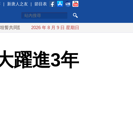
賽
|
新唐人之友
|
節目表
防禦
漢光實兵濱海緊急出港打擊 賴總統勗勉國軍守護主權
2026 年 8 月 9 日 星期日
大躍進3年