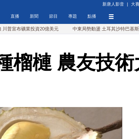
新唐人影音
|
大
直播
新聞
節目
專題
點播
布礦業投資20億美元
中東局勢動盪 土耳其沙特巴基斯坦誓共同
種榴槤 農友技術