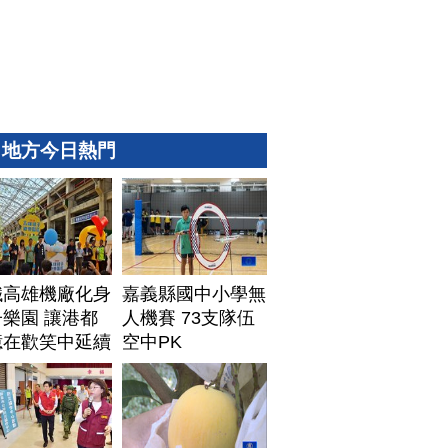
地方今日熱門
鐵高雄機廠化身
嘉義縣國中小學無
樂園 讓港都
人機賽 73支隊伍
憶在歡笑中延續
空中PK