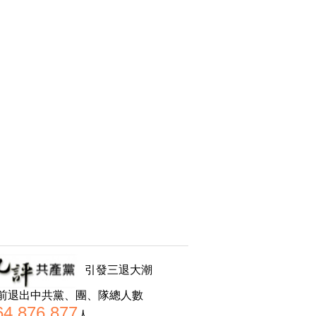
引發三退大潮
前退出中共黨、團、隊總人數
64,876,877
人