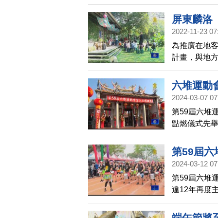
麟洛鄉長，週
賽事，感受
屏東麟洛
2022-11-23 07
為推廣在地
計畫，與地
眾能深入客
六堆運動
2024-03-07 07
第59屆六堆
點燃儀式先舉
鄉鎮，邀請
第59屆六
2024-03-12 07
第59屆六堆
違12年再度
說，六堆運
今年還突破以
端午節將