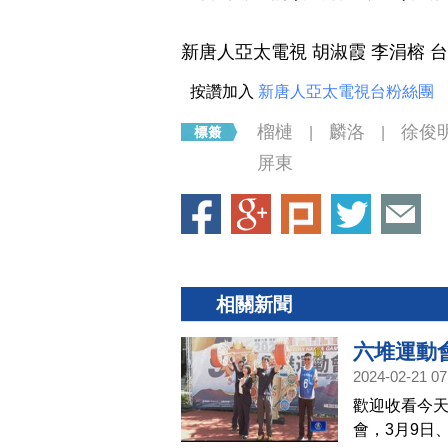
新唐人亞太電視 胡淑霞 李涓榕 
按讚加入
新唐人亞太電視台粉絲團
榴槤
麟洛
徐俊
|
|
屏東
相關新聞
六堆運動
2024-02-21 07
歡迎收看今天
會，3月9日