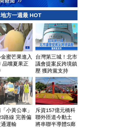
地方一週最 HOT
心金蜜芒果進入
台灣第三城！北市
 品嚐夏果正
議會提案反跨境鎮
時
壓 獲跨黨支持
南「小黃公車」
斥資157億元橋科
3路線 完善偏
聯外匝道今動土
交通運輸
將串聯半導體S廊