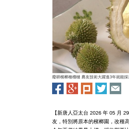
廢耕檳榔種榴槤 農友技術大躍進3年就能採
【新唐人亞太台 2026 年 05 
友，特別將原本的檳榔園，改種高