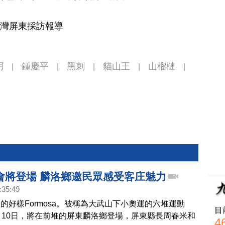
台灣屏東採訪報導
明
鍾慶平
黑刺
貓山王
山榴槤
|
|
|
|
|
會將登場 麟洛鄉邀民眾感受客庄魅力
:35:49
的好樣Formosa。被稱為大武山下小奧運的六堆運動
目
、10日，將在前堆的屏東麟洛鄉登場，屏東縣長周春米和
4