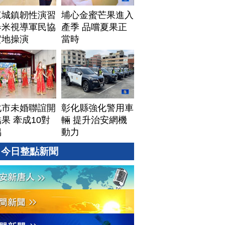
東城鎮韌性演習
埔心金蜜芒果進入
春米視導軍民協
產季 品嚐夏果正
實地操演
當時
化市未婚聯誼開
彰化縣強化警用車
果 牽成10對
輛 提升治安網機
偶
動力
今日整點新聞