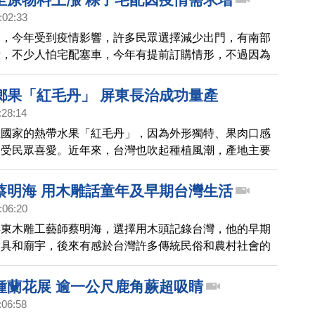
:02:33
了，今年受到疫情影響，許多民眾選擇減少出門，有南部
示，不少人怕宅配塞車，今年有提前訂購情形，不過因為
等因素，多少影響到買氣。
鄉果「紅毛丹」 屏東長治成功量產
:28:14
亞國家的熱帶水果「紅毛丹」，因為外形獨特、果肉口感
深受民眾喜愛。近年來，台灣也吹起種植風潮，產地主要
高樹、九如，以及嘉義的竹崎、中埔等地。今天帶您一塊
治鄉，看看台灣本土生產的紅毛丹。
蔡明海 用木雕話童年及早期台灣生活
:06:20
屏東木雕工藝師蔡明海，選擇用木頭記錄台灣，他的早期
家具和廟宇，後來有感於台灣許多傳統民俗和農村社會的
消失，因而轉型創作了一系列的懷舊鄉土作品。透過鏡頭
。
種蘭花展 逾一公尺鹿角蕨超吸睛
:06:58