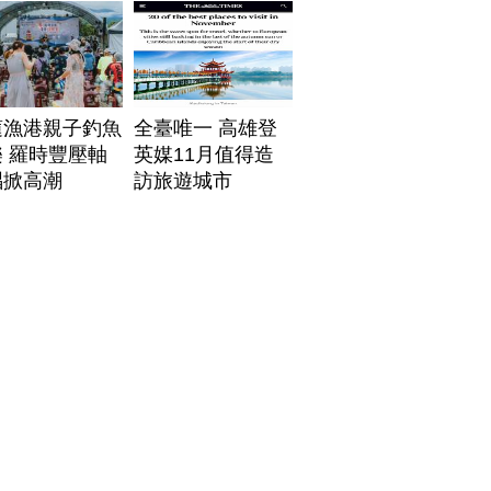
帶
蓮漁港親子釣魚
全臺唯一 高雄登
 羅時豐壓軸
英媒11月值得造
唱掀高潮
訪旅遊城市