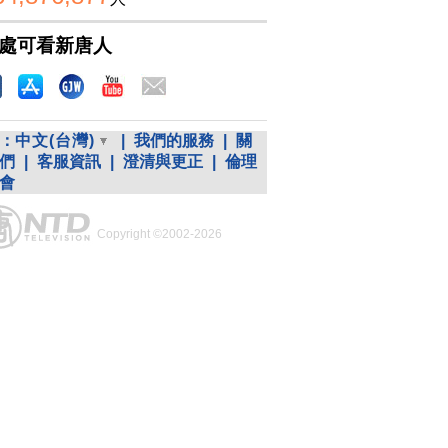
處可看新唐人
：
中文(台灣)
|
我們的服務
|
關
們
|
客服資訊
|
澄清與更正
|
倫理
會
Copyright ©2002-2026