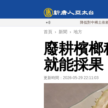
降低對中稀土依賴 川普宣
首頁
›
新聞
›
地方
廢耕檳榔
就能採果
更新時間：2026-05-29 22:11:03