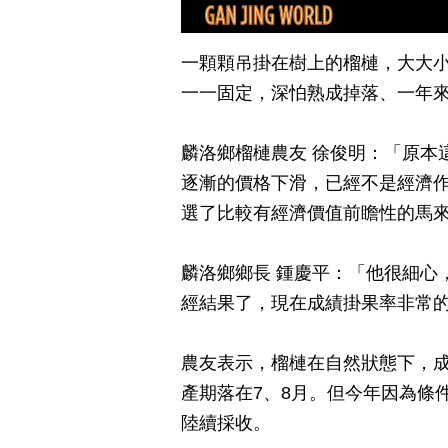
一顆顆吊掛在樹上的榴槤，大大
一一固定，深怕熟成掉落、一年
麟洛鄉榴槤農友 徐俊明：「原本
逐漸的價格下滑，已經不是經濟
選了比較有經濟價值前瞻性的馬
麟洛鄉鄉長 鍾慶平：「他很細心
經結果了，現在成績掛果率非常
農友表示，榴槤在自然狀態下，成
產期落在7、8月。但今年因為條
陸續採收。