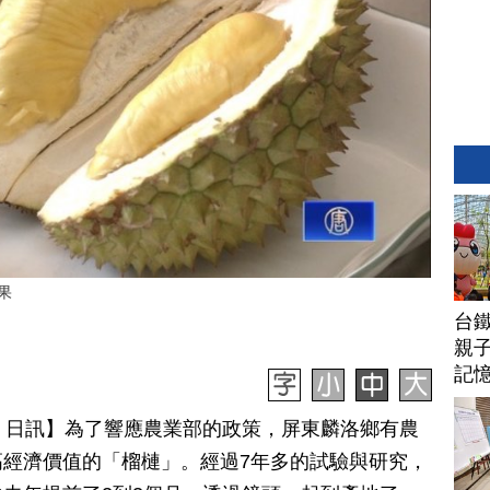
果
台
親子
記
月 29 日訊】為了響應農業部的政策，屏東麟洛鄉有農
經濟價值的「榴槤」。經過7年多的試驗與研究，