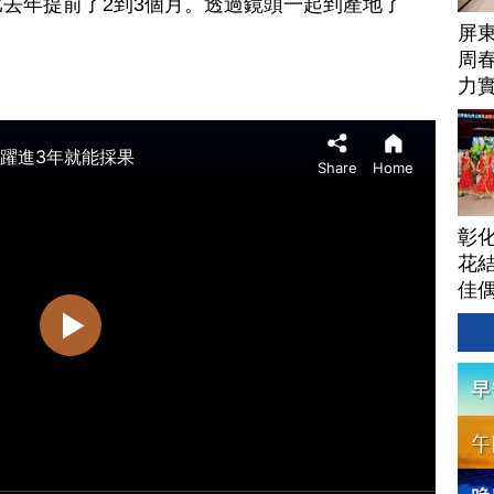
去年提前了2到3個月。透過鏡頭一起到產地了
屏
周
力
彰
花結
佳