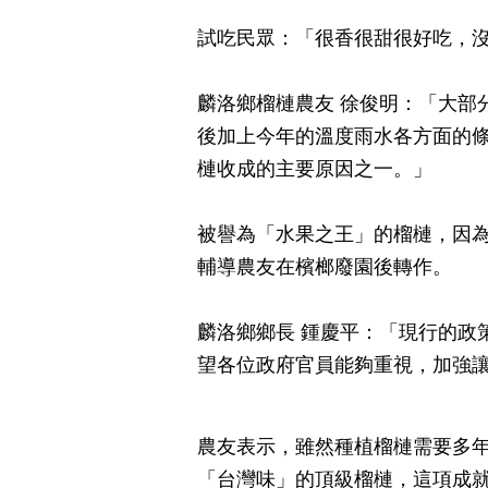
試吃民眾：「很香很甜很好吃，
麟洛鄉榴槤農友 徐俊明：「大部
後加上今年的溫度雨水各方面的
槤收成的主要原因之一。」
被譽為「水果之王」的榴槤，因
輔導農友在檳榔廢園後轉作。
麟洛鄉鄉長 鍾慶平：「現行的政
望各位政府官員能夠重視，加強
農友表示，雖然種植榴槤需要多
「台灣味」的頂級榴槤，這項成