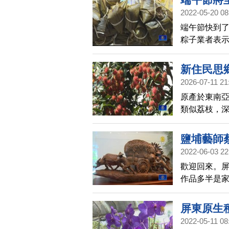
2022-05-20 08
端午節快到
粽子業者表
原物料上漲
新住民思
2026-07-11 21
原產於東南
類似荔枝，
集中在屏東
去屏東的長
鹽埔藝師
2022-06-03 22
歡迎回來。
作品多半是
情景，逐漸
一起去看看
屏東原生
2022-05-11 08