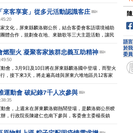
二（20日）在記者會上，邀請全台鄉親參與近20項運動
客家運動會的魅力。
「來客享宴」從多元活動認識客庄
隨
:45:20
客家文化，屏東縣麟洛鄉公所，結合客委會客語環境補助
方團體合作，規劃食在地、來聽歌等三大主題活動，讓民
語言
庄學習體驗。
於我
會燃聖火 凝聚客家族群忠義互助精神
委員
:49:50
運動會，3月9日及10日將在屏東縣麟洛國中登場，而聖火
行，接下來3天，將走遍高雄與屏東六堆地區共12客家
民眾一起到麟洛參與盛會。
堆運動會 破紀錄7千人次參與
:38:35
運動會，上週末在屏東麟洛鄉熱鬧登場，是麟洛鄉公所睽
主辦，行政院長陳建仁也南下參與，客委會主委楊長鎮
動會不只是競技比賽，更是全台客家人情誼交流的盛會，
往參加人數，有超過7千人次參與。
至原物料上漲 粽子宅配因疫情需求增