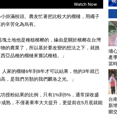
小小掛滿枝頭。農友忙著把比較大的榴槤，用繩子
來的辛苦化為烏有。
這塊土地他是種植檳榔的，緣由是關於檳榔在台灣
作物的農業了，所以基於要改變的想法之下，就挑
埔
來西亞品種的榴槤來嘗試種植。」
產季
當
，人家的榴槤6年到8年才可以結果，他的3年就已
的高，是我們另類的我們麟洛之光。」
功授粉結果的比例，只有1%到5%，通常採收盛
台
件成熟，不僅著果率大大提升，更提前在5月底就能
新增
鄉