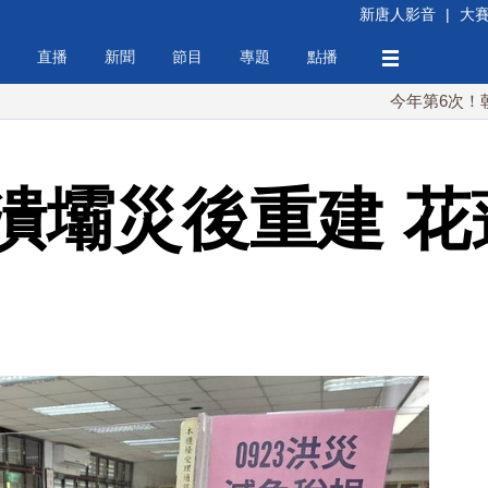
新唐人影音
|
大
直播
新聞
節目
專題
點播
今年第6次！朝鮮發射彈道
潰壩災後重建 花