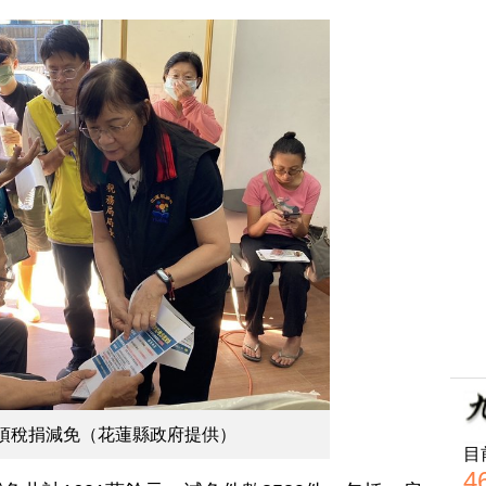
項稅捐減免（花蓮縣政府提供）
目
4