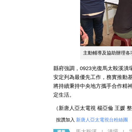
主動輔導及協助辦理各
縣府強調，0923光復馬太鞍溪
安定列為最優先工作，務實推動
將持續秉持中央地方攜手合作精
定生活。
（新唐人亞太電視 楊亞倫 王媛 
按讚加入
新唐人亞太電視台粉絲團
馬太鞍溪
潰壩
|
|