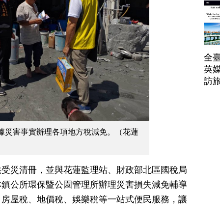
全臺
英媒
訪
據災害事實辦理各項地方稅減免。（花蓮
供受災清冊，並與花蓮監理站、財政部北區國稅局
林鎮公所環保暨公園管理所辦理災害損失減免輔導
、房屋稅、地價稅、娛樂稅等一站式便民服務，讓
。