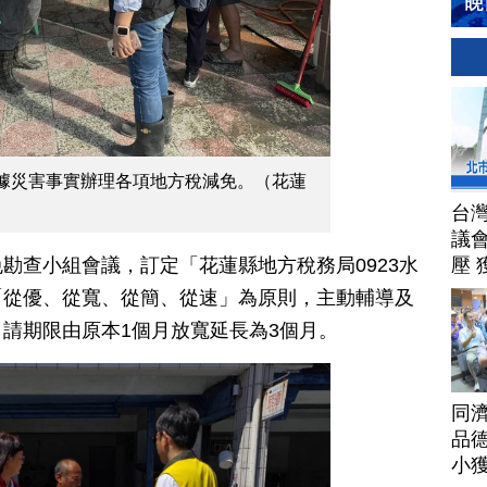
據災害事實辦理各項地方稅減免。（花蓮
台
議
壓 
勘查小組會議，訂定「花蓮縣地方稅務局0923水
「從優、從寬、從簡、從速」為原則，主動輔導及
請期限由原本1個月放寬延長為3個月。
同
品德
小