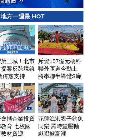
地方一週最 HOT
灣第三城！北市
斥資157億元橋科
會提案反跨境鎮
聯外匝道今動土
獲跨黨支持
將串聯半導體S廊
帶
濟會攜企業投資
花蓮漁港親子釣魚
教育 七校國
同樂 羅時豐壓軸
獲教材資源
獻唱掀高潮