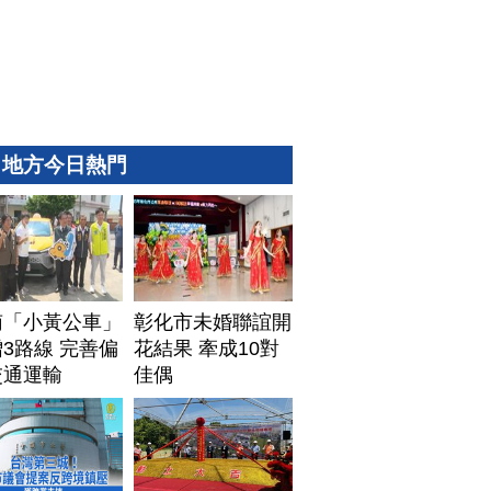
地方今日熱門
南「小黃公車」
彰化市未婚聯誼開
3路線 完善偏
花結果 牽成10對
交通運輸
佳偶