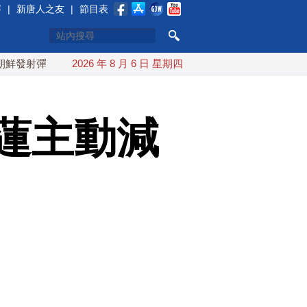
賽
|
新唐人之友
|
節目表
導彈 落日本EEZ外
2026 年 8 月 6 日 星期四
紅海戰火續升溫 也門胡塞武裝稱又襲擊沙
蓮主動減