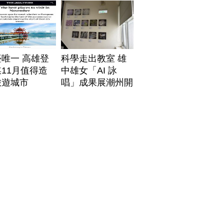
唯一 高雄登
科學走出教室 雄
11月值得造
中雄女「AI 詠
旅遊城市
唱」成果展潮州開
展