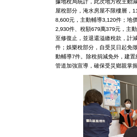
據地稅局統計，此次地方稅主動減免
屋稅部分，淹水房屋不限樓層，11
8,600元，主動輔導3,120件
2,930件、稅額679萬379元
至修復止，並退還溢繳稅款，計減免2,
件；娛樂稅部分，自受災日起免徵至
動輔導7件。除稅捐減免外，建置
管道加強宣導，確保受災鄉親掌