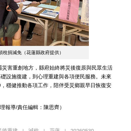
項稅捐減免（花蓮縣政府提供）
潰壩災害重創地方，縣府始終將災後復原與民眾生活
基礎設施復建，到心理重建與各項便民服務。未來
神，穩健推動各項工作，陪伴受災鄉親早日恢復安
整理報導/責任編輯：陳思齊）
災後重建
減稅
花蓮
20260530
|
|
|