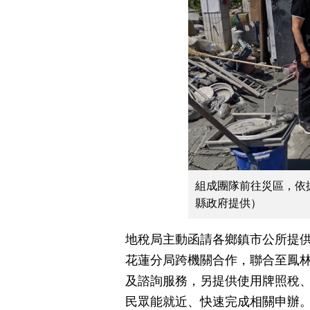
組成團隊前往災區，依
縣政府提供）
地稅局主動函請各鄉鎮市公所提
花蓮分局跨機關合作，聯合至鳳
及諮詢服務，另提供使用牌照稅
民眾能就近、快速完成相關申辦