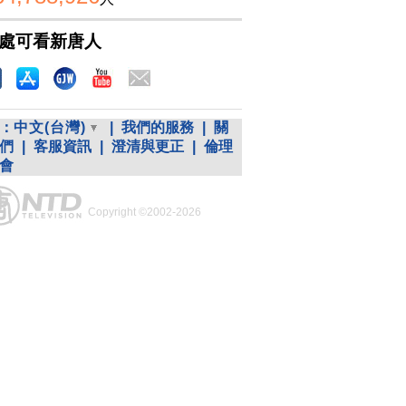
處可看新唐人
：
中文(台灣)
|
我們的服務
|
關
們
|
客服資訊
|
澄清與更正
|
倫理
會
Copyright ©2002-2026