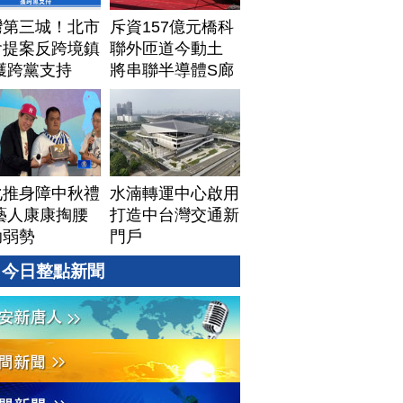
灣第三城！北市
斥資157億元橋科
會提案反跨境鎮
聯外匝道今動土
獲跨黨支持
將串聯半導體S廊
帶
化推身障中秋禮
水湳轉運中心啟用
藝人康康掏腰
打造中台灣交通新
助弱勢
門戶
今日整點新聞