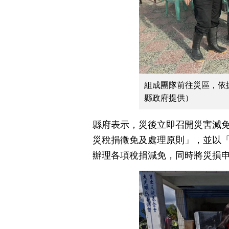
組成團隊前往災區，依
縣政府提供）
縣府表示，災後立即召開災害減免
災稅捐徵免及處理原則」，並以
辦理各項稅捐減免，同時將災損申