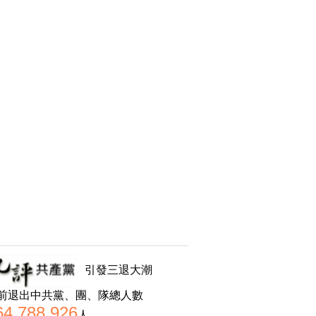
引發三退大潮
前退出中共黨、團、隊總人數
64,788,926
人