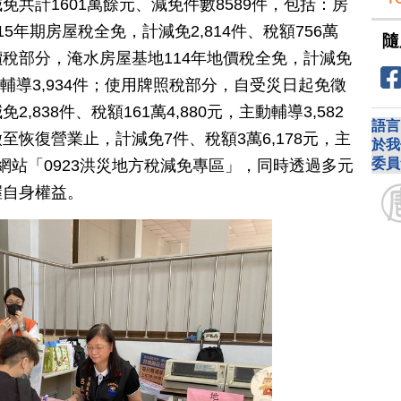
共計1601萬餘元、減免件數8589件，包括：房
5年期房屋稅全免，計減免2,814件、稅額756萬
隨
；地價稅部分，淹水房屋基地114年地價稅全免，計減免
，主動輔導3,934件；使用牌照稅部分，自受災日起免徵
838件、稅額161萬4,880元，主動輔導3,582
語言
恢復營業止，計減免7件、稅額3萬6,178元，主
於我
委員
網站「0923洪災地方稅減免專區」，同時透過多元
握自身權益。