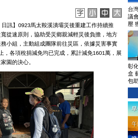
台
議
壓 
月 30 日訊】0923馬太鞍溪潰壩災後重建工作持續推
從寬從速原則，協助受災鄉親減輕災後負擔，地方
服務小組，主動組成團隊前往災區，依據災害事實
止，各項稅捐減免均已完成，累計減免1601萬，展
建家園的決心。
彰
盒 
包