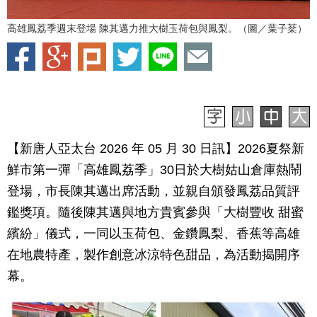
高雄鳳荔季週末登場 陳其邁力推大樹玉荷包與鳳梨。（圖／葉子棻）
【新唐人亞太台 2026 年 05 月 30 日訊】2026夏祭新
鮮市第一彈「高雄鳳荔季」30日於大樹姑山倉庫熱鬧
登場，市長陳其邁出席活動，並親自頒發鳳荔品質評
鑑獎項。隨後陳其邁與地方貴賓參與「大樹豐收 甜蜜
繽紛」儀式，一同以玉荷包、金鑽鳳梨、香蕉等高雄
在地農特產，製作創意冰涼特色甜品，為活動揭開序
幕。