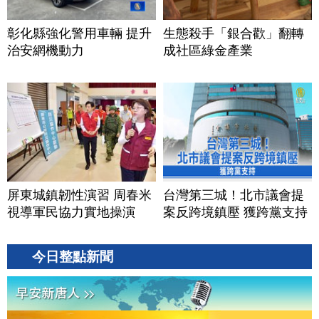
彰化縣強化警用車輛 提升
生態殺手「銀合歡」翻轉
治安網機動力
成社區綠金產業
屏東城鎮韌性演習 周春米
台灣第三城！北市議會提
視導軍民協力實地操演
案反跨境鎮壓 獲跨黨支持
今日整點新聞