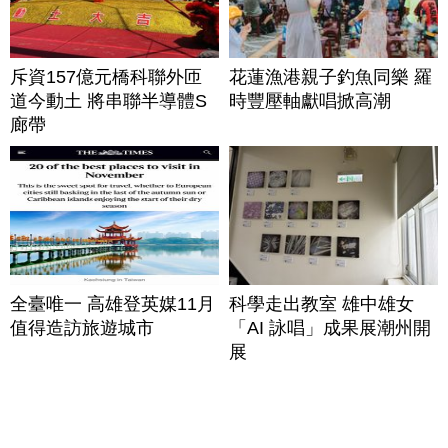
斥資157億元橋科聯外匝
花蓮漁港親子釣魚同樂 羅
道今動土 將串聯半導體S
時豐壓軸獻唱掀高潮
廊帶
全臺唯一 高雄登英媒11月
科學走出教室 雄中雄女
值得造訪旅遊城市
「AI 詠唱」成果展潮州開
展