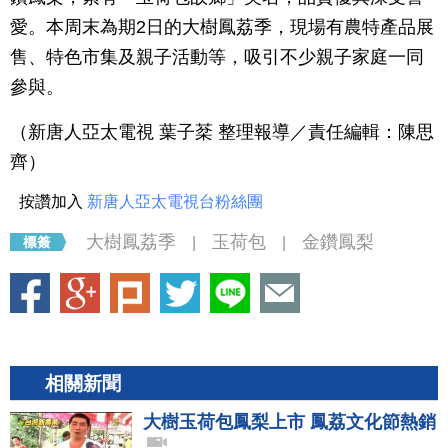
愛。本周末為期2日的大樹鳳荔季，現場有農特產品展
售、特色市集及親子活動等，吸引不少親子家庭一同
參與。
（新唐人亞太電視 葉子棻 整理報導／責任編輯：陳思
齊）
按讚加入
新唐人亞太電視台粉絲團
大樹鳳荔季
玉荷包
金鑽鳳梨
|
|
相關新聞
大樹玉荷包鳳梨上市 鳳荔文化節熱銷