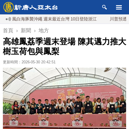
海豚襲沖繩 週末最近台灣 10日登陸浙江
川普預透露美伊談判
首頁
›
新聞
›
地方
高雄鳳荔季週末登場 陳其邁力推大
樹玉荷包與鳳梨
更新時間：2026-05-30 20:42:51