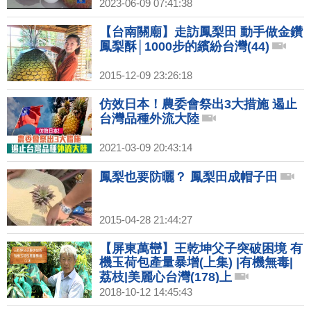
2023-06-09 07:41:38
【台南關廟】走訪鳳梨田 動手做金鑽
鳳梨酥│1000步的繽紛台灣(44)
2015-12-09 23:26:18
仿效日本！農委會祭出3大措施 遏止
台灣品種外流大陸
2021-03-09 20:43:14
鳳梨也要防曬？ 鳳梨田成帽子田
2015-04-28 21:44:27
【屏東萬巒】王乾坤父子突破困境 有
機玉荷包產量暴增(上集) |有機無毒|
荔枝|美麗心台灣(178)上
2018-10-12 14:45:43