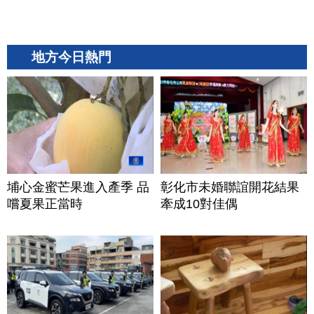
地方今日熱門
埔心金蜜芒果進入產季 品
彰化市未婚聯誼開花結果
嚐夏果正當時
牽成10對佳偶