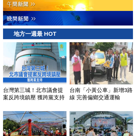
地方一週最 HOT
台灣第三城！北市議會提
台南「小黃公車」新增3路
案反跨境鎮壓 獲跨黨支持
線 完善偏鄉交通運輸