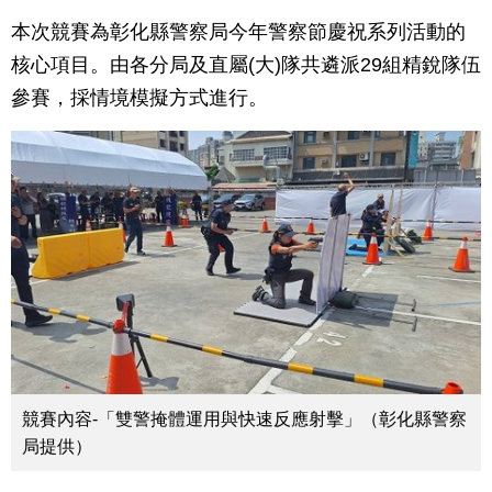
本次競賽為彰化縣警察局今年警察節慶祝系列活動的
核心項目。由各分局及直屬(大)隊共遴派29組精銳隊伍
參賽，採情境模擬方式進行。
競賽內容-「雙警掩體運用與快速反應射擊」（彰化縣警察
局提供）