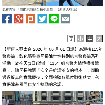
競賽內容-「體能挑戰結合精準射擊」（新唐人拍攝）
【新唐人亞太台 2026 年 06 月 01 日訊】為迎接115年
警察節，彰化縣警察局長陳世煌特別結合警察節系列
活動，於今天(1日)舉辦「115年組合警力情境模擬競
賽」。陳局長強調「安全是維護治安的根本」，期盼
透過擬真的實戰競技，全面檢驗各單位戰術默契，落
實保障基層同仁安全執勤的承諾。