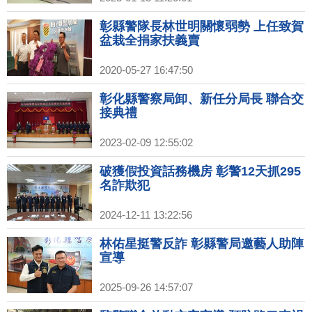
彰縣警隊長林世明關懷弱勢 上任致賀
盆栽全捐家扶義賣
2020-05-27 16:47:50
彰化縣警察局卸、新任分局長 聯合交
接典禮
2023-02-09 12:55:02
破獲假投資話務機房 彰警12天抓295
名詐欺犯
2024-12-11 13:22:56
林佑星挺警反詐 彰縣警局邀藝人助陣
宣導
2025-09-26 14:57:07