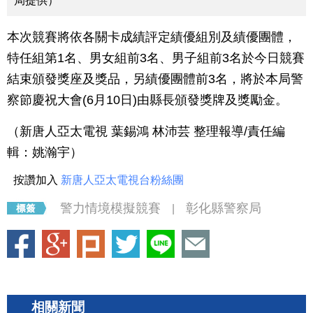
局提供）
本次競賽將依各關卡成績評定績優組別及績優團體，
特任組第1名、男女組前3名、男子組前3名於今日競賽
結束頒發獎座及獎品，另績優團體前3名，將於本局警
察節慶祝大會(6月10日)由縣長頒發獎牌及獎勵金。
（新唐人亞太電視 葉錫鴻 林沛芸 整理報導/責任編
輯：
姚瀚宇
）
按讚加入
新唐人亞太電視台粉絲團
警力情境模擬競賽
彰化縣警察局
|
相關新聞