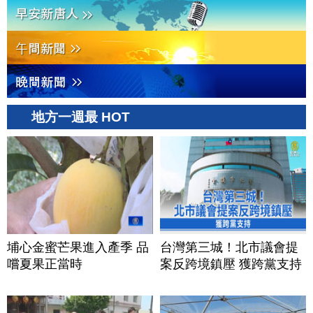
地方一週最 HOT
埔心金蜜芒果進入產季 品
台灣第三城！北市議會提
嚐夏果正當時
案反跨境鎮壓 獲跨黨支持