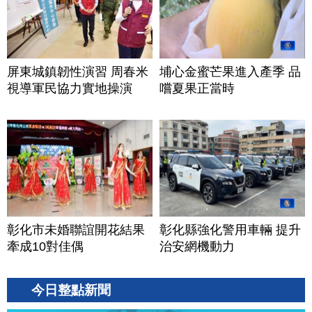
屏東城鎮韌性演習 周春米
埔心金蜜芒果進入產季 品
視導軍民協力實地操演
嚐夏果正當時
彰化市未婚聯誼開花結果
彰化縣強化警用車輛 提升
牽成10對佳偶
治安網機動力
今日整點新聞