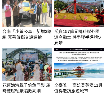
台南「小黃公車」新增3路
斥資157億元橋科聯外匝
線 完善偏鄉交通運輸
道今動土 將串聯半導體S
廊帶
花蓮漁港親子釣魚同樂 羅
全臺唯一 高雄登英媒11月
時豐壓軸獻唱掀高潮
值得造訪旅遊城市