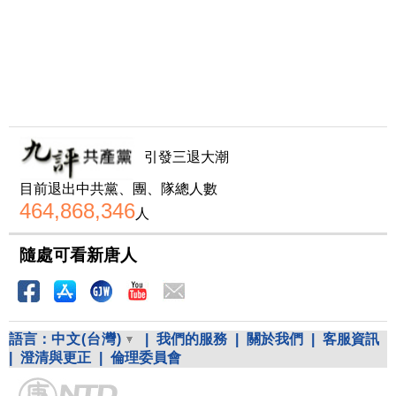
引發三退大潮
目前退出中共黨、團、隊總人數
464,868,346
人
隨處可看新唐人
語言：
中文(台灣)
|
我們的服務
|
關於我們
|
客服資訊
|
澄清與更正
|
倫理委員會