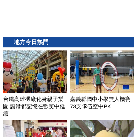
地方今日熱門
台鐵高雄機廠化身親子樂
嘉義縣國中小學無人機賽
園 讓港都記憶在歡笑中延
73支隊伍空中PK
續