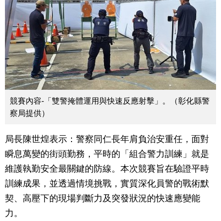
競賽內容-「雙警掩體運用與快速反應射擊」。（彰化縣警
察局提供）
局長陳世煌表示：警察同仁長年肩負治安重任，面對
瞬息萬變的街頭勤務，平時的「組合警力訓練」就是
維護執勤安全最關鍵的防線。本次競賽旨在驗證平時
訓練成果，並透過情境挑戰，實質深化員警的戰術默
契、高壓下的現場判斷力及突發狀況的快速應變能
力。