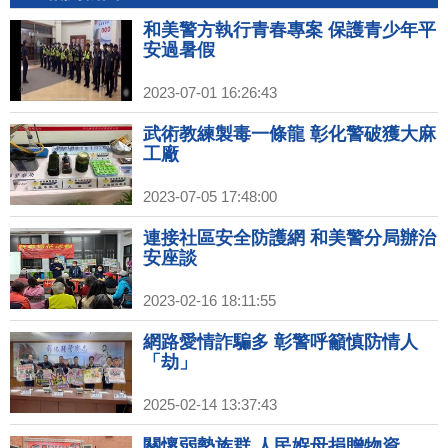
和美警方執行青春專案 保護青少年平
安過暑假
2023-07-01 16:26:43
武術教練製毒一條龍 彰化警破獲大麻
工廠
2023-07-05 17:48:00
連接社區安全防護網 和美警分局辦治
安座談
2023-02-16 18:11:55
網路愛情詐騙多 彰警呼籲慎防情人
「劫」
2025-02-14 13:37:43
關懷弱勢族群 人民媬母捐贈物資