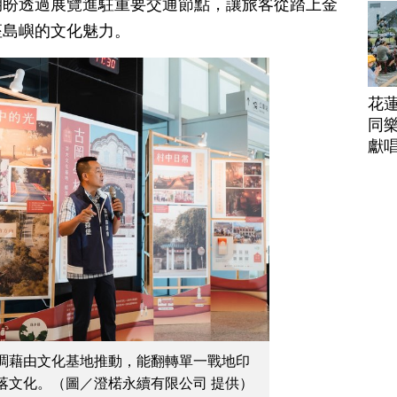
帶
期盼透過展覽進駐重要交通節點，讓旅客從踏上金
座島嶼的文化魅力。
花
同樂
獻
調藉由文化基地推動，能翻轉單一戰地印
落文化。（圖／澄楉永續有限公司 提供）