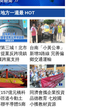
地方一週最 HOT
灣第三城！北市
台南「小黃公車」
會提案反跨境鎮
新增3路線 完善偏
獲跨黨支持
鄉交通運輸
157億元橋科
同濟會攜企業投資
外匝道今動土
品德教育 七校國
串聯半導體S廊
小獲教材資源