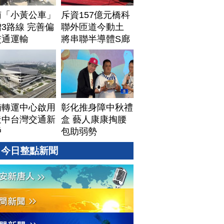
南「小黃公車」
斥資157億元橋科
3路線 完善偏
聯外匝道今動土
交通運輸
將串聯半導體S廊
帶
湳轉運中心啟用
彰化推身障中秋禮
造中台灣交通新
盒 藝人康康掏腰
戶
包助弱勢
今日整點新聞