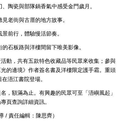
刀、陶瓷與部隊鍋香氣中感受金門歲月。
聽見老街與古厝的地方故事。
風景前行，體驗慢活節奏。
街的石板路與洋樓間留下唯美影像。
蛋活動，共有五款特色收藏品等民眾來收集；參與
《光的邊境》作者簽名書及洋樓限定護手霜。重頭
7日在浯江書院登場。
報名，額滿為止。有興趣的民眾可至「浯嶼風起」
絲專頁查詢詳細資訊。
導 / 責任編輯：陳思齊）