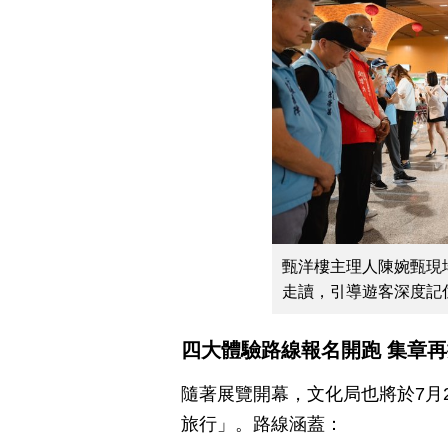
甄洋樓主理人陳婉甄現
走讀，引導遊客深度記
四大體驗路線報名開跑 集章
隨著展覽開幕，文化局也將於7月
旅行」。路線涵蓋：