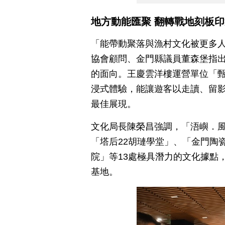
地方動能匯聚 翻轉戰地刻板印
「能帶動聚落與漁村文化被更多
協會顧問、金門縣議員董森堡指
的面向。王慶雲洋樓運營單位「
浸式體驗，能讓遊客以走讀、留
最佳展現。
文化局長陳榮昌強調，「浯嶼．
「塔后22胡璉學堂」、「金門陶
院」等13處極具潛力的文化據點
基地。