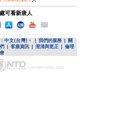
處可看新唐人
：
中文(台灣)
|
我們的服務
|
關
們
|
客服資訊
|
澄清與更正
|
倫理
會
Copyright ©2002-2026