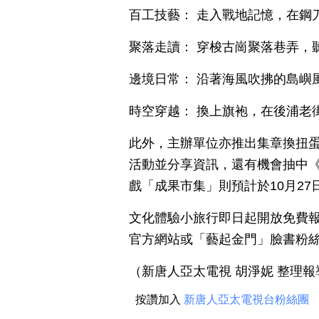
百工技藝： 走入戰地記憶，在鋼
聚落走讀： 穿梭古崗聚落巷弄，
邊境日常： 沿著海風吹拂的島嶼
時空穿越： 換上旗袍，在後浦老
此外，主辦單位亦推出集章換扭
活動並分享資訊，還有機會抽中
戲「成果市集」則預計於10月2
文化體驗小旅行即日起開放免費
官方網站或「藝起金門」臉書粉
（新唐人亞太電視 胡淨妮 整理報
按讚加入
新唐人亞太電視台粉絲團