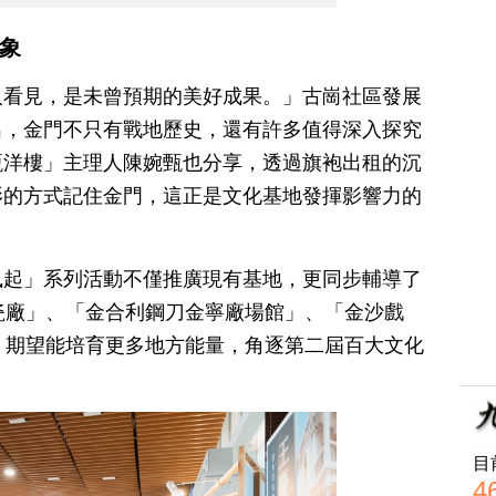
象
人看見，是未曾預期的美好成果。」古崗社區發展
出，金門不只有戰地歷史，還有許多值得深入探究
甄洋樓」主理人陳婉甄也分享，透過旗袍出租的沉
影的方式記住金門，這正是文化基地發揮影響力的
風起」系列活動不僅推廣現有基地，更同步輔導了
瓷廠」、「金合利鋼刀金寧廠場館」、「金沙戲
，期望能培育更多地方能量，角逐第二屆百大文化
目
4