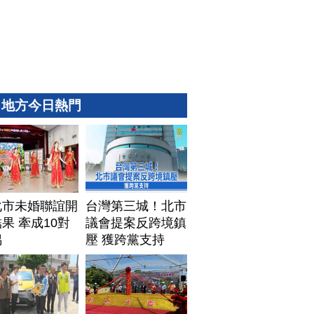
地方今日熱門
化市未婚聯誼開
台灣第三城！北市
果 牽成10對
議會提案反跨境鎮
偶
壓 獲跨黨支持