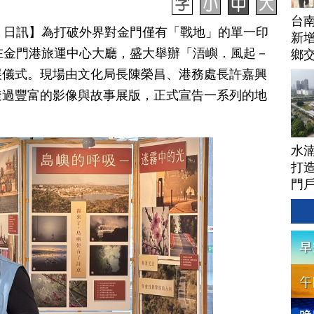
台
月 02 日訊】為打破外界對金門僅有「戰地」的單一印
新增
在金門港旅運中心大廳，盛大舉辦「浯嶼．風起－
鄉
展儀式。現場由文化局長陳榮昌、港務處長許嘉興
透過豐富的影像與故事展版，正式宣告一系列的地
水
打
門