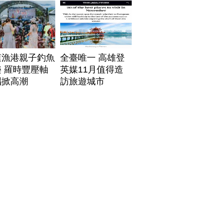
蓮漁港親子釣魚
全臺唯一 高雄登
 羅時豐壓軸
英媒11月值得造
唱掀高潮
訪旅遊城市