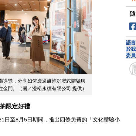
隨
語言
於我
委員
場導覽，分享如何透過旗袍沉浸式體驗與
住金門。（圖／澄楉永續有限公司 提供）
再抽限定好禮
21日至8月5日期間，推出四條免費的「文化體驗小