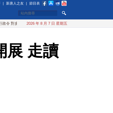
賽
|
新唐人之友
|
節目表
晶矽課15%關稅
2026 年 8 月 7 日 星期五
日本氣象廳緊盯白海豚颱風 台灣最快下午發
展 走讀