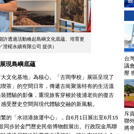
期許透過活動喚起島嶼文化底蘊、培育更
／澄楉永續有限公司 提供）
台
事展現島嶼底蘊
議
壓 
百大文化基地」為核心。「古岡學校」展區呈現了
花喫茶」的空間日常，傳遞古崗聚落特有的生活溫
換裝體驗的影像，重現旅客穿梭於後浦老街的復古
，感受歷史空間與現代體驗交融的新風貌。
斥資
繁的「水頭港旅運中心」，自6月1日展出至6月15
聯
並同步於金門歷史民俗博物館展出。行政院金馬聯
將