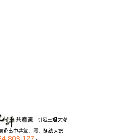
引發三退大潮
前退出中共黨、團、隊總人數
64,803,127
人