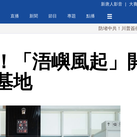
新唐人影音
|
大
直播
新聞
節目
專題
點播
防堵中共！川普簽行政令 對多
！「浯嶼風起」開
基地