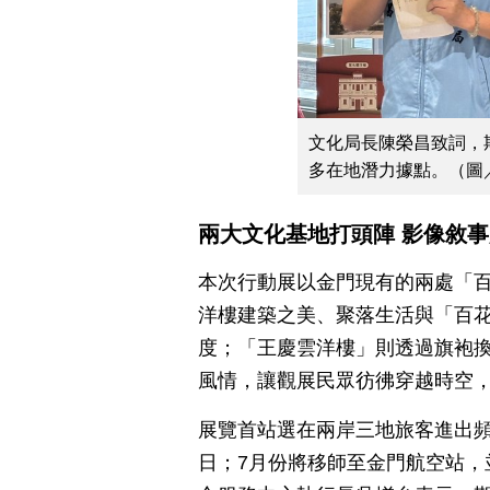
文化局長陳榮昌致詞，
多在地潛力據點。（圖
兩大文化基地打頭陣 影像敘
本次行動展以金門現有的兩處「
洋樓建築之美、聚落生活與「百
度；「王慶雲洋樓」則透過旗袍
風情，讓觀展民眾彷彿穿越時空
展覽首站選在兩岸三地旅客進出頻
日；7月份將移師至金門航空站，