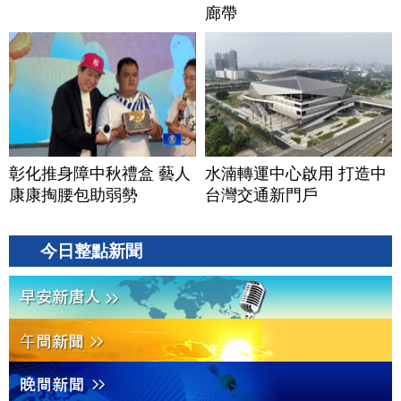
廊帶
彰化推身障中秋禮盒 藝人
水湳轉運中心啟用 打造中
康康掏腰包助弱勢
台灣交通新門戶
今日整點新聞