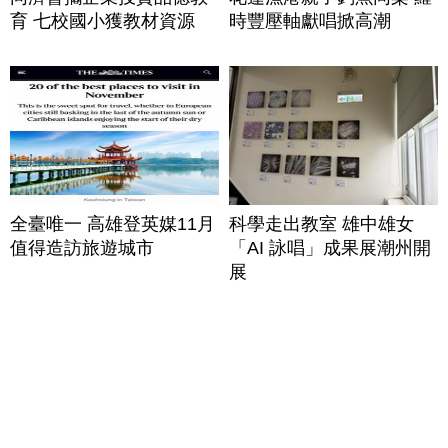
育 七校國小獲教材資源
時豐壓軸獻唱掀高潮
全臺唯一 高雄登英媒11月
科學走出教室 雄中雄女
值得造訪旅遊城市
「AI 詠唱」成果展潮州開
展