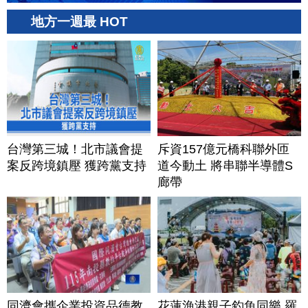
地方一週最 HOT
台灣第三城！北市議會提
斥資157億元橋科聯外匝
案反跨境鎮壓 獲跨黨支持
道今動土 將串聯半導體S
廊帶
同濟會攜企業投資品德教
花蓮漁港親子釣魚同樂 羅