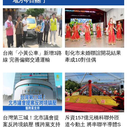
地方今日熱門
台南「小黃公車」新增3路
彰化市未婚聯誼開花結果
線 完善偏鄉交通運輸
牽成10對佳偶
台灣第三城！北市議會提
斥資157億元橋科聯外匝
案反跨境鎮壓 獲跨黨支持
道今動土 將串聯半導體S