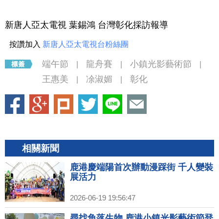
新唐人亞太電視 葉錫鴻 台灣彰化採訪報導
按讚加入
新唐人亞太電視台粉絲團
端午節
龍舟賽
小鎮光影藝術節
|
|
|
王惠美
凃淑媚
彰化
|
|
相關新聞
鹿港慶端陽首次辦動漫踩街 千人變裝
展活力
2026-06-19 19:56:47
尋找角落生物 鹿港小鎮光影藝術節登