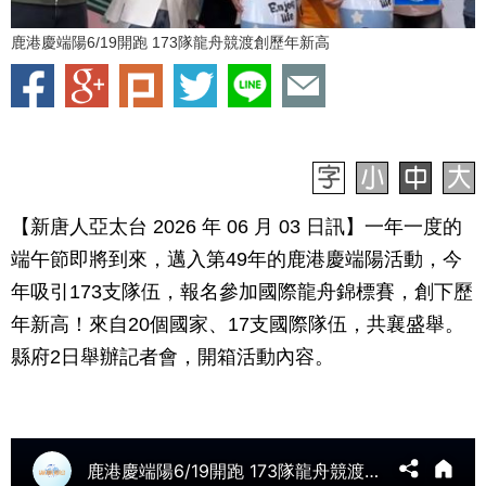
鹿港慶端陽6/19開跑 173隊龍舟競渡創歷年新高
【新唐人亞太台 2026 年 06 月 03 日訊】一年一度的
端午節即將到來，邁入第49年的鹿港慶端陽活動，今
年吸引173支隊伍，報名參加國際龍舟錦標賽，創下歷
年新高！來自20個國家、17支國際隊伍，共襄盛舉。
縣府2日舉辦記者會，開箱活動內容。