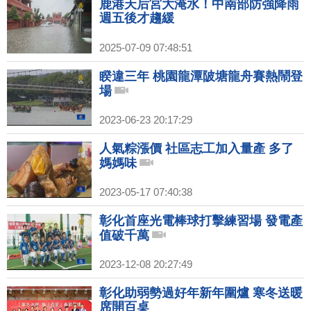
鹿港天后宮大淹水！中南部防強降雨
週五後才趨緩
2025-07-09 07:48:51
睽違三年 桃園龍潭陂塘龍舟賽熱鬧登
場
2023-06-23 20:17:29
人氣粽漲價 社區志工加入量產 多了
媽媽味
2023-05-17 07:40:38
彰化首座光電棒球打擊練習場 發電產
值破千萬
2023-12-08 20:27:49
彰化助弱勢過好年新年圍爐 寒冬送暖
席開百桌