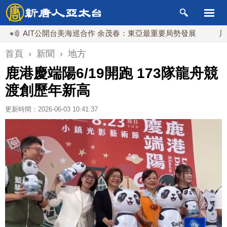
AIT公開台美海巡合作 余茂春：東亞最重要局勢發展
川普傳將
首頁
›
新聞
›
地方
鹿港慶端陽6/19開跑 173隊龍舟競
渡創歷年新高
更新時間：2026-06-03 10:41:37