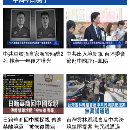
中國今日熱門
中共軍艦撞自家海警船釀2
中共出入境新規 台陸委會
死 掩蓋一年後才曝光
籲赴中國評估風險
日籍華商回中國探親 傳遭
台灣雲林縣議會反中共跨
禁離境還「被恢復國籍」
境鎮壓提案 無異議通過