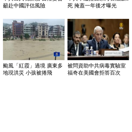
籲赴中國評估風險
死 掩蓋一年後才曝光
颱風「紅霞」過境 廣東多
被問資助中共病毒實驗室
地現洪災 小孩被捲飛
福奇在美國會拒答百次