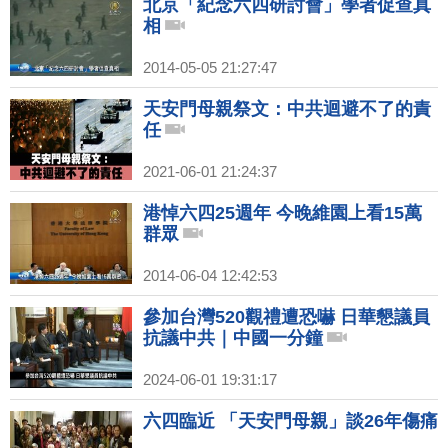
北京「紀念六四研討會」學者促查真
相
2014-05-05 21:27:47
天安門母親祭文：中共迴避不了的責
任
2021-06-01 21:24:37
港悼六四25週年 今晚維園上看15萬
群眾
2014-06-04 12:42:53
參加台灣520觀禮遭恐嚇 日華懇議員
抗議中共｜中國一分鐘
2024-06-01 19:31:17
六四臨近 「天安門母親」談26年傷痛