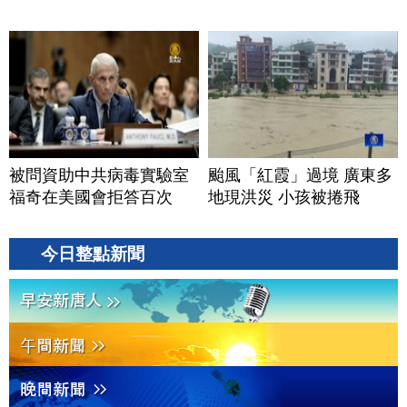
被問資助中共病毒實驗室
颱風「紅霞」過境 廣東多
福奇在美國會拒答百次
地現洪災 小孩被捲飛
今日整點新聞