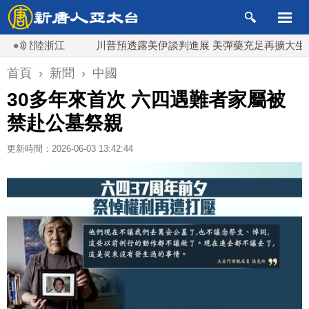
登陸浙江
川普預透露美伊談判進展 美彈藥充足再擴大生產
首頁
›
新聞
›
中國
30多年來首次 六四遇難者家屬被
禁赴公墓祭親
更新時間：2026-06-03 13:42:44