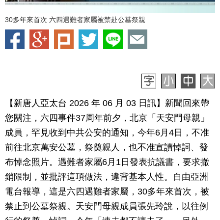
30多年來首次 六四遇難者家屬被禁赴公墓祭親
【新唐人亞太台 2026 年 06 月 03 日訊】新聞回來帶
您關注，六四事件37周年前夕，北京「天安門母親」
成員，罕見收到中共公安的通知，今年6月4日，不准
前往北京萬安公墓，祭奠親人，也不准宣讀悼詞、發
布悼念照片。遇難者家屬6月1日發表抗議書，要求撤
銷限制，並批評這項做法，違背基本人性。自由亞洲
電台報導，這是六四遇難者家屬，30多年來首次，被
禁止到公墓祭親。天安門母親成員張先玲說，以往例