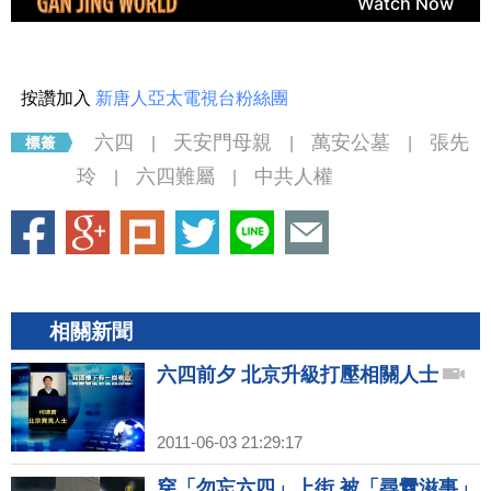
按讚加入
新唐人亞太電視台粉絲團
六四
天安門母親
萬安公墓
張先
|
|
|
玲
六四難屬
中共人權
|
|
相關新聞
六四前夕 北京升級打壓相關人士
2011-06-03 21:29:17
穿「勿忘六四」上街 被「尋釁滋事」