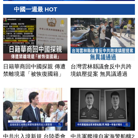
中國一週最 HOT
日籍華商回中國探親 傳遭
台灣雲林縣議會反中共跨
禁離境還「被恢復國籍」
境鎮壓提案 無異議通過
中共出入境新規 台陸委會
中共軍艦撞自家海警船釀2