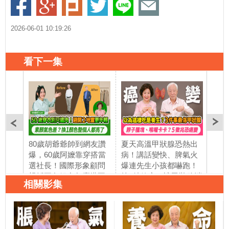
2026-06-01 10:19:26
看下一集
80歲胡爺爺帥到網友讚
夏天高溫甲狀腺恐熱出
太揪
爆，60歲阿嬤靠穿搭當
病！講話變快、脾氣火
場突
選社長！國際形象顧問
爆連先生小孩都嚇跑！
不拖
親授五色組合怎麼搭不
按1特效穴，讓甲狀腺消
地區
相關影集
踩雷，避開這3件事，讓
腫。50歲後女性一半有
力量
你顯老又窮酸！1招教你
甲狀腺結節，3徵兆恐致
瑞破
分辨冷暖膚色｜胡乃文
癌變。甲狀腺亢進低下
人長
開講 ft. 形象顧問
要少吃這3類食物｜胡乃
發炎