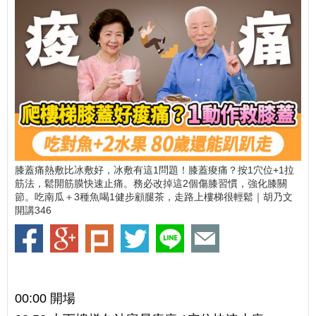
膝蓋痛熱敷比冰敷好，冰敷有這1問題！膝蓋痠痛？按1穴位+1拉
筋法，鬆開筋膜快速止痛。務必改掉這2個傷膝習慣，強化膝關
節。吃南瓜＋3種魚喝1健步顧腿茶，走路上樓梯很輕鬆｜胡乃文
開講346
00:00 開場