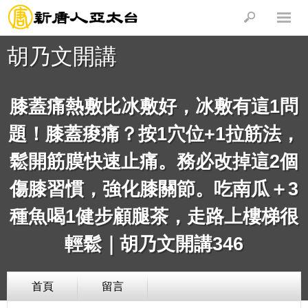
胡乃文開講
膝蓋痛熱敷比冰敷好，冰敷有這1問
題！膝蓋痠痛？按1穴位+1拉筋法，
鬆開筋膜快速止痛。務必改掉這2個
傷膝習慣，強化膝關節。吃南瓜＋3
種魚喝1健步顧腿茶，走路上樓梯很
輕鬆｜胡乃文開講346
首頁
留言