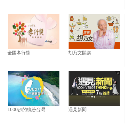
全國孝行獎
胡乃文開講
1000步的繽紛台灣
遇見新聞