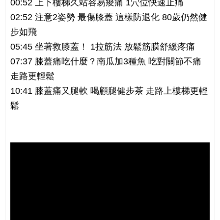
00:52 上下樓梯久站容易痠痛 1穴位快速止痛
02:52 注意2姿勢 最傷膝蓋 這樣防退化 80歲仍然健
步如飛
05:45 坐著救膝蓋！ 1拉筋法 放鬆筋膜舒緩疼痛
07:37 膝蓋痛吃什麼？南瓜加3種魚 吃對關節不痛
走路更輕鬆
10:41 膝蓋痛又腿軟 喝顧腿健步茶 走路上樓梯更輕
鬆