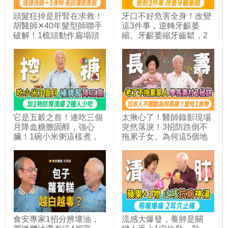
頭髮狂掉是肝腎在求救！
牙口不好危害全身！改變
胡醫師✕40年髮型師聯手
這3件事，逆轉牙齦萎
破解！1梳頭動作扁塌頭
縮。牙齦萎縮牙齒鬆，2
髮蓬回來！敲通3條經絡
器官恐出問題。牙齒掉到
活化毛囊、助眠醒腦！產
這數量，失智風險高1.9
後更年期掉髮吃這5種食
倍。公開1牙粉配方，除
物，改掉3種NG習慣頭皮
口臭救牙根。椰子油漱口
更健康｜胡乃文開講
法，抗菌固牙齦｜胡乃文
Dr.HU_337
開講Dr.HU_310
它是五穀之首！連吃三個
太揪心了！醫師錄影現場
月降血糖膽固醇，強心
突然落淚！3招防跌倒不
臟！1碗小米粥這樣煮，
拖累子女。為何這5個地
鉀鎂含量高，助眠超級
區的人都長壽？靠9種力
棒。胡太太煮粥選這種米
量活到百歲。全台人瑞破
最好吃，養潤脾胃腎，補
5千人創新高！日本人長
滿氣血，加1物不澀苦｜
壽靠做1件事＋吃抗發炎
胡乃文開講Dr.HU_316
食物 ！｜胡乃文開講＿
349
食安專家1招分辨壞油，
流感大爆發，養肺是關