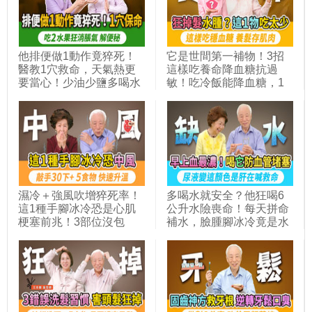
Lavi_347
文開講＿348
講＿
他排便做1動作竟猝死！
它是世間第一補物！3招
醫教1穴救命，天氣熱更
這樣吃養命降血糖抗過
要當心！少油少鹽多喝水
敏！吃冷飯能降血糖，1
還便秘結石？3件事做錯
體質不適合！糙米越吃越
了。她脹氣吃益生菌更嚴
虛？加它一起煮顧脾胃！
重！2水果＋1零食是腸道
糖尿病一餐吃這飯量最安
通樂，超市都有賣。看中
全。長期不吃米飯，年長
醫治標又治本｜胡乃文開
者易骨折失能｜胡乃文開
講Dr.HU_353
講Dr.HU_318
濕冷＋強風吹增猝死率！
多喝水就安全？他狂喝6
這1種手腳冰冷恐是心肌
公升水險喪命！每天拼命
梗塞前兆！3部位沒包
補水，臉腫腳冰冷竟是水
好，穿再多也沒用！敲一
滯留警訊！尿液變這顏
敲這裡＋3穴位，補腎通
色，表示你缺水或有肝腎
經絡穩血壓。1張紙讓腳
問題！這1杯又叫救命
升溫8度，5種發熱食物，
水，防心腦血管疾病。這
手腳都暖起來｜胡乃文開
3種情況才要多補水｜胡
講Dr.HU_331
乃文開講Dr.HU_307