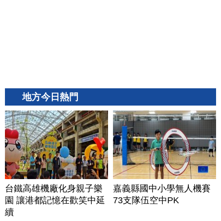
地方今日熱門
台鐵高雄機廠化身親子樂
嘉義縣國中小學無人機賽
園 讓港都記憶在歡笑中延
73支隊伍空中PK
續