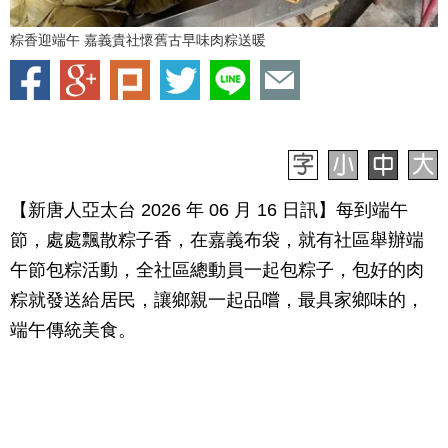
粽香迎端午 嘉義貴社懷舊古早味肉粽送暖
【新唐人亞太台 2026 年 06 月 16 日訊】每到端午
節，處處飄散粽子香，在嘉義布袋，就有社區舉辦端
午節包粽活動，全社區總動員一起包粽子，包好的肉
粽就發送給居民，讓鄉親一起品嚐，最具家鄉味的，
端午傳統美食。