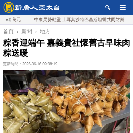
美元
中東局勢動盪 土耳其沙特巴基斯坦誓共同防禦
漢光
首頁
›
新聞
›
地方
粽香迎端午 嘉義貴社懷舊古早味肉
粽送暖
更新時間：2026-06-16 09:38:19