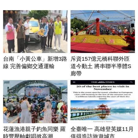
台南「小黃公車」新增3路
斥資157億元橋科聯外匝
線 完善偏鄉交通運輸
道今動土 將串聯半導體S
廊帶
花蓮漁港親子釣魚同樂 羅
全臺唯一 高雄登英媒11月
時豐壓軸獻唱掀高潮
值得造訪旅遊城市