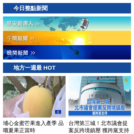
今日整點新聞
地方一週最 HOT
埔心金蜜芒果進入產季 品
台灣第三城！北市議會提
嚐夏果正當時
案反跨境鎮壓 獲跨黨支持