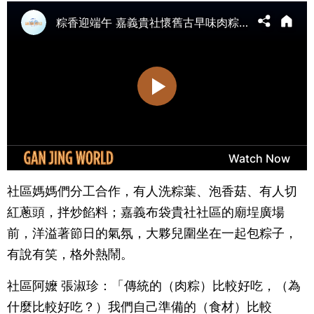
社區媽媽們分工合作，有人洗粽葉、泡香菇、有人切
紅蔥頭，拌炒餡料；嘉義布袋貴社社區的廟埕廣場
前，洋溢著節日的氣氛，大夥兒圍坐在一起包粽子，
有說有笑，格外熱鬧。
社區阿嬤 張淑珍：「傳統的（肉粽）比較好吃，（為
什麼比較好吃？）我們自己準備的（食材）比較