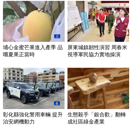
埔心金蜜芒果進入產季 品
屏東城鎮韌性演習 周春米
嚐夏果正當時
視導軍民協力實地操演
彰化縣強化警用車輛 提升
生態殺手「銀合歡」翻轉
治安網機動力
成社區綠金產業