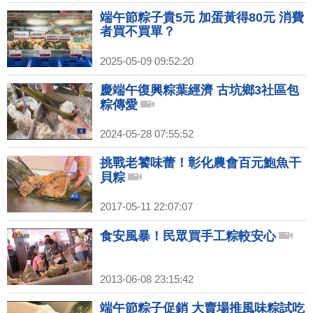
端午節粽子貴5元 加蛋黃得80元 消費
者買不買單？
2025-05-09 09:52:20
慶端午復興粽葉經濟 古坑鄉3社區包
粽傳愛
2024-05-28 07:55:52
挑戰老饕味蕾！彰化農會百元鮑魚干
貝粽
2017-05-11 22:07:07
食安風暴！民眾買手工粽較安心
2013-06-08 23:15:42
端午節粽子促銷 大賣場推風味粽試吃