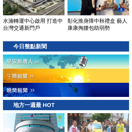
水湳轉運中心啟用 打造中
彰化推身障中秋禮盒 藝人
台灣交通新門戶
康康掏腰包助弱勢
今日整點新聞
地方一週最 HOT