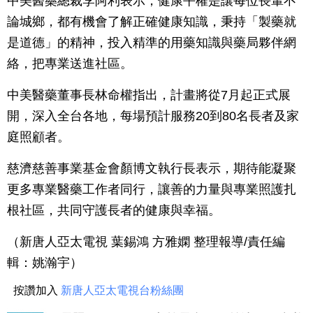
中美醫藥總裁李阿利表示，健康平權是讓每位長輩不
論城鄉，都有機會了解正確健康知識，秉持「製藥就
是道德」的精神，投入精準的用藥知識與藥局夥伴網
絡，把專業送進社區。
中美醫藥董事長林命權指出，計畫將從7月起正式展
開，深入全台各地，每場預計服務20到80名長者及家
庭照顧者。
慈濟慈善事業基金會顏博文執行長表示，期待能凝聚
更多專業醫藥工作者同行，讓善的力量與專業照護扎
根社區，共同守護長者的健康與幸福。
（新唐人亞太電視 葉錫鴻 方雅嫻 整理報導/責任編
輯：
姚瀚宇
）
按讚加入
新唐人亞太電視台粉絲團