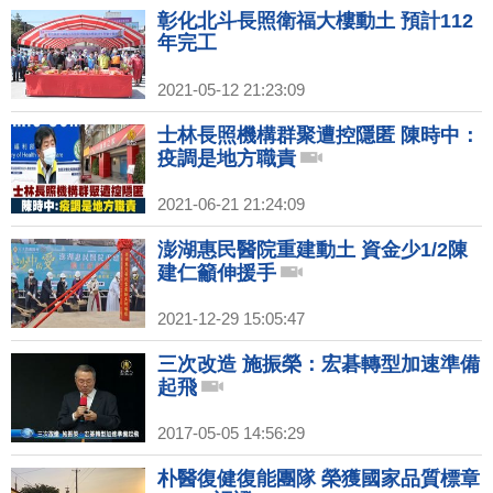
彰化北斗長照衛福大樓動土 預計112
年完工
2021-05-12 21:23:09
士林長照機構群聚遭控隱匿 陳時中：
疫調是地方職責
2021-06-21 21:24:09
澎湖惠民醫院重建動土 資金少1/2陳
建仁籲伸援手
2021-12-29 15:05:47
三次改造 施振榮：宏碁轉型加速準備
起飛
2017-05-05 14:56:29
朴醫復健復能團隊 榮獲國家品質標章