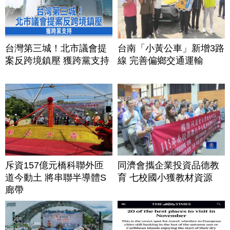
台灣第三城！北市議會提
台南「小黃公車」新增3路
案反跨境鎮壓 獲跨黨支持
線 完善偏鄉交通運輸
斥資157億元橋科聯外匝
同濟會攜企業投資品德教
道今動土 將串聯半導體S
育 七校國小獲教材資源
廊帶