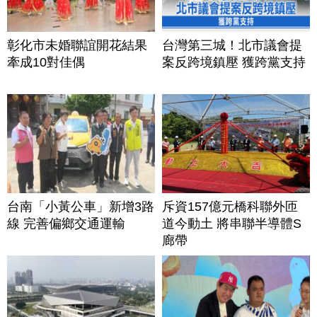
彰化市未婚聯誼開花結果
台灣第三城！北市議會提
牽成10對佳偶
案反跨境鎮壓 獲跨黨支持
台南「小黃公車」新增3路
斥資157億元橋科聯外匝
線 完善偏鄉交通運輸
道今動土 將串聯半導體S
廊帶