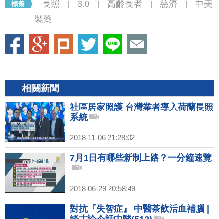
長照
3.0
高齡長者
慈濟
中美
|
|
|
|
製藥
相關新聞
社區居家照護 台灣業者導入荷蘭長照
系統
2018-11-06 21:28:02
7月1日有哪些新制上路？一分鐘速覽
2018-06-29 20:58:49
對抗『失智症』 中醫茶飲活血補腦 |