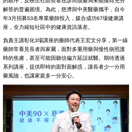
的順序，反映出社區長者在診間或藥局未能獲得充分
解答的普遍困境。為此，慈濟與中美醫藥攜手，自今
年3月招募53名專業藥師投入，媒合成功67場健康講
座，全力縮短社區中的健康資訊落差。
負責主講彰化3場講座的藥師代表王宏文分享，第一線
藥師常看見長者與家屬，面對多重用藥與慢性病照護
時的焦慮，甚至可能因聽信偏方延誤就醫。期待透過
系列講座，提供即時的面對面解惑，讓長者少一分用
藥風險，也讓家庭多一分安心。