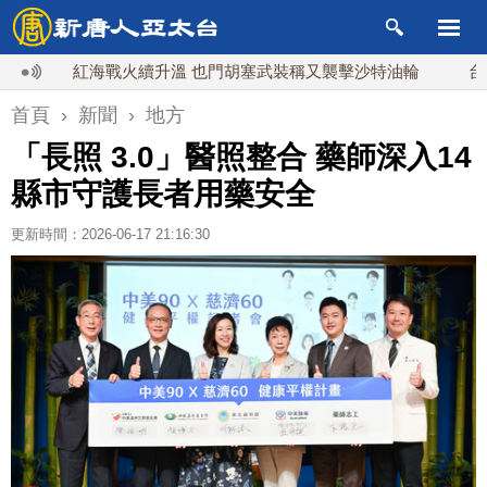
紅海戰火續升溫 也門胡塞武裝稱又襲擊沙特油輪
台灣漢光
首頁
›
新聞
›
地方
「長照 3.0」醫照整合 藥師深入14
縣市守護長者用藥安全
更新時間：2026-06-17 21:16:30