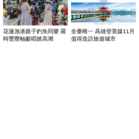
花蓮漁港親子釣魚同樂 羅
全臺唯一 高雄登英媒11月
時豐壓軸獻唱掀高潮
值得造訪旅遊城市