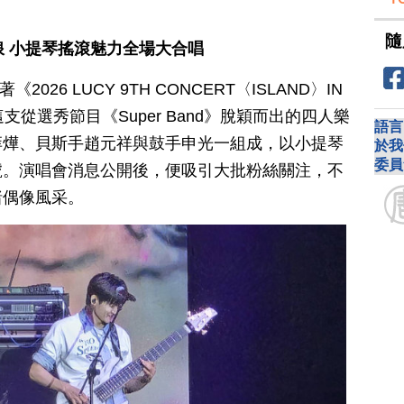
隨
浪 小提琴搖滾魅力全場大合唱
026 LUCY 9TH CONCERT〈ISLAND〉IN
這支從選秀節目《Super Band》脫穎而出的四人樂
語言
庠燁、貝斯手趙元祥與鼓手申光一組成，以小提琴
於我
委員
號。演唱會消息公開後，便吸引大批粉絲關注，不
睹偶像風采。