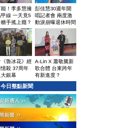
可能！李多慧擁
彭佳慧30週年開
甲線 一天竟5
唱記者會 兩度激
全糖手搖上癮？
動淚崩曝退休時間
片《魯冰花》經
A-Lin X 蕭敬騰新
憶殺 37周年
歌合體 台東跨年
返大銀幕
有新進度？
今日整點新聞