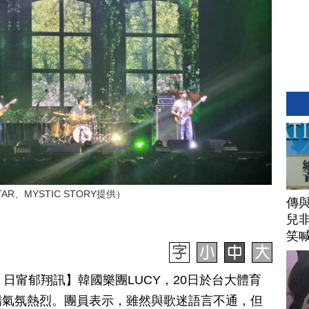
R、MYSTIC STORY提供）
傳
兒
笑
 21 日甯郁翔訊】韓國樂團LUCY，20日於台大體育
場氣氛熱烈。團員表示，雖然與歌迷語言不通，但