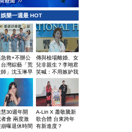
娛樂一週最 HOT
棄急救+不辦公
傳與檢場離婚、女
！台灣綜藝「荒
兒非親生？李翊君
大師」沈玉琳早
笑喊：不用嫉妒我
排身後事
慧30週年開
A-Lin X 蕭敬騰新
者會 兩度激
歌合體 台東跨年
淚崩曝退休時間
有新進度？