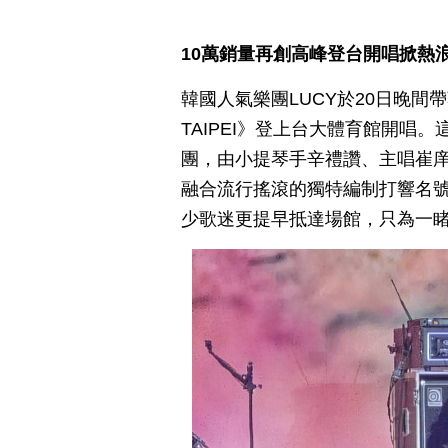
10萬銷量再創高峰登台開唱掀熱
韓國人氣樂團LUCY於20日晚間帶著《2
TAIPEI》登上台大體育館開唱。
團，由小提琴手辛禮讚、主唱崔
融合流行搖滾的獨特編制打響名
少歌迷更提早抵達場館，只為一