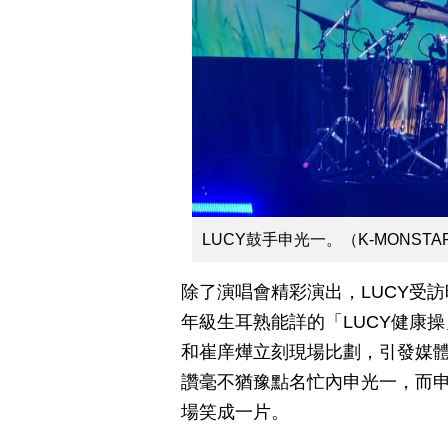
LUCY鼓手申光一。（K-MONSTAR
除了演唱會精彩演出，LUCY受
年級生耳熟能詳的「LUCY健康
和崔庠燁立刻現場比劃，引發媒
讚毫不猶豫點名忙內申光一，而
場笑成一片。