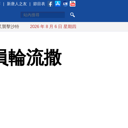
賽
|
新唐人之友
|
節目表
輪
台灣漢光演習 賴清德搭裝甲車進駐衡山指揮所
2026 年 8 月 6 日 星期四
AI
員輪流撒