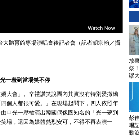
受訪｜台大體育館專場演唱會後記者會（記者胡宗翰／攝
放
祭
謬
 光一羞到當場笑不停
安
撒嬌大會」。辛禮讚笑說團內其實沒有特別愛撒嬌
「四個人都很可愛。」在現場起鬨下，四人依照年
終由申光一壓軸演出韓國偶像圈知名的「光一夢到
彭佳
羞笑場，還因為媒體熱烈安可，不得不再表演一
唱記
動