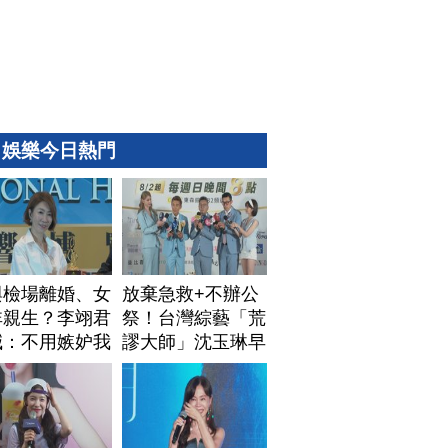
娛樂今日熱門
與檢場離婚、女
放棄急救+不辦公
非親生？李翊君
祭！台灣綜藝「荒
喊：不用嫉妒我
謬大師」沈玉琳早
安排身後事