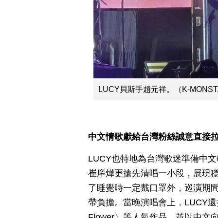
LUCY貝斯手趙元祥。（K-MONSTA
中文情歌獻給台灣粉絲誠意直接拉
LUCY也特地為台灣歌迷準備中
崔庠燁更搶先清唱一小段，展現
了睡覺時一定戴口罩外，巡演期
帶負擔。當晚演唱會上，LUCY還接連帶來
Flower〉等人氣作品，並以中