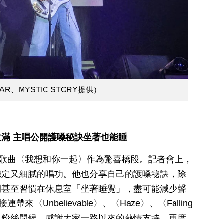
R、MYSTIC STORY提供）
滿 主唱公開護嗓秘訣坐著也能睡
文歌曲〈我想和你一起〉作為驚喜橋段。記者會上，
穩定又細膩的唱功。他也分享自己的護嗓秘訣，除
間甚至習慣在休息室「坐著睡覺」，盡可能減少聲
〈Unbelievable〉、〈Haze〉、〈Falling
文向粉絲問候，感謝大家一路以來的熱情支持，再度