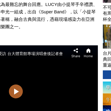
為最難忘的舞台回應。LUCY由小提琴手辛禮讚、
不
光一組成，出自《Super Band》，以「小提琴
有馬
杯
格著稱，融合古典與流行，憑藉現場感染力在亞洲
國樂團之一。
台
典回
重