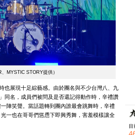
、MYSTIC STORY提供）
訪時也展現十足綜藝感。由於團名與不少台灣八、九
操」同名，成員們被問及是否還記得動作時，辛禮讚
體一陣笑聲。當話題轉到團內誰最會跳舞時，辛禮
申光一也在哥哥們慫恿下即興秀舞，害羞模樣讓全
目
4