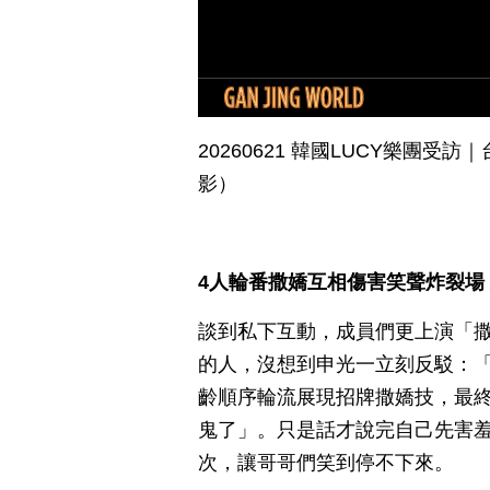
20260621 韓國LUCY樂團
影）
4人輪番撒嬌互相傷害笑聲炸裂場
談到私下互動，成員們更上演「
的人，沒想到申光一立刻反駁：
齡順序輪流展現招牌撒嬌技，最
鬼了」。只是話才說完自己先害
次，讓哥哥們笑到停不下來。