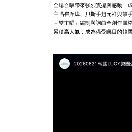
全場合唱帶來強烈震撼與感動，成
主唱崔庠燁、貝斯手趙元祥與鼓手申
＋雙主唱」編制與詞曲全創作風
累積高人氣，成為備受矚目的韓