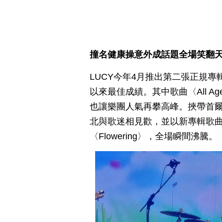
撞名健康操意外成話題全場笑翻天
LUCY今年4月推出第二張正規專輯
以來最佳成績。其中歌曲〈All 
也讓樂團人氣再攀高峰。挾帶首
北與歌迷相見歡，並以新專輯歌曲〈
〈Flowering〉，全場瞬間沸騰。