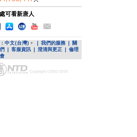
處可看新唐人
：
中文(台灣)
|
我們的服務
|
關
們
|
客服資訊
|
澄清與更正
|
倫理
會
Copyright ©2002-2026