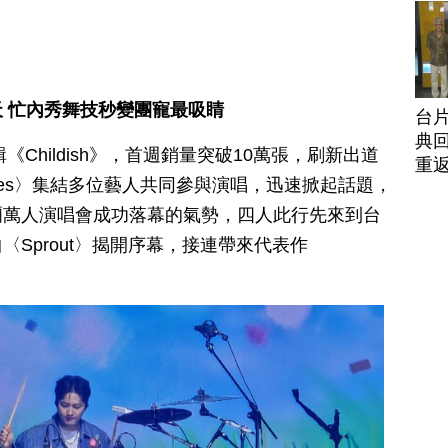
 忙內秀舞技秒變團寵最吸睛
台
典回
《Childish》，首週銷量突破10萬張，刷新出道
重
Ages〉集結多位藝人共同參與演唱，迅速掀起話題，
爾萬人演唱會成功落幕的氣勢，四人此行先來到台
Sprout〉揭開序幕，接連帶來代表作