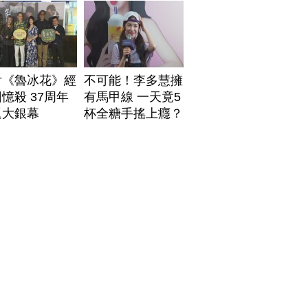
片《魯冰花》經
不可能！李多慧擁
憶殺 37周年
有馬甲線 一天竟5
返大銀幕
杯全糖手搖上癮？