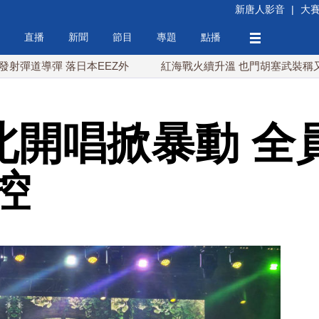
新唐人影音
|
大
直播
新聞
節目
專題
點播
 落日本EEZ外
紅海戰火續升溫 也門胡塞武裝稱又襲擊沙特油
台北開唱掀暴動 全
控