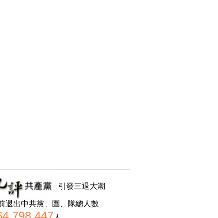
引發三退大潮
前退出中共黨、團、隊總人數
64,798,447
人