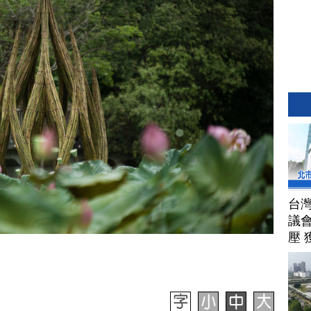
台
議
壓 