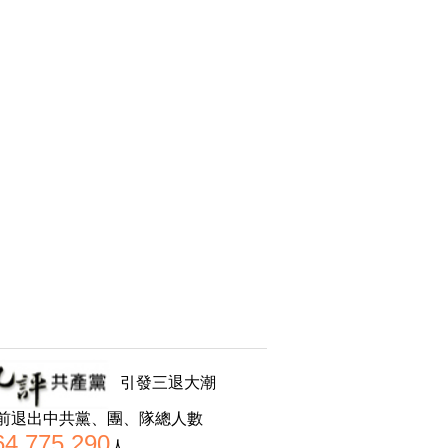
引發三退大潮
前退出中共黨、團、隊總人數
64,775,290
人