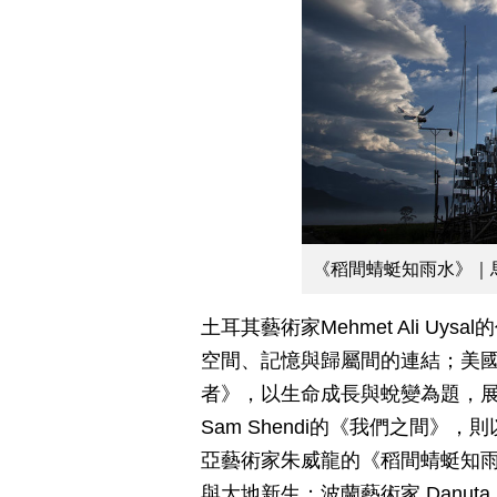
《稻間蜻蜓知雨水》｜
土耳其藝術家Mehmet Ali U
空間、記憶與歸屬間的連結；美國藝術家D
者》，以生命成長與蛻變為題，
Sam Shendi的《我們之間
亞藝術家朱威龍的《稻間蜻蜓知
與大地新生；波蘭藝術家 Danuta