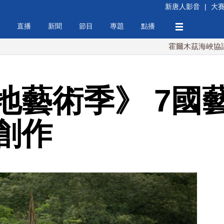
新唐人影音
|
大
直播
新聞
節目
專題
點播
霍爾木茲海峽協議將達成？
地藝術季》 7國
創作