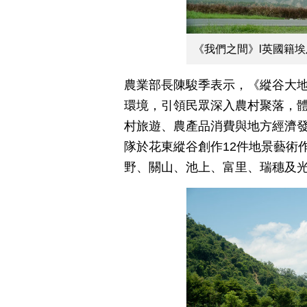
《我們之間》l英國籍
農業部長陳駿季表示，《縱谷大
環境，引領民眾深入農村聚落，
村旅遊、農產品消費與地方經濟發
隊於花東縱谷創作12件地景藝術
野、關山、池上、富里、瑞穗及