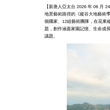
【新唐人亞太台 2026 年 06 
地景藝術路徑的《縱谷大地藝術季
個國家、12組藝術團隊，在花東
題，創作涵蓋家園記憶、生命成
議題。