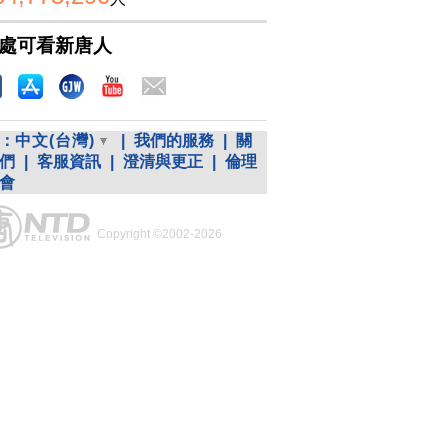
處可看新唐人
：
中文(台灣)
|
我們的服務
|
關
們
|
客服資訊
|
澄清與更正
|
倫理
會
Copyright ©2002-2026