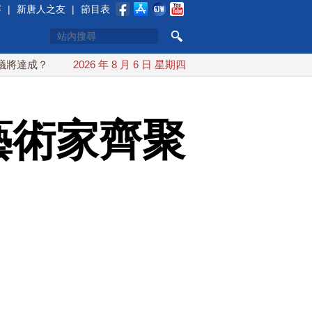
賽
|
新唐人之友
|
節目表
伊朗傳不收通行費
2026 年 8 月 6 日 星期四
配合漢光 總統賴清德親登雲豹前進圓山指揮
藝術家齊聚