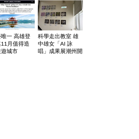
唯一 高雄登
科學走出教室 雄
11月值得造
中雄女「AI 詠
旅遊城市
唱」成果展潮州開
展