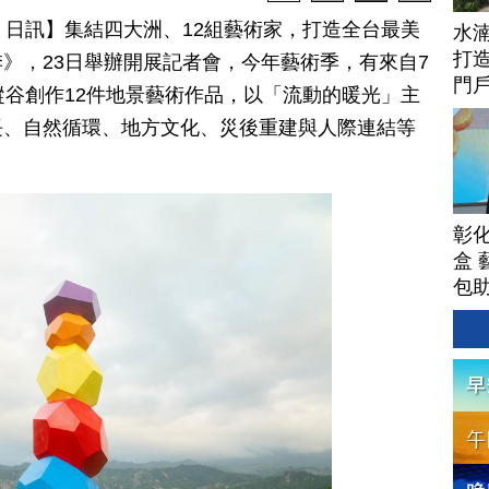
月 24 日訊】集結四大洲、12組藝術家，打造全台最美
水
打
》，23日舉辦開展記者會，今年藝術季，有來自7
門
縱谷創作12件地景藝術作品，以「流動的暖光」主
長、自然循環、地方文化、災後重建與人際連結等
彰
盒 
包