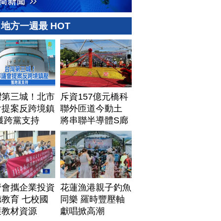
地方一週最 HOT
灣第三城！北市
斥資157億元橋科
會提案反跨境鎮
聯外匝道今動土
獲跨黨支持
將串聯半導體S廊
帶
濟會攜企業投資
花蓮漁港親子釣魚
教育 七校國
同樂 羅時豐壓軸
獲教材資源
獻唱掀高潮