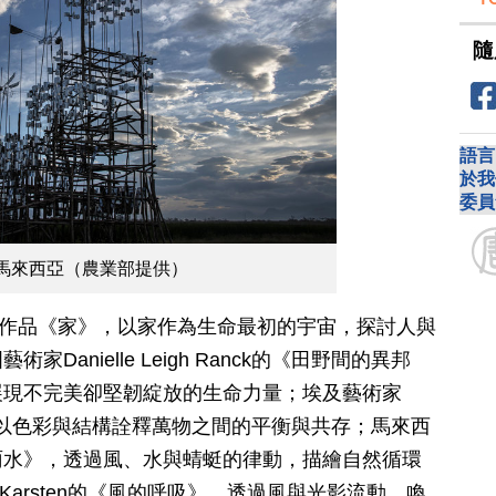
隨
語言
於我
委員
馬來西亞（農業部提供）
ysal的作品《家》，以家作為生命最初的宇宙，探討人與
anielle Leigh Ranck的《田野間的異邦
展現不完美卻堅韌綻放的生命力量；埃及藝術家
》，則以色彩與結構詮釋萬物之間的平衡與共存；馬來西
雨水》，透過風、水與蜻蜓的律動，描繪自然循環
 Karsten的《風的呼吸》，透過風與光影流動，喚