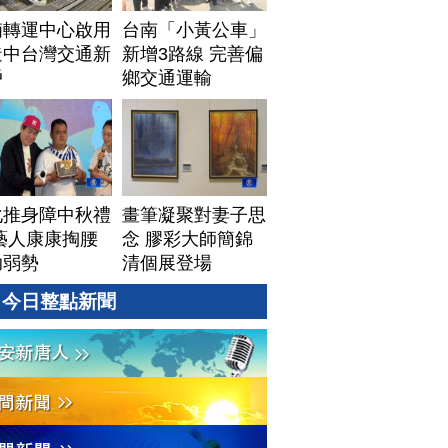
湳轉運中心啟用
台南「小黃公車」
造中台灣交通新
新增3路線 完善偏
戶
鄉交通運輸
化推身障中秋禮
畫筆凝聚對妻子思
藝人康康掏腰
念 膠彩大師簡錦
助弱勢
清個展登場
今日整點新聞