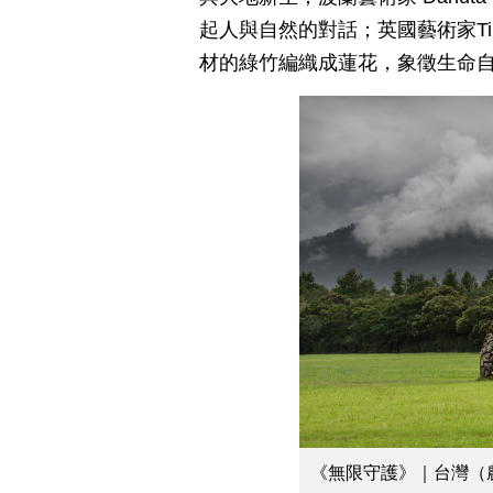
起人與自然的對話；英國藝術家Tim
材的綠竹編織成蓮花，象徵生命
《無限守護》｜台灣（