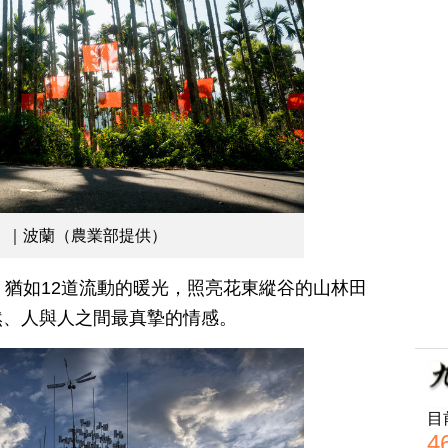
IND》｜波蘭（農業部提供）
，猶如12道流動的暖光，照亮花東縱谷的山林田
然、人與人之間最真摯的情感。
目
4