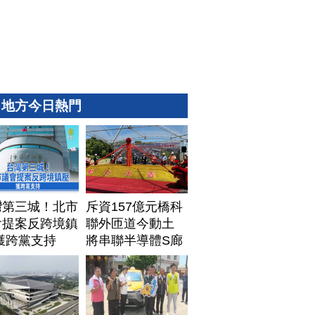
地方今日熱門
灣第三城！北市
斥資157億元橋科
會提案反跨境鎮
聯外匝道今動土
獲跨黨支持
將串聯半導體S廊
帶