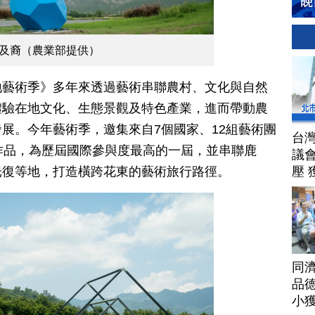
埃及裔（農業部提供）
地藝術季》多年來透過藝術串聯農村、文化與自然
體驗在地文化、生態景觀及特色產業，進而帶動農
展。今年藝術季，邀集來自7個國家、12組藝術團
台
作品，為歷屆國際參與度最高的一屆，並串聯鹿
議
壓 
光復等地，打造橫跨花東的藝術旅行路徑。
同
品德
小