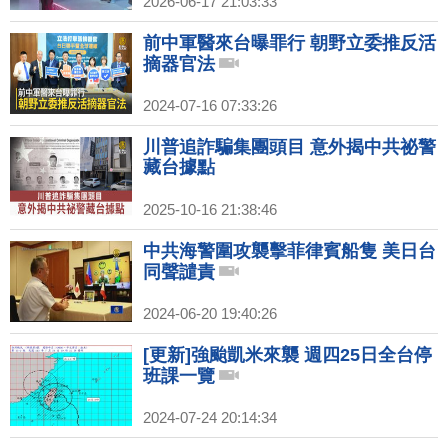
2026-06-17 21:03:33
前中軍醫來台曝罪行 朝野立委推反活
摘器官法
2024-07-16 07:33:26
川普追詐騙集團頭目 意外揭中共祕警
藏台據點
2025-10-16 21:38:46
中共海警圍攻襲擊菲律賓船隻 美日台
同聲譴責
2024-06-20 19:40:26
[更新]強颱凱米來襲 週四25日全台停
班課一覽
2024-07-24 20:14:34