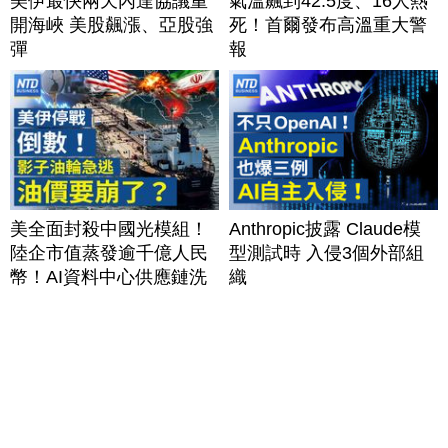
美伊最快兩天內達協議重
氣溫飆到42.5度、16人熱
開海峽 美股飆漲、亞股強
死！首爾發布高溫重大警
彈
報
美全面封殺中國光模組！
Anthropic披露 Claude模
陸企市值蒸發逾千億人民
型測試時 入侵3個外部組
幣！AI資料中心供應鏈洗
織
牌？台灣喜迎轉單！成關
鍵樞紐？｜#財經新聞
│20260805 (三)