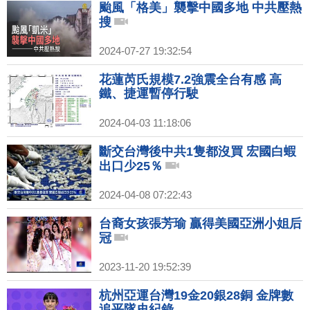
颱風「格美」襲擊中國多地 中共壓熱
搜
2024-07-27 19:32:54
花蓮芮氏規模7.2強震全台有感 高
鐵、捷運暫停行駛
2024-04-03 11:18:06
斷交台灣後中共1隻都沒買 宏國白蝦
出口少25％
2024-04-08 07:22:43
台裔女孩張芳瑜 贏得美國亞洲小姐后
冠
2023-11-20 19:52:39
杭州亞運台灣19金20銀28銅 金牌數
追平隊史紀錄