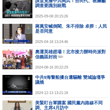
課堂竟播中共閱兵！台民代、教團籲
調查要識別統戰
2025-09-08 20:15:26
蔣萬安喊倒閣、朱不排除 卓揆：人民
是否同意
2025-04-18 13:24:46
奧運英雄趕場！北市接力辦時尚派對
信義區封街
2024-08-16 20:22:29
中共9海警船擾台遭驅離 雙城論壇爭
議燒
2024-12-13 13:21:18
美緊盯台軍購案 國民黨內路線不同
調、主席4月訪中