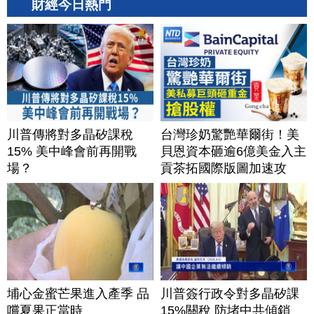
財經今日熱門
川普傳將對多晶矽課稅
台灣珍奶驚艷華爾街！美
15% 美中峰會前再開戰
貝恩資本砸逾6億美金入主
場？
貢茶拓國際版圖加速攻
美？｜#財經新聞｜
20260806(四)
埔心金蜜芒果進入產季 品
川普簽行政令對多晶矽課
嚐夏果正當時
15%關稅 防堵中共傾銷