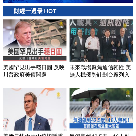
財經一週最 HOT
美國罕見出手穩日圓 反映
未來戰場聚焦通信韌性 美
川普政府美債問題
無人機優勢計劃台廠列入