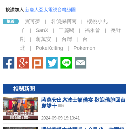
按讚加入
新唐人亞太電視台粉絲團
寶可夢
名偵探柯南
櫻桃小丸
|
|
子
SanX
三麗鷗
福永晉
長野
|
|
|
|
剛
蔣萬安
台灣
台
|
|
|
北
PokeXciting
Pokemon
|
|
相關新聞
蔣萬安出席波士頓僑宴 歡迎僑胞回台
慶雙十
2024-09-09 19:10:41