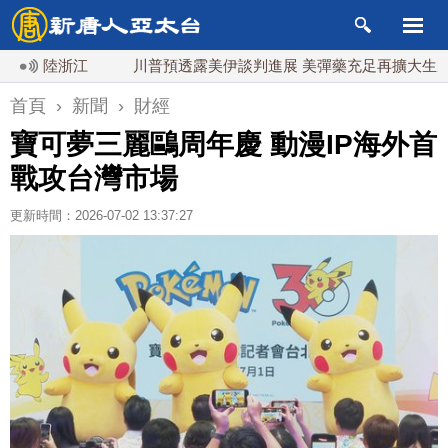
登陸浙江
川普預透露美伊談判進展 美彈藥充足再擴大生產
首頁
›
新聞
›
財經
寶可夢三麗鷗周年慶 動漫IP海外首
戰攻台灣市場
更新時間：2026-07-02 13:37:27