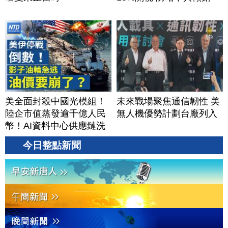
美全面封殺中國光模組！
未來戰場聚焦通信韌性 美
陸企市值蒸發逾千億人民
無人機優勢計劃台廠列入
幣！AI資料中心供應鏈洗
牌？台灣喜迎轉單！成關
今日整點新聞
鍵樞紐？｜#財經新聞
│20260805 (三)