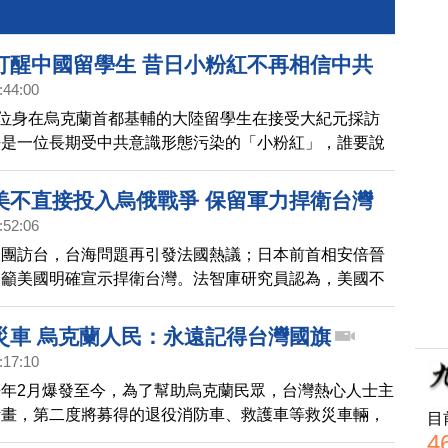
打醒中國留學生 昔日小粉紅不再相信中共
:44:00
一位身在烏克蘭首都基輔的大陸留學生在接受大紀元採訪
去是一位長期受中共意識形態污染的「小粉紅」，誰要說
恨不得向對方「噴火」，而現在，她不會再相信中共了。
的善良融化了她，她的親身經歷也令她看透了中共的邪惡
美不直接投入烏俄戰爭 保留軍力捍衛台灣
:52:06
表團訪台，台海問題再引發法國熱議；日本前首相安倍晉
，籲美國明確宣示捍衛台灣。法智庫研究員認為，美國不
俄戰爭，是為保留軍力捍衛台灣。
災車 烏克蘭人民：永遠記得台灣國旗
:17:10
年2月爆發至今，為了幫助烏克蘭民眾，台灣熱心人士主
計畫，第二度將募得的退役消防車、救護車等救災車輛，
目
4
今天立法院長游錫?、內政部長林右昌等人出席捐贈儀