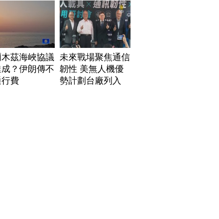
爾木茲海峽協議
未來戰場聚焦通信
達成？伊朗傳不
韌性 美無人機優
通行費
勢計劃台廠列入