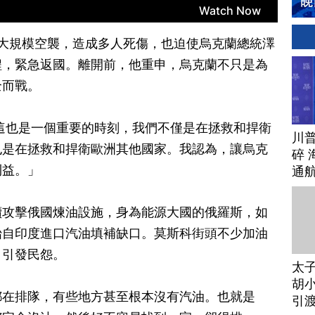
大規模空襲，造成多人死傷，也迫使烏克蘭總統澤
程，緊急返國。離開前，他重申，烏克蘭不只是為
全而戰。
這也是一個重要的時刻，我們不僅是在拯救和捍衛
川
也是在拯救和捍衛歐洲其他國家。我認為，讓烏克
碎 
利益。」
通
續攻擊俄國煉油設施，身為能源大國的俄羅斯，如
始自印度進口汽油填補缺口。莫斯科街頭不少加油
，引發民怨。
太
胡小
都在排隊，有些地方甚至根本沒有汽油。也就是
引