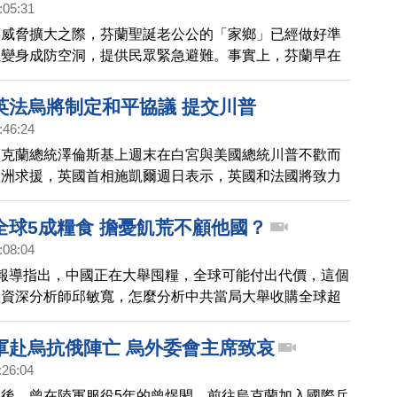
:05:31
事威脅擴大之際，芬蘭聖誕老公公的「家鄉」已經做好準
以變身成防空洞，提供民眾緊急避難。事實上，芬蘭早在
開始在全國打造地下避難所，目前共多達5萬座。
英法烏將制定和平協議 提交川普
:46:24
烏克蘭總統澤倫斯基上週末在白宮與美國總統川普不歡而
歐洲求援，英國首相施凱爾週日表示，英國和法國將致力
制定一份和平協議，並提交給美國總統川普。
全球5成糧食 擔憂飢荒不顧他國？
:08:04
報導指出，中國正在大舉囤糧，全球可能付出代價，這個
教資深分析師邱敏寬，怎麼分析中共當局大舉收購全球超
食儲備，背後主要原因，現在俄烏局勢尚未緩解，一旦糧
，可能引發甚麼效應？
軍赴烏抗俄陣亡 烏外委會主席致哀
:26:04
後，曾在陸軍服役5年的曾煜閎，前往烏克蘭加入國際兵