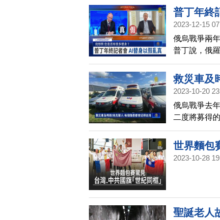
式，現場的
普丁年終記
2023-12-15 07
俄烏戰爭兩
普丁說，俄
標。
救災車及
2023-10-20 23
俄烏戰爭去年
二度將募得
證的烏克蘭
世界麵包
2023-10-28 19
掃描
聖誕老人