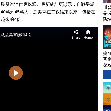
內爆發汽油供應吃緊。最新統計更顯示，自戰爭爆
川
40萬到45萬人，是美軍在二戰結束以來，包括在
晶矽
起來的4倍。
防
搞
普京
探