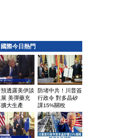
國際今日熱門
普預透露美伊談
防堵中共！川普簽
展 美彈藥充
行政令 對多晶矽
再擴大生產
課15%關稅