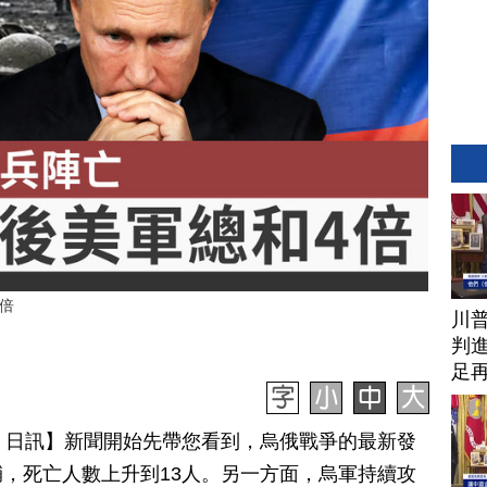
4倍
川
判進
足
月 02 日訊】新聞開始先帶您看到，烏俄戰爭的最新發
，死亡人數上升到13人。另一方面，烏軍持續攻