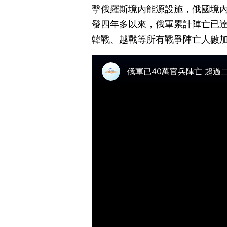
擊俄羅斯境內能源設施，俄國境
發四年多以來，俄軍累計陣亡已達
韓戰、越戰等所有戰爭陣亡人數加