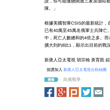
說，你可能連續開過三家加油站
隊。」
根據美國智庫CSIS的最新統計，
已有40萬至45萬名俄軍士兵陣
中，死亡人數總和的4倍之多。而
擴大到約8比1，顯示出目前的戰
新唐人亞太電視 胡宗翰 黃育凱 
按讚加入
新唐人亞太電視台粉絲團
烏俄戰爭