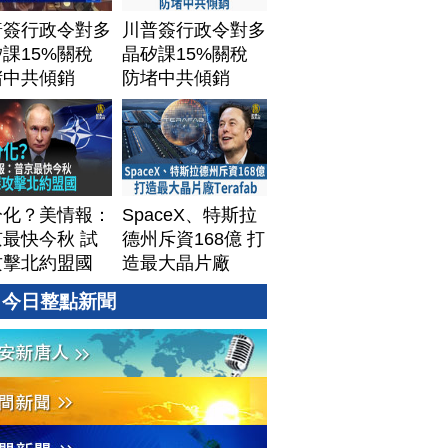
普簽行政令對多
川普簽行政令對多
課15%關稅
晶矽課15%關稅
堵中共傾銷
防堵中共傾銷
分化？美情報：
SpaceX、特斯拉
最快今秋 試
德州斥資168億 打
攻擊北約盟國
造最大晶片廠
Terafab
今日整點新聞