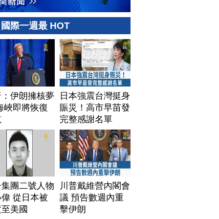
國際一週最 HOT
普：伊朗擁核夢
日本強震台灣挺身
海峽即將恢復
賑災！高市早苗發
航
完整感謝名單
子集團二號人物
川普戴維營內閣會
偉 從日本被
議 預告數週內重
渡至美國
擊伊朗