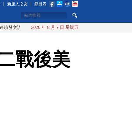
賽
|
新唐人之友
|
節目表
文讚「韌性台灣」
2026 年 8 月 7 日 星期五
搞分化？美情報：普京最快今秋 試探攻擊北
過二戰後美