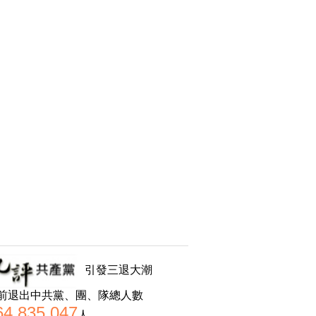
引發三退大潮
前退出中共黨、團、隊總人數
64,835,047
人