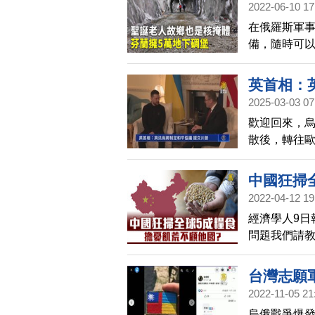
2022-06-10 17
在俄羅斯軍
備，隨時可
數十年前，就
英首相：
2025-03-03 07
歡迎回來，
散後，轉往
於與烏克蘭
中國狂掃
2022-04-12 19
經濟學人9日
問題我們請
過五成的糧
食問題出現
台灣志願
2022-11-05 21
烏俄戰爭爆發