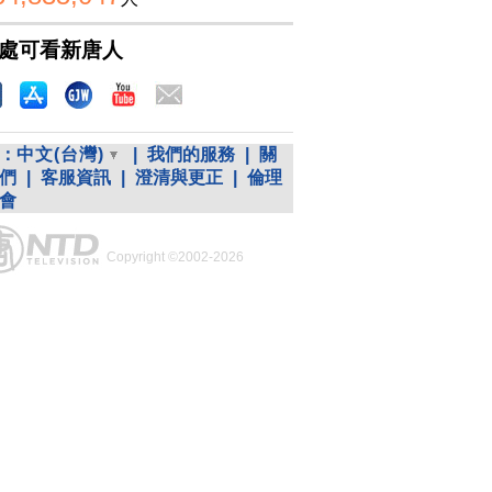
處可看新唐人
：
中文(台灣)
|
我們的服務
|
關
們
|
客服資訊
|
澄清與更正
|
倫理
會
Copyright ©2002-2026