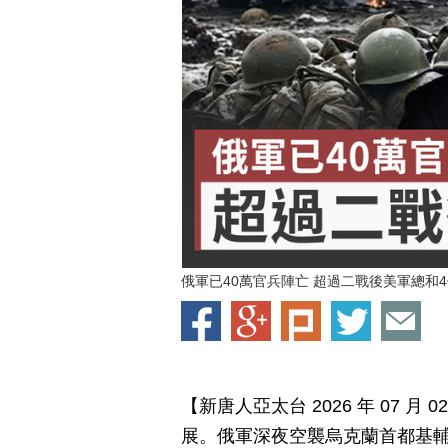
俄軍已40萬官兵陣亡 超過二戰後美軍總和
【新唐人亞太台 2026 年 07 
展。俄軍深夜空襲烏克蘭首都基輔