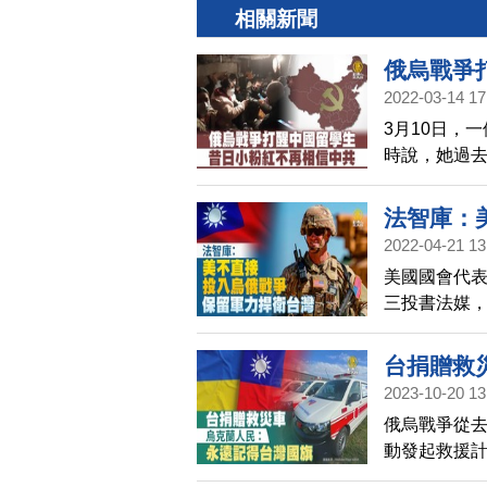
相關新聞
俄烏戰爭
2022-03-14 17
3月10日，
時說，她過
中國不好，
是烏克蘭人
法智庫：
2022-04-21 13
美國國會代
三投書法媒
直接投入烏
台捐贈救
2023-10-20 13
俄烏戰爭從去
動發起救援
送往烏克蘭，