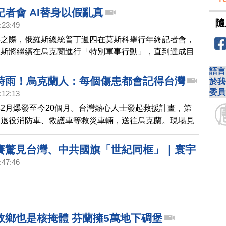
烏克蘭人民，也對台灣表達感謝。
者會 AI替身以假亂真
隨
:23:49
年之際，俄羅斯總統普丁週四在莫斯科舉行年終記者會，
羅斯將繼續在烏克蘭進行「特別軍事行動」，直到達成目
語言
時雨！烏克蘭人：每個傷患都會記得台灣
於我
委員
:12:13
2月爆發至今20個月。台灣熱心人士發起救援計畫，第
的退役消防車、救護車等救災車輛，送往烏克蘭。現場見
人感謝台灣。
賽驚見台灣、中共國旗「世紀同框」｜寰宇
:47:46
故鄉也是核掩體 芬蘭擁5萬地下碉堡