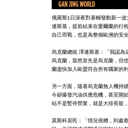
俄羅斯1日深夜對基輔發動新一波
連斯基，提前結束在愛爾蘭的行
自己而戰，也是為整個歐洲的安
烏克蘭總統 澤連斯基：「我認為
烏克蘭，當然首先是烏克蘭，但
蘭盡快加入歐盟符合所有國家的
另一方面，隨著烏克蘭無人機持
今卻爆發汽油供應危機，甚至開
站不是暫停營業，就是大排長龍
莫斯科居民：「情況很糟，到處