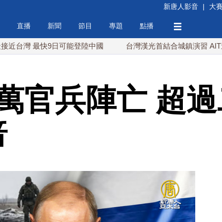
新唐人影音
|
大
直播
新聞
節目
專題
點播
 最快9日可能登陸中國
台灣漢光首結合城鎮演習 AIT連續發
0萬官兵陣亡 超
倍