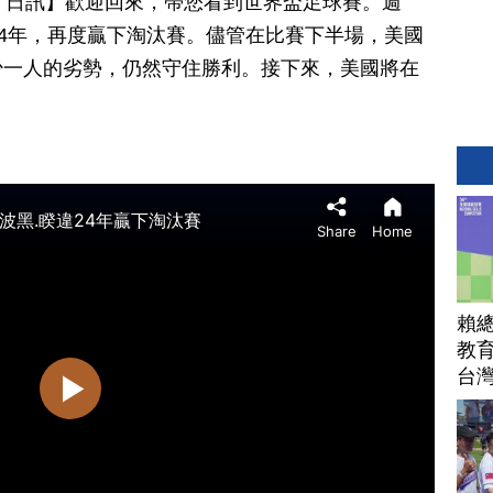
月 02 日訊】歡迎回來，帶您看到世界盃足球賽。週
24年，再度贏下淘汰賽。儘管在比賽下半場，美國
少一人的劣勢，仍然守住勝利。接下來，美國將在
賴
教育
台