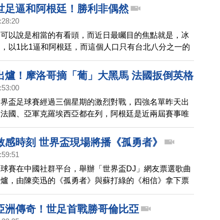
世足逼和阿根廷！勝利非偶然
:28:20
賽可以說是相當的有看頭，而近日最矚目的焦點就是，冰
，以1比1逼和阿根廷，而這個人口只有台北八分之一的
如何能戰勝有球王梅西的足球大國，我們的報導，帶您了
出爐！摩洛哥摘「葡」大黑馬 法國扳倒英格
:53:00
世界盃足球賽經過三個星期的激烈對戰，四強名單昨天出
軍法國、亞軍克羅埃西亞都在列，阿根廷是近兩屆賽事唯
，非洲摩洛哥則是打敗葡萄牙，成為有史以來，首度闖進
非洲國家。
敏感時刻 世界盃現場將播《孤勇者》
:59:51
球賽在中國社群平台，舉辦「世界盃DJ」網友票選歌曲
出爐，由陳奕迅的《孤勇者》與蘇打綠的《相信》拿下票
名。世界杯官方11日公布，陳奕迅演唱的《孤勇者》將
四強賽）現場播放。許多球迷用這首《孤勇者》致敬自己
亞洲傳奇！世足首戰勝哥倫比亞
明星，但隨著中國民間抗爭事件此起彼伏，這首歌也被用