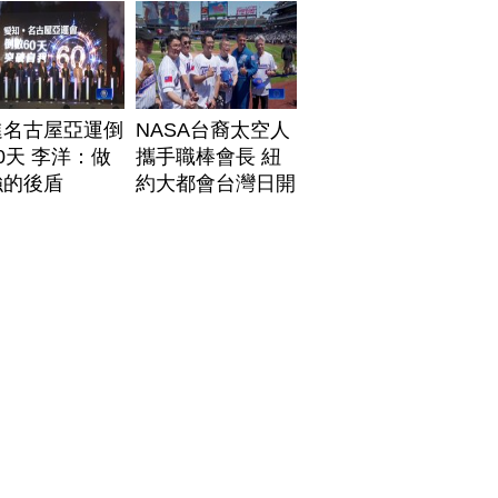
進名古屋亞運倒
NASA台裔太空人
0天 李洋：做
攜手職棒會長 紐
強的後盾
約大都會台灣日開
球