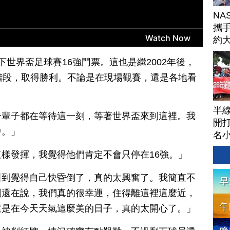
NA
攜手
約
球
世界盃足球賽16強門票。這也是繼2002年後，
階段，取得勝利。不論是在現場觀賽，還是各地看
半
一輩子都在等待這一刻，等著世界盃來到這裡。我
開打
中。」
名
樣發揮，我覺得他們肯定不會只停在16強。」
叫到覺得自己快昏倒了，真的太興奮了。我簡直不
剛還在說，我們真的很幸運，住得離這裡這麼近，
還是在今天天氣這麼美的日子，真的太開心了。」