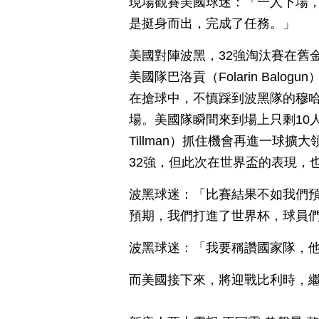
現場觀賽美國球迷：「一人下場
是挺身而出，完成了任務。」
美國對陣波黑，32強淘汰賽在舊
美國隊巴洛貢（Folarin Bal
在搶球中，不慎踩到波黑隊的穆哈雷莫維
場。美國隊瞬間來到場上只剩10人
Tillman）抓住機會再進一球擴
32強，但此次在世界盃的表現，
波黑球迷：「比賽結果不如我們
預期，我們打進了世界杯，球員
波黑球迷：「我要稱讚國家隊，
而美國接下來，將迎戰比利時，繼