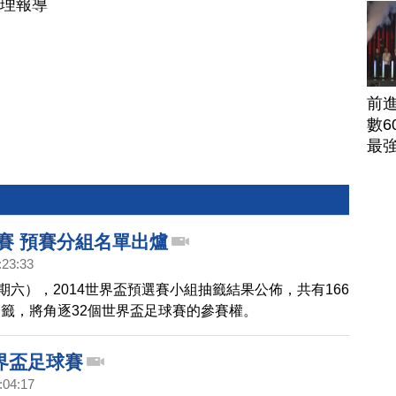
整理報導
前
數6
最
足賽 預賽分組名單出爐
:23:33
星期六），2014世界盃預選賽小組抽籤結果公佈，共有166
籤，將角逐32個世界盃足球賽的參賽權。
界盃足球賽
:04:17