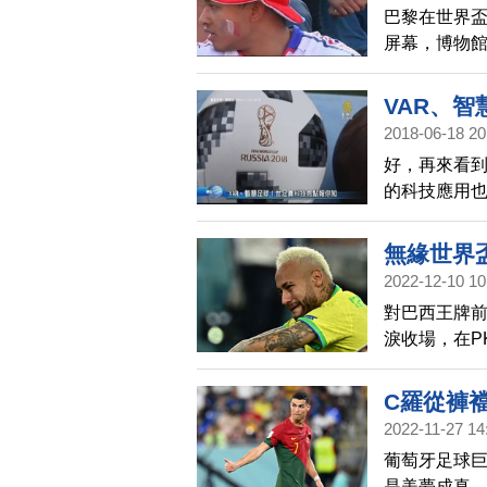
巴黎在世界
屏幕，博物
份喜慶的色
VAR、
2018-06-18 20
好，再來看
的科技應用
帶您一起來
無緣世界
2022-12-10 10
對巴西王牌前
淚收場，在P
暗示自己可
C羅從褲
2022-11-27 14
葡萄牙足球
是美夢成真