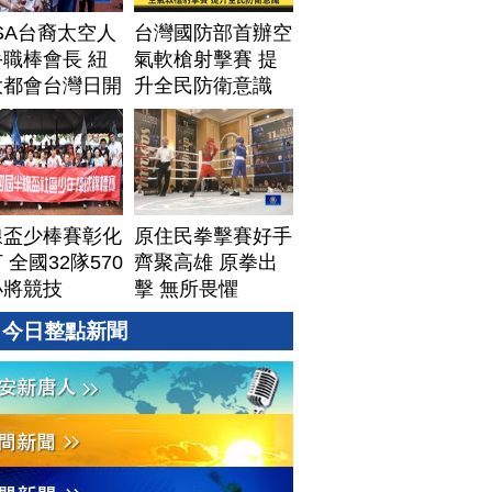
SA台裔太空人
台灣國防部首辦空
職棒會長 紐
氣軟槍射擊賽 提
大都會台灣日開
升全民防衛意識
線盃少棒賽彰化
原住民拳擊賽好手
 全國32隊570
齊聚高雄 原拳出
小將競技
擊 無所畏懼
今日整點新聞