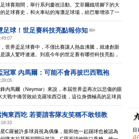
盃足球賽期間，舉行系列慶祝活動。艾菲爾鐵塔腳下的大
館的足球賽史，和火車站的海灘足球場，給巴黎增添了一
彩。下面請看本臺記者來自巴黎的報導。
智慧足球！世足賽科技亮點報你知
:49:07
到，世界盃足球賽中，不僅比賽讓人熱血沸騰，就連創新
也是讓人驚呼連連。到底今年的世足賽有哪些科技亮點，
了解。
盃冠軍 內馬爾：可能不會再披巴西戰袍
:28:05
鋒內馬爾（Neymar）來說，本屆世界盃再次以悲傷的眼
K大戰中痛苦敗給克羅埃西亞後，這位身價極高的足球員
能不會再披上巴西國家隊戰袍。
襠掏東西吃 若要請客隊友笑稱不敢領教
:18:33
目
巨星C羅被許多球員視為偶像，能和他一起踢球也被認為
4
，但隊友拉莫斯卻開玩笑說，C羅若請他吃口香糖，他一