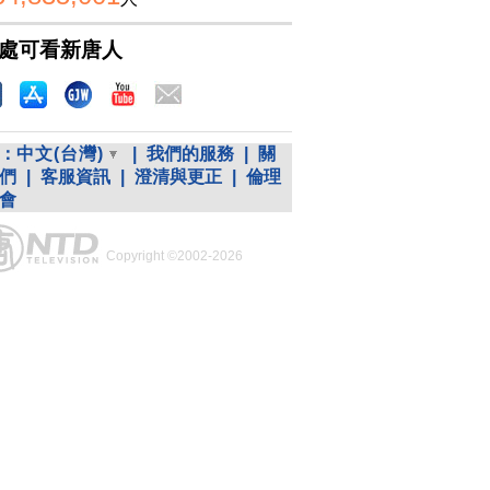
處可看新唐人
：
中文(台灣)
|
我們的服務
|
關
們
|
客服資訊
|
澄清與更正
|
倫理
會
Copyright ©2002-2026