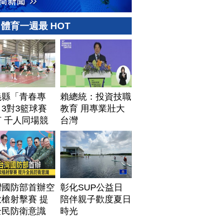
體育一週最 HOT
義縣「青春專
賴總統：投資技職
3對3籃球賽
教育 用專業壯大
 千人同場競
台灣
灣國防部首辦空
彰化SUP公益日
槍射擊賽 提
陪伴親子歡度夏日
全民防衛意識
時光