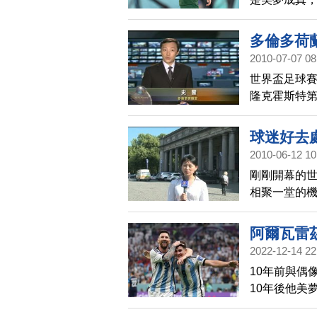
定不會收下
多倫多荷
2010-07-07 08
世界盃足球賽
隆克霍斯特第
興奮度不亞
球迷好去
2010-06-12 10
剛剛開幕的
相聚一堂的
阿爾瓦雷
2022-12-14 22
10年前與偶
10年後他美
賽的冠軍。