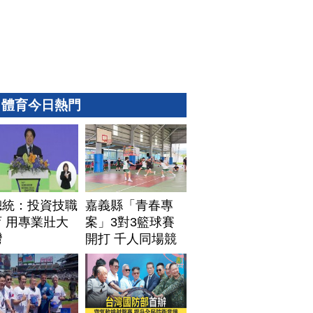
體育今日熱門
總統：投資技職
嘉義縣「青春專
 用專業壯大
案」3對3籃球賽
灣
開打 千人同場競
技