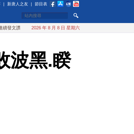
賽
|
新唐人之友
|
節目表
文讚「韌性台灣」
2026 年 8 月 8 日 星期六
搞分化？美情報：普京最快今秋 試探攻擊北
敗波黑.睽