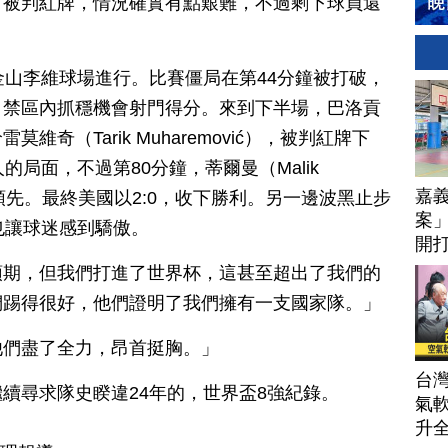
，被判紅牌，情況確實有點艱難，不過剩下球員還
金山李維球場進行。比賽僵局在第44分鐘被打破，
ogun）禁區內抓穩機會射門得分。來到下半場，巴洛貢
奇（Tarik Muharemović），被判紅牌下
的局面，不過第80分鐘，蒂爾曼（Malik
嘉
大領先。最終美國以2:0，收下勝利。另一邊波黑止步
案」
也讓球迷感到驕傲。
開打
技
預期，但我們打進了世界杯，這甚至超出了我們的
們踢得很好，他們證明了我們擁有一支國家隊。」
他們盡了全力，昂首挺胸。」
台
續尋求隊史睽違24年的，世界盃8強紀錄。
氣軟
升