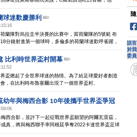
。
隨
蘭球迷歡慶勝利
:15:16
荷蘭隊對烏拉圭半決賽的比賽中，當荷蘭隊的5號範 布
18分鐘射進第一個球時，多倫多的荷蘭球迷歡呼雀躍，
語言
於現場的球迷。
於我
委員
處 比利時世界盃村開幕
:11:52
世界盃燃起了全世界球迷的熱情。為了給足球愛好者創造
機會，在比利時布魯塞爾出現了一個世界盃村。
茲幼年與梅西合影 10年後攜手世界盃爭冠
:58:06
像梅西合影，並許下一起征戰世界盃願望的阿爾瓦雷茲，
夢成真，將與梅西聯手率阿根廷爭奪2022卡達世界盃足球