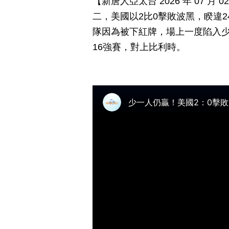
【新唐人亞太台 2026 年 07 
二，美國以2比0擊敗波黑，睽違
隊因為被下紅牌，場上一度陷入
16強賽，對上比利時。