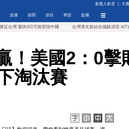
新唐人影音
|
大
直播
新聞
節目
專題
點播
 最快9日可能登陸中國
台灣漢光首結合城鎮演習 AIT連續發
贏！美國2：0擊
贏下淘汰賽