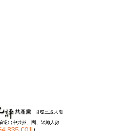
引發三退大潮
前退出中共黨、團、隊總人數
64,835,001
人