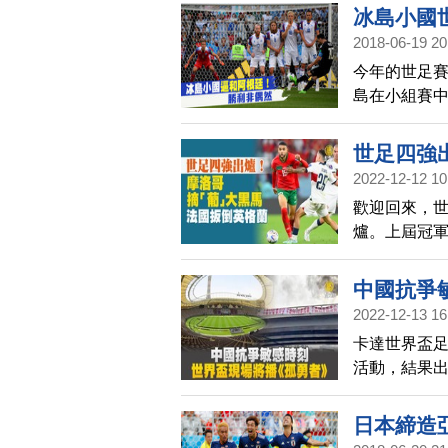
冰島小國
2018-06-19 20
今年的世足
島在小組賽中
北歐小國，
解。
世足四強
2022-12-12 10
蘭
歡迎回來，
爐。上屆冠
一美洲代表
世足四強的
中國抗爭
2022-12-13 16
卡達世界盃足
活動，結果
數最高的前兩
在半決賽（
日本締造
喜愛的足球