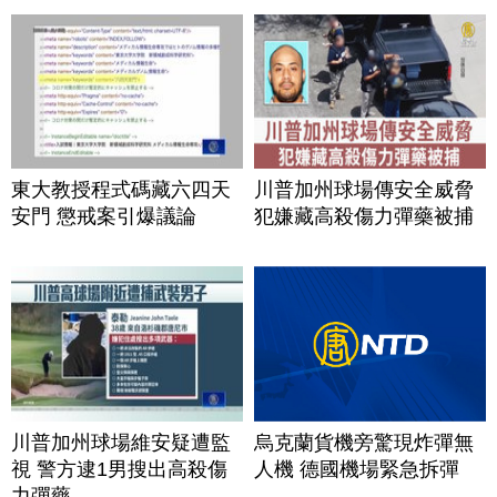
東大教授程式碼藏六四天
川普加州球場傳安全威脅
安門 懲戒案引爆議論
犯嫌藏高殺傷力彈藥被捕
川普加州球場維安疑遭監
烏克蘭貨機旁驚現炸彈無
視 警方逮1男搜出高殺傷
人機 德國機場緊急拆彈
力彈藥