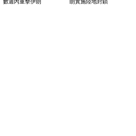
數週內重擊伊朗
朗實施陸地封鎖