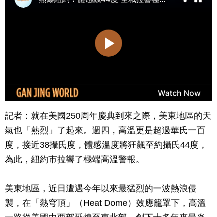
記者：就在美國250周年慶典到來之際，美東地區的天
氣也「熱烈」了起來。週四，高溫更是超過華氏一百
度，接近38攝氏度，體感溫度將狂飆至約攝氏44度，
為此，紐約市拉響了極端高溫警報。
美東地區，近日遭遇今年以來最猛烈的一波熱浪侵
襲，在「熱穹頂」（Heat Dome）效應籠罩下，高溫