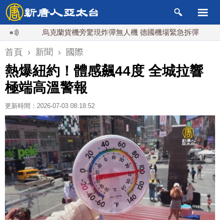
航
烏克蘭貨機旁驚現炸彈無人機 德國機場緊急拆彈
白海
首頁
›
新聞
›
國際
熱爆紐約！體感飆44度 全城拉響
極端高溫警報
更新時間：2026-07-03 08:18:52