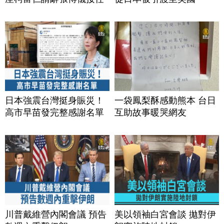
日本強震台灣挺身賑災！
一袋鳳梨酥感動熊本 台日
高市早苗發完整感謝名單
互助故事暖哭網友
川普戴維營內閣會議 預告
美以領袖白宮會談 拋對伊