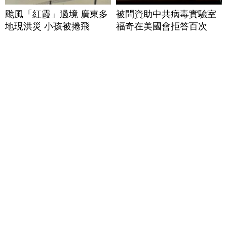
颱風「紅霞」過境 廣東多
被問資助中共病毒實驗室
地現洪災 小孩被捲飛
福奇在美國會拒答百次