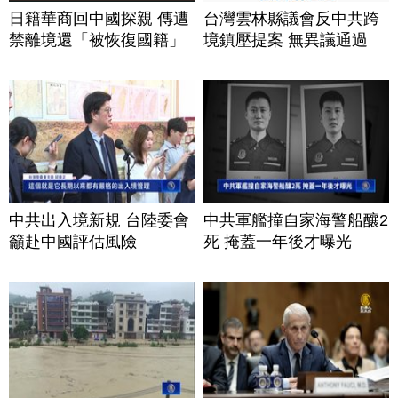
日籍華商回中國探親 傳遭
台灣雲林縣議會反中共跨
禁離境還「被恢復國籍」
境鎮壓提案 無異議通過
中共出入境新規 台陸委會
中共軍艦撞自家海警船釀2
籲赴中國評估風險
死 掩蓋一年後才曝光