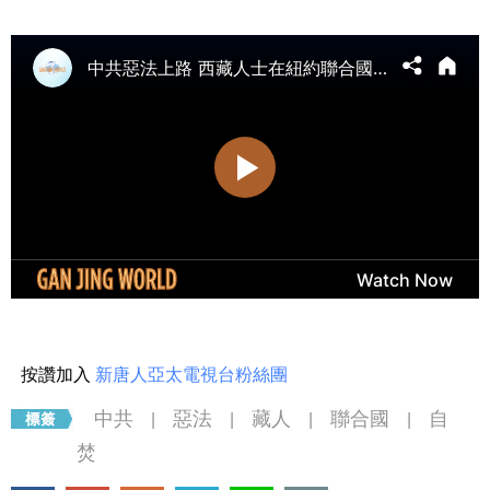
按讚加入
新唐人亞太電視台粉絲團
中共
惡法
藏人
聯合國
自
|
|
|
|
焚