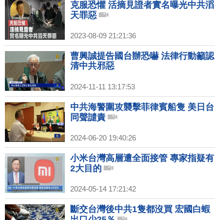
克服恐懼 活摘見證者實名曝光中共滔
天罪惡
2023-08-09 21:21:36
曹興誠提告國台辦恐嚇 法律行動籲認
清中共邪惡
2024-11-11 13:17:53
中共海警圍攻襲擊菲律賓船隻 美日台
同聲譴責
2024-06-20 19:40:26
小米台灣高層遭全面接管 專家指疑有
2大目的
2024-05-14 17:21:42
斷交台灣後中共1隻都沒買 宏國白蝦
出口少25％