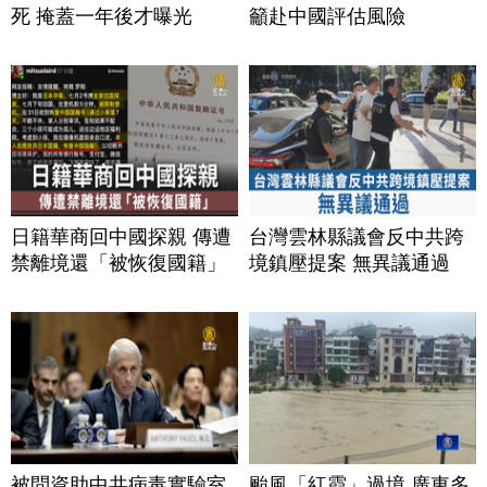
死 掩蓋一年後才曝光
籲赴中國評估風險
日籍華商回中國探親 傳遭
台灣雲林縣議會反中共跨
禁離境還「被恢復國籍」
境鎮壓提案 無異議通過
被問資助中共病毒實驗室
颱風「紅霞」過境 廣東多