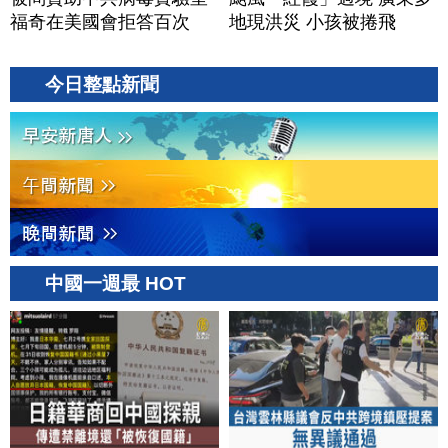
福奇在美國會拒答百次
地現洪災 小孩被捲飛
今日整點新聞
中國一週最 HOT