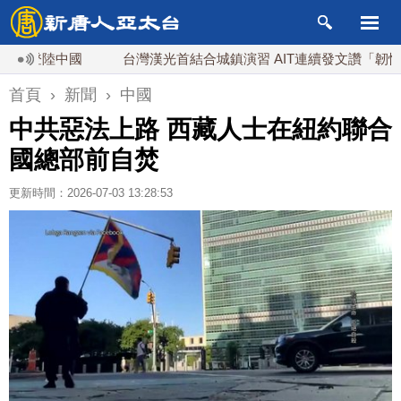
登陸中國
台灣漢光首結合城鎮演習 AIT連續發文讚「韌性台灣
首頁
›
新聞
›
中國
中共惡法上路 西藏人士在紐約聯合
國總部前自焚
更新時間：2026-07-03 13:28:53