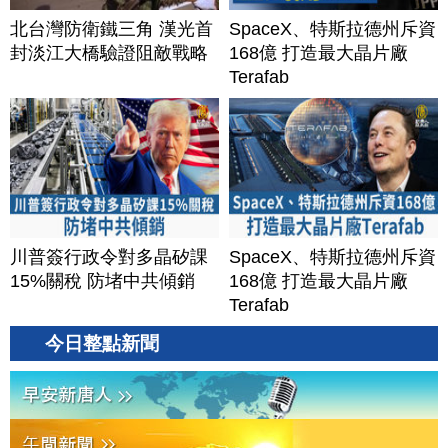
北台灣防衛鐵三角 漢光首
SpaceX、特斯拉德州斥資
封淡江大橋驗證阻敵戰略
168億 打造最大晶片廠
Terafab
川普簽行政令對多晶矽課
SpaceX、特斯拉德州斥資
15%關稅 防堵中共傾銷
168億 打造最大晶片廠
Terafab
今日整點新聞