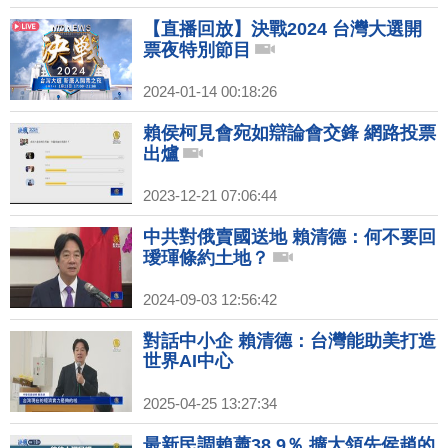
【直播回放】決戰2024 台灣大選開
票夜特別節目
2024-01-14 00:18:26
賴侯柯見會宛如辯論會交鋒 網路投票
出爐
2023-12-21 07:06:44
中共對俄賣國送地 賴清德：何不要回
璦琿條約土地？
2024-09-03 12:56:42
對話中小企 賴清德：台灣能助美打造
世界AI中心
2025-04-25 13:27:34
最新民調賴蕭38.9％ 擴大領先侯趙的