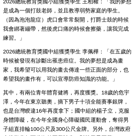
2026總統教育獎國小組獲獎學生 王柏權：「我的夢想
是成為一個打鼓老師，並且教導弱勢家庭的學生。
（因為泡泡龍症）虎口會常常裂開，打爵士鼓的時候
我會綁著繃帶，然後虎口痛的時候會擦藥，讓我完成
練習。」
2026總統教育獎國中組獲獎學生 李佩樺：「在五歲的
時候被發現有診斷出罹患癌症。我的夢想是成為畫
家，我希望可以用我的畫去傳達一些正面的部分，也
希望我的畫作有，可以宣導防癌知識的功能。」
其中，有兩位青年體育健將，再度獲獎。18歲的危宇
澤，今年在東京聽奧，摘下男子十項全能賽事銀牌，
也是台灣睽違16年再度拿下；國中組的楊子立，克服
身體障礙，在今年全國身心障礙國民運動會，奪得男
子組直排輪100公尺及300公尺金牌。另外，台灣政府