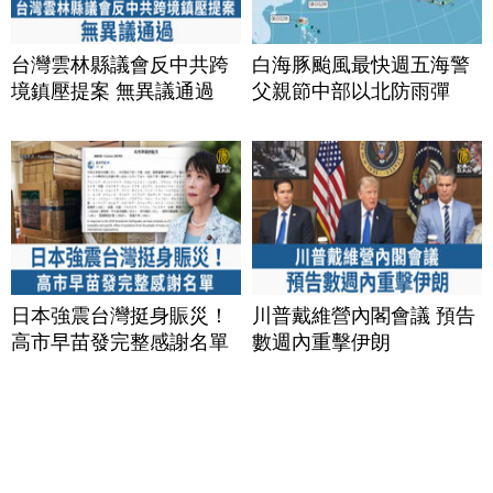
台灣雲林縣議會反中共跨
白海豚颱風最快週五海警
境鎮壓提案 無異議通過
父親節中部以北防雨彈
日本強震台灣挺身賑災！
川普戴維營內閣會議 預告
高市早苗發完整感謝名單
數週內重擊伊朗