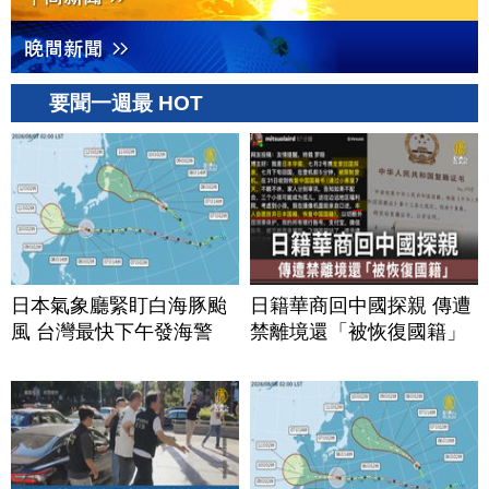
要聞一週最 HOT
日本氣象廳緊盯白海豚颱
日籍華商回中國探親 傳遭
風 台灣最快下午發海警
禁離境還「被恢復國籍」