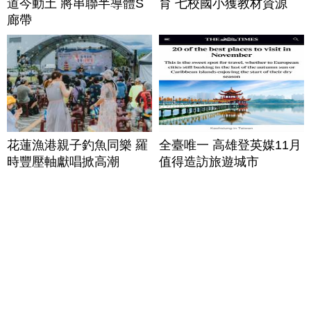
道今動土 將串聯半導體S
育 七校國小獲教材資源
廊帶
花蓮漁港親子釣魚同樂 羅
全臺唯一 高雄登英媒11月
時豐壓軸獻唱掀高潮
值得造訪旅遊城市