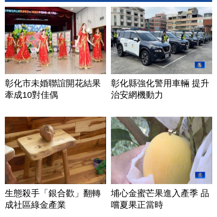
彰化市未婚聯誼開花結果
彰化縣強化警用車輛 提升
牽成10對佳偶
治安網機動力
生態殺手「銀合歡」翻轉
埔心金蜜芒果進入產季 品
成社區綠金產業
嚐夏果正當時