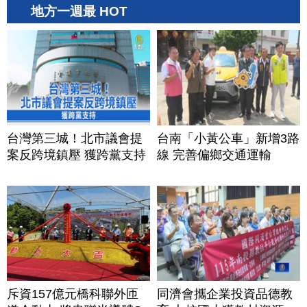
地方一週最 HOT
台灣第三城！北市議會提
台南「小黃公車」新增3路
案反跨境鎮壓 獲跨黨支持
線 完善偏鄉交通運輸
斥資157億元橋科聯外匝
同濟會攜企業投資品德教