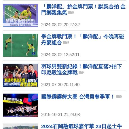
「麟洋配」拚金牌門票！默契合拍 金
門鄉親集氣
2024-08-02 20:27:32
爭金牌戰門票！「麟洋配」今晚再碰
丹麥組合
2024-08-02 12:52:11
羽球男雙新紀錄！麟洋配直落2拍下
印尼殺進金牌戰
2021-07-30 20:11:40
國際霹靂舞大賽 台灣勇奪季軍！
2015-10-31 21:24:08
2024石岡熱氣球嘉年華 23日起土牛