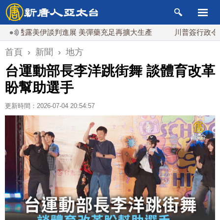
透露美伊談判進展 美彈藥充足再擴大生產
川普簽行政令對多晶矽
首頁
›
新聞
›
地方
台運動部長李洋跳街舞 談體育改革
盼幫助選手
更新時間：2026-07-04 20:54:57