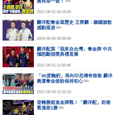
奧再添一金！
2021-08-01 00:15:00
麟洋配奪金寫歷史 王齊麟：聽國旗歌
感動落淚
2024-08-05 08:36:40
麟洋配寫「我來自台灣」奪金牌 中共
惱怒斷頒獎典禮直播
2021-08-01 11:50:46
「90度鞠躬」再向印尼傳奇致敬 麟洋
奧運奪金後盼保持初心
2021-08-09 21:02:16
逆轉勝挺進金牌戰！「麟洋配」距衛
冕僅差1勝