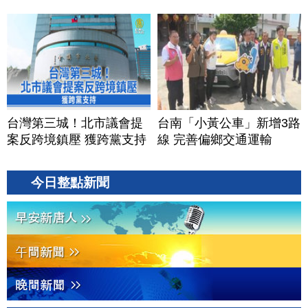
台灣第三城！北市議會提
台南「小黃公車」新增3路
案反跨境鎮壓 獲跨黨支持
線 完善偏鄉交通運輸
今日整點新聞