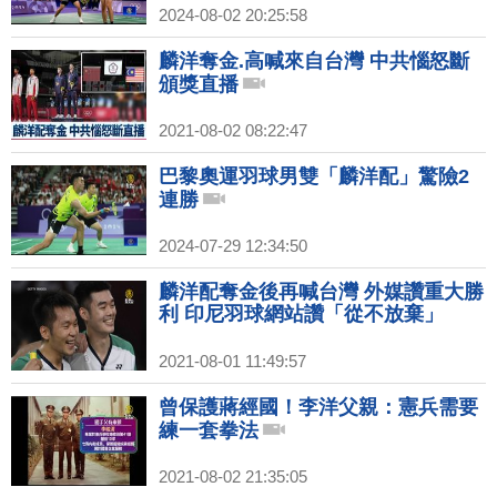
2024-08-02 20:25:58
麟洋奪金.高喊來自台灣 中共惱怒斷
頒獎直播
2021-08-02 08:22:47
巴黎奧運羽球男雙「麟洋配」驚險2
連勝
2024-07-29 12:34:50
麟洋配奪金後再喊台灣 外媒讚重大勝
利 印尼羽球網站讚「從不放棄」
2021-08-01 11:49:57
曾保護蔣經國！李洋父親：憲兵需要
練一套拳法
2021-08-02 21:35:05