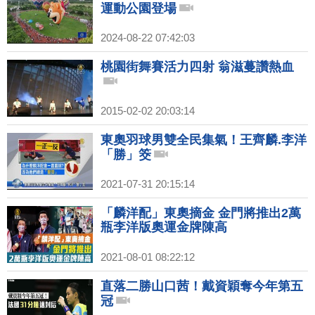
運動公園登場
2024-08-22 07:42:03
桃園街舞賽活力四射 翁滋蔓讚熱血
2015-02-02 20:03:14
東奧羽球男雙全民集氣！王齊麟.李洋
「勝」筊
2021-07-31 20:15:14
「麟洋配」東奧摘金 金門將推出2萬
瓶李洋版奧運金牌陳高
2021-08-01 08:22:12
直落二勝山口茜！戴資穎奪今年第五
冠