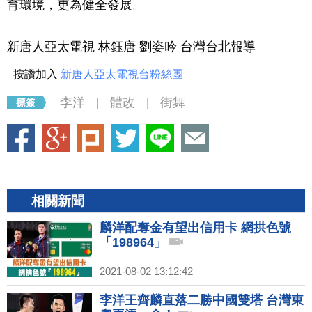
育環境，更為健全發展。
新唐人亞太電視 林鈺唐 劉姿吟 台灣台北報導
按讚加入
新唐人亞太電視台粉絲團
李洋
體改
街舞
|
|
相關新聞
麟洋配奪金有望出信用卡 網拱色號
「198964」
2021-08-02 13:12:42
李洋王齊麟直落二勝中國雙塔 台灣東