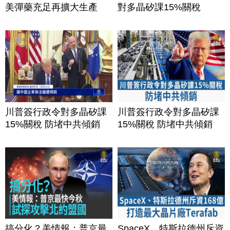
美彈藥充足再擴大生產
對多晶矽課15%關稅
川普簽行政令對多晶矽課
川普簽行政令對多晶矽課
15%關稅 防堵中共傾銷
15%關稅 防堵中共傾銷
搞分化？美情報：普京最
SpaceX、特斯拉德州斥資