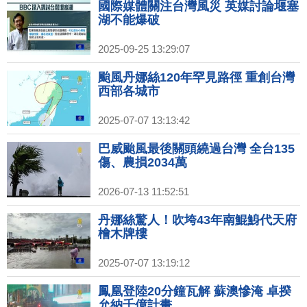
國際媒體關注台灣風災 英媒討論堰塞
湖不能爆破
2025-09-25 13:29:07
颱風丹娜絲120年罕見路徑 重創台灣
西部各城市
2025-07-07 13:13:42
巴威颱風最後關頭繞過台灣 全台135
傷、農損2034萬
2026-07-13 11:52:51
丹娜絲驚人！吹垮43年南鯤鯓代天府
檜木牌樓
2025-07-07 13:19:12
鳳凰登陸20分鐘瓦解 蘇澳慘淹 卓揆
允納千億計畫