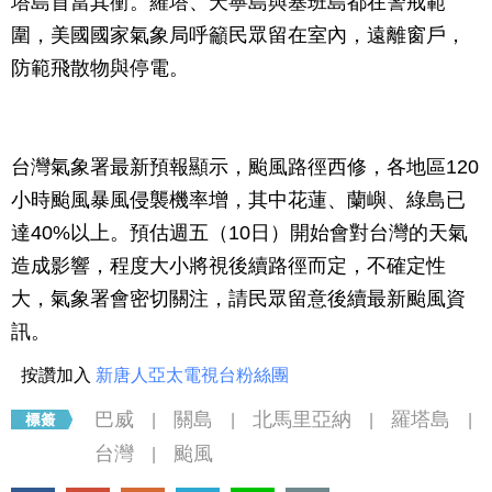
塔島首當其衝。羅塔、天寧島與塞班島都在警戒範
圍，美國國家氣象局呼籲民眾留在室內，遠離窗戶，
防範飛散物與停電。
台灣氣象署最新預報顯示，颱風路徑西修，各地區120
小時颱風暴風侵襲機率增，其中花蓮、蘭嶼、綠島已
達40%以上。預估週五（10日）開始會對台灣的天氣
造成影響，程度大小將視後續路徑而定，不確定性
大，氣象署會密切關注，請民眾留意後續最新颱風資
訊。
按讚加入
新唐人亞太電視台粉絲團
巴威
關島
北馬里亞納
羅塔島
|
|
|
|
台灣
颱風
|