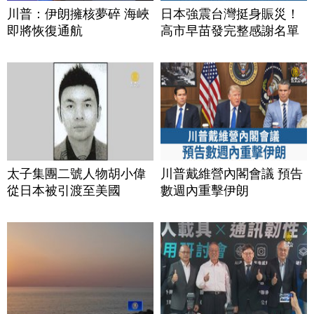
川普：伊朗擁核夢碎 海峽
日本強震台灣挺身賑災！
即將恢復通航
高市早苗發完整感謝名單
太子集團二號人物胡小偉
川普戴維營內閣會議 預告
從日本被引渡至美國
數週內重擊伊朗