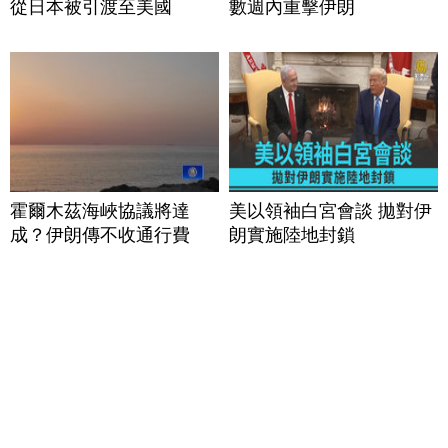
從日本被引渡至美國
數週內重擊伊朗
霍爾木茲海峽協議將達
美以領袖白宮會談 拋對伊
成？伊朗傳不收通行費
朗實施陸地封鎖