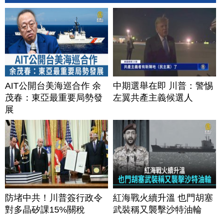
AIT公開台美海巡合作 余
中期選舉在即 川普：警惕
茂春：東亞最重要局勢發
左翼共產主義候選人
展
防堵中共！川普簽行政令
紅海戰火續升溫 也門胡塞
對多晶矽課15%關稅
武裝稱又襲擊沙特油輪