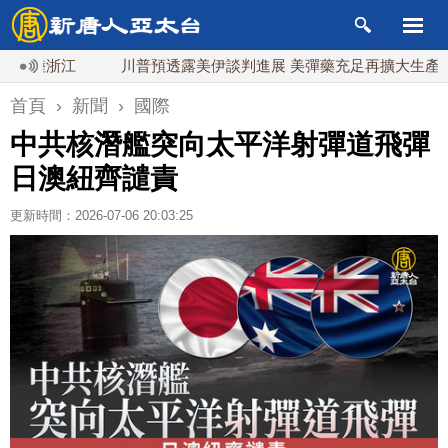
陸浙江
川普預透露美伊談判進展 美彈藥充足再擴大生產
首頁
›
新聞
›
國際
中共核潛艦突向太平洋射彈道飛彈
日澳紐齊譴責
更新時間：2026-07-06 20:03:25