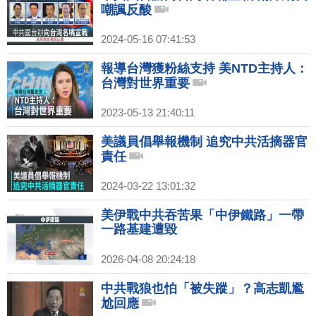
嘲諷反酸
2024-05-16 07:41:53
報導台灣獲粉絲支持 美NTD主持人：
台灣對世界重要
2023-05-13 21:40:11
美議員倡舉報機制 追究中共活摘器官
責任
2024-03-22 13:01:32
美伊戰中共吞苦果「中伊鐵路」一帶
一路基建遭毀
2026-04-08 20:24:18
中共戰狼也怕「被失蹤」？高志凱尷
尬回應