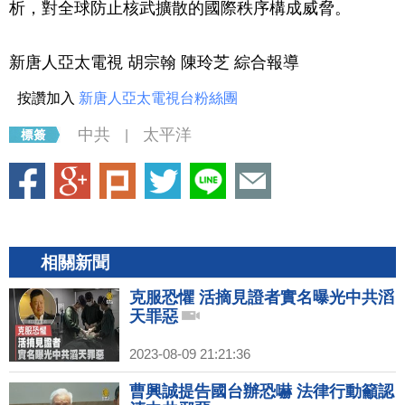
析，對全球防止核武擴散的國際秩序構成威脅。
新唐人亞太電視 胡宗翰 陳玲芝 綜合報導
按讚加入
新唐人亞太電視台粉絲團
中共
太平洋
|
相關新聞
克服恐懼 活摘見證者實名曝光中共滔
天罪惡
2023-08-09 21:21:36
曹興誠提告國台辦恐嚇 法律行動籲認