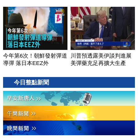
今年第6次！朝鮮發射彈道
川普預透露美伊談判進展
導彈 落日本EEZ外
美彈藥充足再擴大生產
今日整點新聞