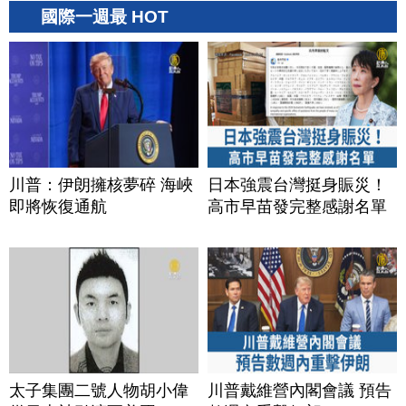
國際一週最 HOT
川普：伊朗擁核夢碎 海峽
日本強震台灣挺身賑災！
即將恢復通航
高市早苗發完整感謝名單
太子集團二號人物胡小偉
川普戴維營內閣會議 預告