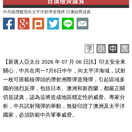
中共核潛艦突向太平洋射彈道飛彈 日澳紐齊譴責
【新唐人亞太台 2026 年 07 月 06 日訊】印太安全來
關心，中共在周一7月6日中午，向太平洋海域，試射
一枚可搭載核彈頭的潛射洲際彈道飛彈，引起區域多
國的強烈反彈，包括日本、澳洲和新西蘭，都嚴正關
切並譴責，認為這將造成地區穩定性的威脅。專家分
析，中共試射飛彈的舉動，無疑印證了澳洲及太平洋
國家，必須防範中共軍事威脅。