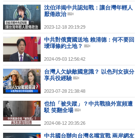
沈伯洋揭中共認知戰：讓台灣年輕人
厭倦政治
2023-12-18 20:19:29
中共對俄賣國送地 賴清德：何不要回
璦琿條約土地？
2024-09-03 12:56:42
台灣人欠缺敵國意識？ 以色列女孩分
享兵役經驗
2023-07-28 21:38:48
也怕「被失蹤」？中共戰狼外宣頻遭
駁 笑翻全場
2024-08-12 20:35:26
中共國台辦向台灣名嘴宣戰 兩岸網友