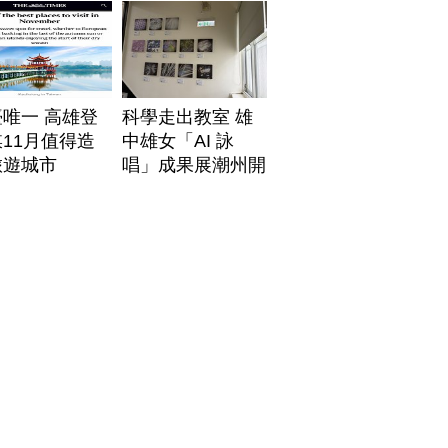
唯一 高雄登
科學走出教室 雄
11月值得造
中雄女「AI 詠
旅遊城市
唱」成果展潮州開
展