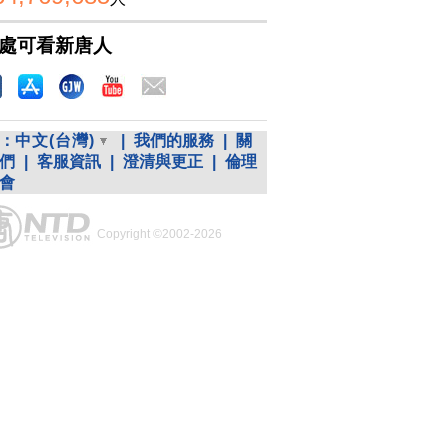
處可看新唐人
：
中文(台灣)
|
我們的服務
|
關
們
|
客服資訊
|
澄清與更正
|
倫理
會
Copyright ©2002-2026