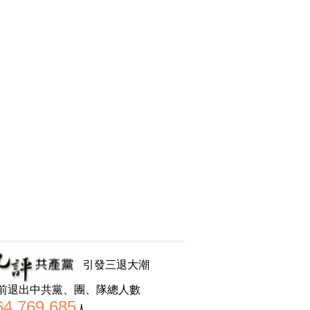
引發三退大潮
前退出中共黨、團、隊總人數
64,769,685
人