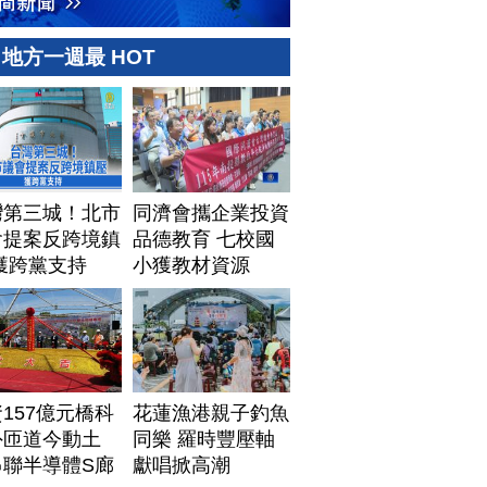
地方一週最 HOT
灣第三城！北市
同濟會攜企業投資
會提案反跨境鎮
品德教育 七校國
獲跨黨支持
小獲教材資源
157億元橋科
花蓮漁港親子釣魚
外匝道今動土
同樂 羅時豐壓軸
串聯半導體S廊
獻唱掀高潮