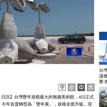
台
議
壓 
月 07 日訊】台灣歷年規模最大的無牆美術館，4日正式
」，今年首度轉型為「雙年展」，規格全面升級。現