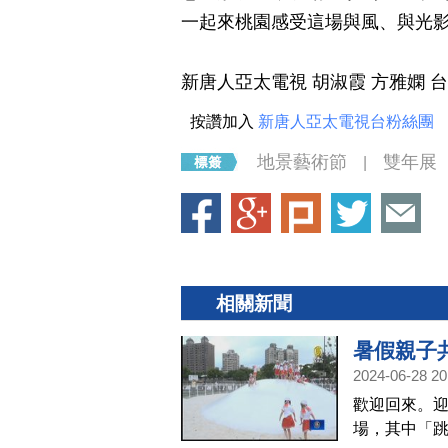
一起來桃園感受這場與風、與光
新唐人亞太電視 胡淑霞 方雅嫻 
按讚加入
新唐人亞太電視台粉絲團
地景藝術節
雙年展
|
相關新聞
暑假親子
2024-06-28 20
歡迎回來。
場，其中「跳