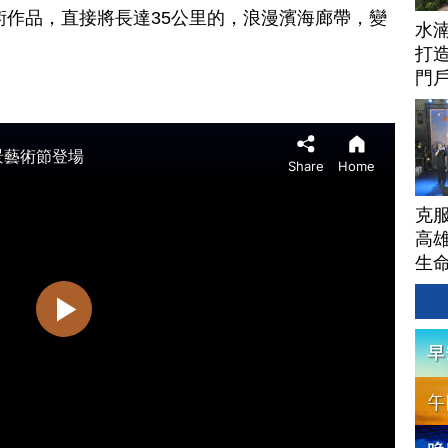
藝術作品，直接將長達35公里的，浪漫濱海廊帶，變
水
打
門
克
高
生