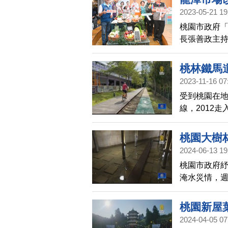
2023-05-21 19
桃園市政府「
長張善政主
後的市場逛
桃林鐵馬道
2023-11-16 07
受到桃園在
線，2012
張善政視察桃
計明年下半
桃園大樹
2024-06-13 19
桃園市政府
淹水災情，週
颱風季前啟
桃園新屋
2024-04-05 07