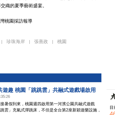
影交織的夏季藝術盛宴。
台灣桃園採訪報導
珍珠海岸
張善政
桃園
|
|
|
共遊趣 桃園「跳跳雲」共融式遊戲場啟用
:35:26
迎接暑假到來，桃園週四啟用第一河濱公園共融式遊戲
目
跳雲」充氣式彈跳床，不但是全台第2座新穎遊樂設施，
4