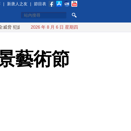
賽
|
新唐人之友
|
節目表
犯嫌藏高殺傷力彈藥被捕
2026 年 8 月 6 日 星期四
台灣破獲17家中企非法挖角 驚見美軍
地景藝術節