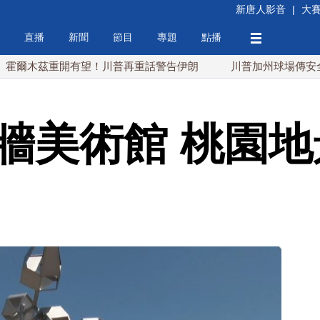
新唐人影音
|
大
直播
新聞
節目
專題
點播
茲重開有望！川普再重話警告伊朗
川普加州球場傳安全威脅 
無牆美術館 桃園