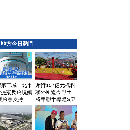
地方今日熱門
灣第三城！北市
斥資157億元橋科
會提案反跨境鎮
聯外匝道今動土
獲跨黨支持
將串聯半導體S廊
帶