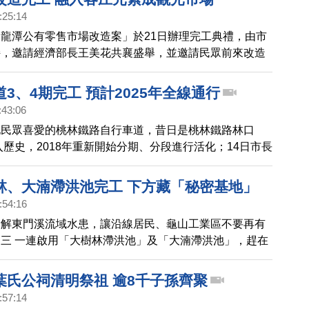
:25:14
龍潭公有零售市場改造案」於21日辦理完工典禮，由市
持，邀請經濟部長王美花共襄盛舉，並邀請民眾前來改造
逛。
3、4期完工 預計2025年全線通行
:43:06
地民眾喜愛的桃林鐵路自行車道，昔日是桃林鐵路林口
走入歷史，2018年重新開始分期、分段進行活化；14日市長
林鐵馬道第3、4期完工成果，表示桃林2.0優化工程，預
年改善完成。
林、大湳滯洪池完工 下方藏「秘密基地」
:54:16
紓解東門溪流域水患，讓沿線居民、龜山工業區不要再有
三 一連啟用「大樹林滯洪池」及「大湳滯洪池」，趕在
用，期盼大雨到來時，可以提升安全性。
葉氏公祠清明祭祖 逾8千子孫齊聚
:57:14