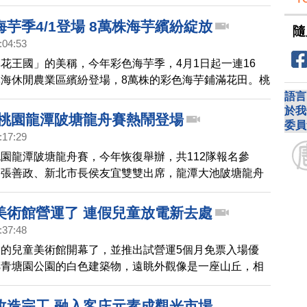
用，連大人都能玩，邀請民眾週末假日，帶小孩到公園盡
芋季4/1登場 8萬株海芋繽紛綻放
隨
:04:53
花王國」的美稱，今年彩色海芋季，4月1日起一連16
海休閒農業區繽紛登場，8萬株的彩色海芋鋪滿花田。桃
政和樂天女孩林襄，共同主持歷來最大的彩色海芋季開幕
語言
於我
 桃園龍潭陂塘龍舟賽熱鬧登場
委員
:17:29
園龍潭陂塘龍舟賽，今年恢復舉辦，共112隊報名參
長張善政、新北市長侯友宜雙雙出席，龍潭大池陂塘龍舟
百年歷史。
美術館營運了 連假兒童放電新去處
:37:48
的兒童美術館開幕了，並推出試營運5個月免票入場優
鄰青塘園公園的白色建築物，遠眺外觀像是一座山丘，相
為不分年齡層都熱愛的新地標。
改造完工 融入客庄元素成觀光市場