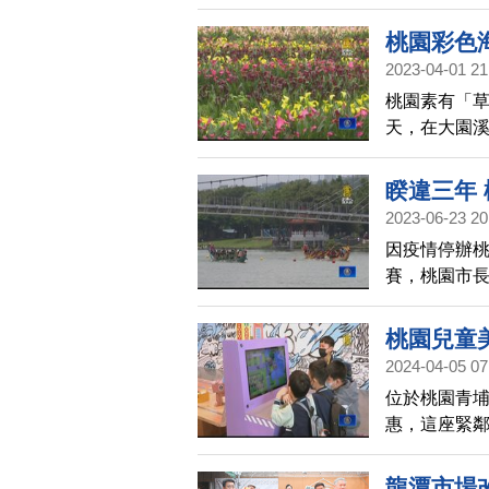
而且免費使
情放電。
桃園彩色海
2023-04-01 21
桃園素有「草
天，在大園溪
園市長張善
活動。
睽違三年
2023-06-23 20
因疫情停辦桃
賽，桃園市
賽至今已有
桃園兒童
2024-04-05 07
位於桃園青埔
惠，這座緊
信未來會成
龍潭市場