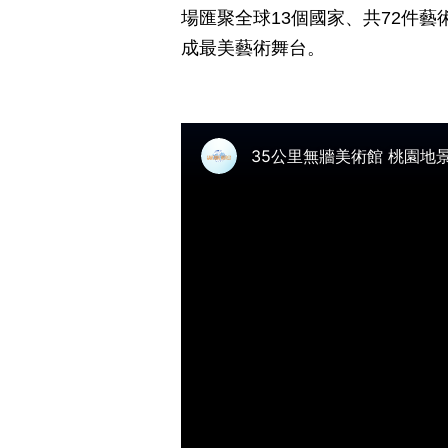
場匯聚全球13個國家、共72件
成最美藝術舞台。