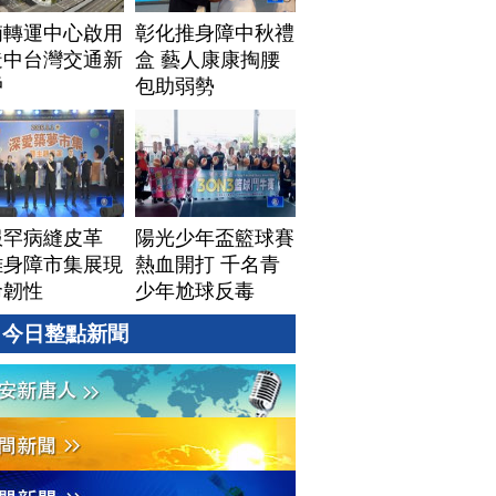
湳轉運中心啟用
彰化推身障中秋禮
造中台灣交通新
盒 藝人康康掏腰
戶
包助弱勢
服罕病縫皮革
陽光少年盃籃球賽
雄身障市集展現
熱血開打 千名青
命韌性
少年尬球反毒
今日整點新聞