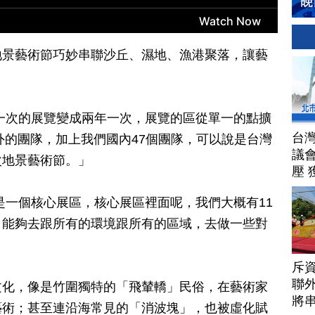
地景藝術節巧妙串聯沙丘、濕地、漁港聚落，讓藝
一次的展覽變成兩年一次，展覽的區從單一的點擴
台
國外的團隊，加上我們國內47個團隊，可以說是台灣
議
次地景藝術節。」
壓 
是一個核心展區，核心展區裡面呢，我們大概有11
，能夠去跟所有的環境跟所有的區域，去做一些對
斥資
聯
文化，像是竹圍獨特的「飛輦轎」民俗，在藝術家
將
藝術；甚至連沿海常見的「消波塊」，也被虛化賦