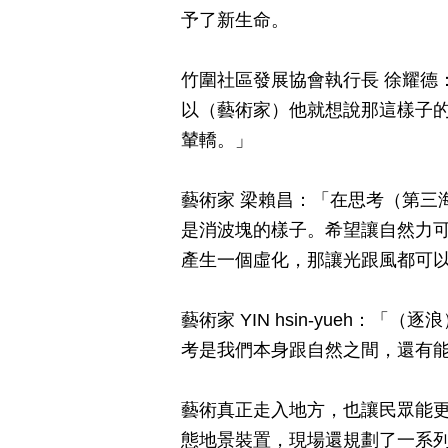
予了新生命。
竹圍社區發展協會執行長 徐耀德
以（藝術家）他就想說那這樣子
輦轎。」
藝術家 梁賴昌：「在思考（第三
是消波塊的樣子。希望讓自然力
產生一個虛化，那讓光跟風都可
藝術家 YIN hsin-yueh
考是我們本身跟自然之間，還有
藝術真正走入地方，也讓民眾能
態地景裝置，現場還規劃了一系