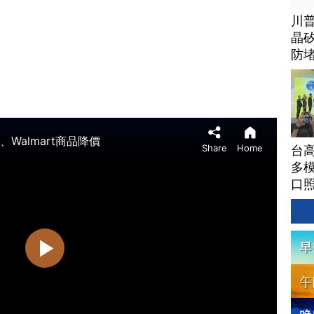
川
晶矽
防
台高
多模
口