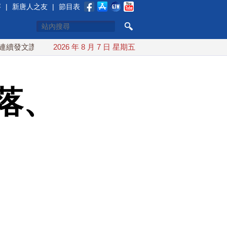
賽
|
新唐人之友
|
節目表
文讚「韌性台灣」
2026 年 8 月 7 日 星期五
搞分化？美情報：普京最快今秋 試探攻擊北約
落、