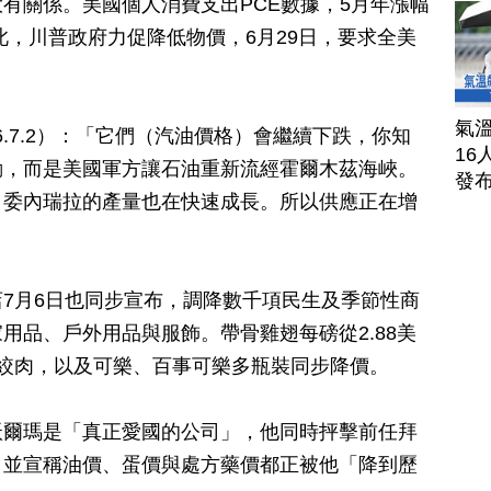
有關係。美國個人消費支出PCE數據，5月年漲幅
此，川普政府力促降低物價，6月29日，要求全美
氣溫
（2026.7.2）：「它們（汽油價格）會繼續下跌，你知
16
動，而是美國軍方讓石油重新流經霍爾木茲海峽。
發
。委內瑞拉的產量也在快速成長。所以供應正在增
7月6日也同步宣布，調降數千項民生及季節性商
用品、戶外用品與服飾。帶骨雞翅每磅從2.88美
絞肉，以及可樂、百事可樂多瓶裝同步降價。
沃爾瑪是「真正愛國的公司」，他同時抨擊前任拜
，並宣稱油價、蛋價與處方藥價都正被他「降到歷