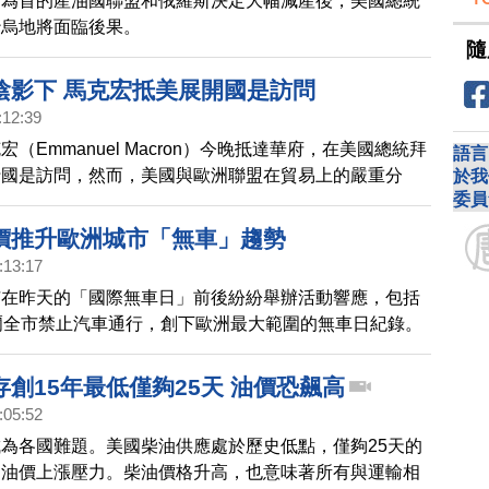
伯為首的產油國聯盟和俄羅斯決定大幅減產後，美國總統
沙烏地將面臨後果。
隨
陰影下 馬克宏抵美展開國是訪問
:12:39
（Emmanuel Macron）今晚抵達華府，在美國總統拜
語言
行國是訪問，然而，美國與歐洲聯盟在貿易上的嚴重分
於我
委員
盛大的排場和儀式蒙上一層陰影。
價推升歐洲城市「無車」趨勢
:13:17
市在昨天的「國際無車日」前後紛紛舉辦活動響應，包括
爾全市禁止汽車通行，創下歐洲最大範圍的無車日紀錄。
疫情封城體驗加上高油價，愈來愈多歐洲人想讓無車日常
創15年最低僅夠25天 油價恐飆高
:05:52
為各國難題。美國柴油供應處於歷史低點，僅夠25天的
加油價上漲壓力。柴油價格升高，也意味著所有與運輸相