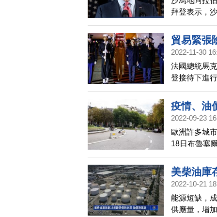
沙烏地阿拉
拜登表示，
貿易緊張
2022-11-30 16
法國總統馬克宏
登接待下進
歧，讓白宮
疫情、油
2022-09-23 16
歐洲許多城
18日布魯塞
調查指出，
態化。
美柴油庫存
2022-10-21 18
能源短缺，成
供應量，增