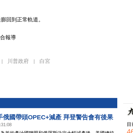
通膨回到正常軌道。
綜合報導
川普政府
白宮
|
|
手俄國帶頭OPEC+減產 拜登警告會有後果
目
:31:08
4