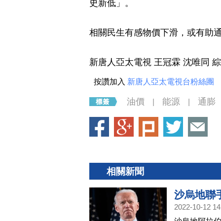
史新低」。
相關民生有感物價下滑，或有助
新唐人亞太電視 王冠霖 沈唯同 
按讚加入
新唐人亞太電視台粉絲團
油價
能源
通膨
|
|
相關新聞
沙烏地聯
2022-10-12 14