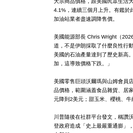
大宗商品價格，跟美國民眾生活大
4.1%，連續三個月上升。有鑑於
加油站業者盡速調降售價。
美國能源部長 Chris Wright
道，不是伊朗採取了什麼良性行
美國的石油產量達到了歷史新高
加，這導致價格下跌。」
美國零售巨頭沃爾瑪與山姆會員店
品價格，範圍涵蓋食品雜貨、居家
元降到2美元；甜玉米、櫻桃、牛
川普隨後在社群平台發文，稱讚
登政府造成「史上最嚴重通膨」