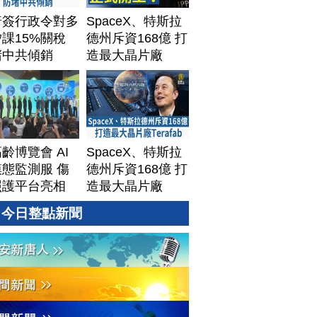
普簽行政令對多
SpaceX、特斯拉
課15%關稅
德州斥資168億 打
堵中共傾銷
造最大晶片廠
Terafab
齡博覽會 AI
SpaceX、特斯拉
態監測服 傷
德州斥資168億 打
照護平台亮相
造最大晶片廠
Terafab
今日整點新聞