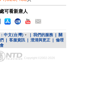
處可看新唐人
：
中文(台灣)
|
我們的服務
|
關
們
|
客服資訊
|
澄清與更正
|
倫理
會
Copyright ©2002-2026