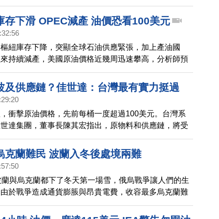
本，都將提高。
存下滑 OPEC減產 油價恐看100美元
:32:56
油樞紐庫存下降，突顯全球石油供應緊張，加上產油國
以來持續減產，美國原油價格近幾周迅速攀高，分析師預
油價格可能上看每桶100美元，恐怕加劇全球通膨壓
波及供應鏈？佳世達：台灣最有實力挺過
:29:20
，衝擊原油價格，先前每桶一度超過100美元。台灣系
佳世達集團，董事長陳其宏指出，原物料和供應鏈，將受
貨膨脹也將水漲船高。
烏克蘭難民 波蘭入冬後處境兩難
:57:50
波蘭與烏克蘭都下了冬天第一場雪，俄烏戰爭讓人們的生
。由於戰爭造成通貨膨脹與昂貴電費，收容最多烏克蘭難
冬後陷入兩難處境。