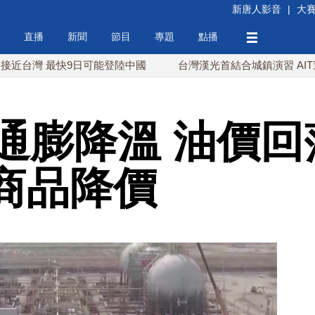
新唐人影音
|
大
直播
新聞
節目
專題
點播
 最快9日可能登陸中國
台灣漢光首結合城鎮演習 AIT連續發
通膨降溫 油價回
rt商品降價