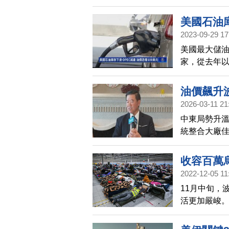
關的行業成
美國石油庫
2023-09-29 17
美國最大儲
家，從去年
期，第四季原
力。
油價飆升
2026-03-11 21
中東局勢升溫
統整合大廠
到影響，通
收容百萬
2022-12-05 11
11月中旬，
活更加嚴峻
民的波蘭入