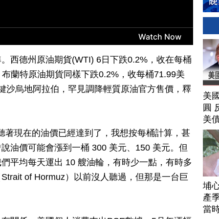
德州原油期貨(WTI) 6日下跌0.2%，收在每桶
；布蘭特原油期貨同樣下跌0.2%，收每桶71.99美
鍵沙烏地阿拉伯，罕見調降輕質原油官方售價，釋
美
圓 
美
： 「聽著現在的油價已經達到了，我想按每桶計算，甚
油價可能會漲到一桶 300 美元、150 美元。但
們平均每天運出 10 艘油輪，有時少一點，有時多
ait of Hormuz）以前沒人聽過，但那是一台巨
埔
產季
當