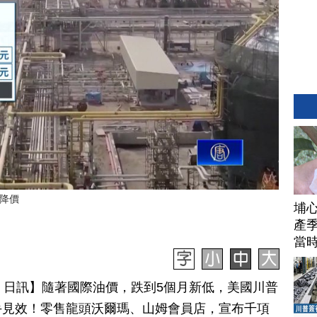
品降價
埔
產季
當
月 07 日訊】隨著國際油價，跌到5個月新低，美國川普
手見效！零售龍頭沃爾瑪、山姆會員店，宣布千項