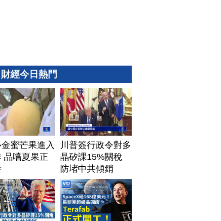
財經今日熱門
心金蜜芒果進入
川普簽行政令對多
 品嚐夏果正
晶矽課15%關稅
時
防堵中共傾銷