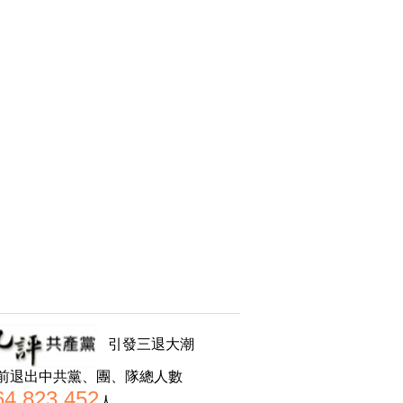
引發三退大潮
前退出中共黨、團、隊總人數
64,823,452
人