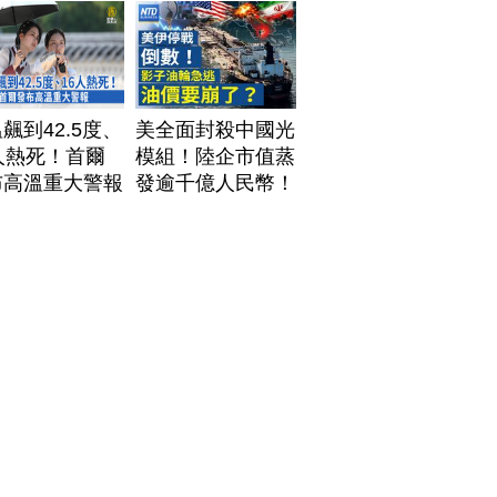
飆到42.5度、
美全面封殺中國光
人熱死！首爾
模組！陸企市值蒸
布高溫重大警報
發逾千億人民幣！
AI資料中心供應鏈
洗牌？台灣喜迎轉
單！成關鍵樞紐？
｜#財經新聞
│20260805 (三)