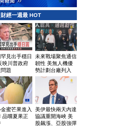
財經一週最 HOT
國罕見出手穩日
未來戰場聚焦通信
反映川普政府
韌性 美無人機優
債問題
勢計劃台廠列入
心金蜜芒果進入
美伊最快兩天內達
 品嚐夏果正
協議重開海峽 美
時
股飆漲、亞股強彈