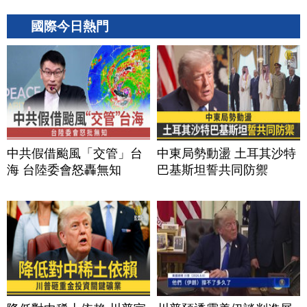
國際今日熱門
中共假借颱風「交管」台
中東局勢動盪 土耳其沙特
海 台陸委會怒轟無知
巴基斯坦誓共同防禦