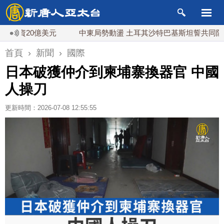
資20億美元
中東局勢動盪 土耳其沙特巴基斯坦誓共同防禦
首頁
›
新聞
›
國際
日本破獲仲介到柬埔寨換器官 中國
人操刀
更新時間：2026-07-08 12:55:55