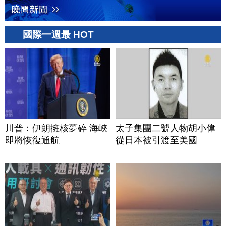
國際一週最 HOT
川普：伊朗擁核夢碎 海峽
太子集團二號人物胡小偉
即將恢復通航
從日本被引渡至美國