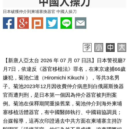
日本破獲仲介到柬埔寨換器官 中國人操刀
【新唐人亞太台 2026 年 07 月 07 日訊】日本警視廳7
月7日，依違反《器官移植法》罪名，在東京逮捕66歲
嫌犯，菊池仁達（Hiromichi Kikuchi ），等共3名男
子。菊池2023年12月因收費仲介病患到白俄羅斯換器
官而遭判刑，是日本第一個因為仲介器官被判刑案
例。菊池在保釋期間重操舊業，菊池仲介到海外柬埔
寨移植活體器官，有中國醫師執行、中國籍協調員；
台媒報導，這再次印證過去中共方面在柬埔寨主持詐