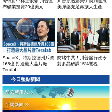
降低對中稀土依賴 川普宣
川普預透露美伊談判進展
布礦業投資20億美元
美彈藥充足再擴大生產
SpaceX、特斯拉德州斥資
防堵中共！川普簽行政令
168億 打造最大晶片廠
對多晶矽課15%關稅
Terafab
今日整點新聞