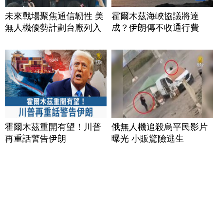
未來戰場聚焦通信韌性 美
霍爾木茲海峽協議將達
無人機優勢計劃台廠列入
成？伊朗傳不收通行費
霍爾木茲重開有望！川普
俄無人機追殺烏平民影片
再重話警告伊朗
曝光 小販驚險逃生