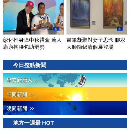
彰化推身障中秋禮盒 藝人
畫筆凝聚對妻子思念 膠彩
康康掏腰包助弱勢
大師簡錦清個展登場
今日整點新聞
地方一週最 HOT