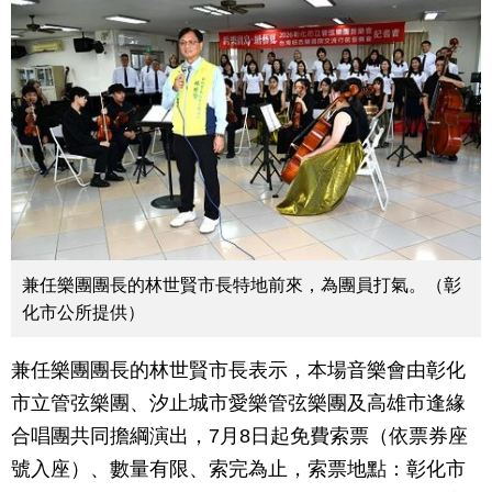
兼任樂團團長的林世賢市長特地前來，為團員打氣。（彰
化市公所提供）
兼任樂團團長的林世賢市長表示，本場音樂會由彰化
市立管弦樂團、汐止城市愛樂管弦樂團及高雄市逢緣
合唱團共同擔綱演出，7月8日起免費索票（依票券座
號入座）、數量有限、索完為止，索票地點：彰化市