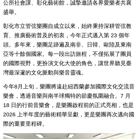
公所社會課、彰化藝術館，誠摯邀請各界愛樂者共襄
盛舉。
彰化市立管弦樂團自成立以來，始終秉持深耕管弦教
育、推廣藝術普及的初衷，今年正式邁入第 23 個年
頭。多年來，樂團足跡遍及南非、日韓、歐陸及東南
亞等十餘個國家。每一段出訪旅程，不僅拓展了團員
的國際視野，更扮演文化大使的角色，讓世界聽見臺
灣最深邃的文化脈動與樂音靈魂。
今年8月上旬，樂團將遠赴紐西蘭參加國際文化交流音
樂會，透過音樂與南半球獨特的節慶氛圍融合。7 月
18 日的行前音樂會，是樂團啟程前的正式亮相，也是
2026 上半年度的藝術精華呈獻，更是樂團再次邁向國
際的重要里程碑。