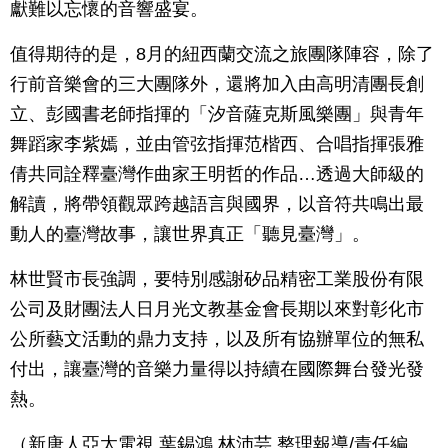
獻難以忘懷的音響盛宴。
值得期待的是，8月的紐西蘭交流之旅團隊陣容，除了
行前音樂會的三大團隊外，還將加入由高明清團長創
立、彭國書老師指揮的「汐音薩克斯風樂團」與青年
舞蹈家李紫嫣，並由管弦指揮范楷西、合唱指揮張雅
倩共同詮釋臺灣作曲家王明哲的作品…透過大師級的
解讀，將帶領觀眾跨越語言與國界，以音符共鳴出最
動人的臺灣故事，讓世界真正「聽見臺灣」。
林世賢市長強調，要特別感謝矽品精密工業股份有限
公司及財團法人日月光文教基金會長期以來對彰化市
公所藝文活動的鼎力支持，以及所有協辦單位的無私
付出，讓臺灣的音樂力量得以持續在國際舞台發光發
熱。
（新唐人亞太電視 葉錫鴻 林沛芸 整理報導/責任編