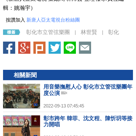
輯：
姚瀚宇
）
按讚加入
新唐人亞太電視台粉絲團
彰化市立管弦樂團
林世賢
彰化
|
|
相關新聞
用音樂撫慰人心 彰化市立管弦樂團年
度公演
2022-09-13 07:45:45
彰市跨年 韓菲、沈文程、陳忻玥等接
力開唱