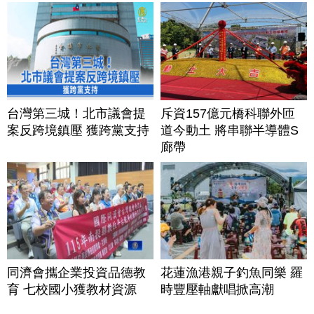
台灣第三城！北市議會提
斥資157億元橋科聯外匝
案反跨境鎮壓 獲跨黨支持
道今動土 將串聯半導體S
廊帶
同濟會攜企業投資品德教
花蓮漁港親子釣魚同樂 羅
育 七校國小獲教材資源
時豐壓軸獻唱掀高潮