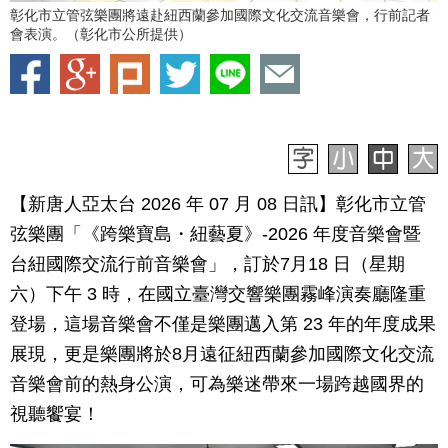
彰化市立管弦樂團將遠赴紐西蘭參加國際文化交流音樂會，行前記者
會表演。（彰化市公所提供）
【新唐人亞太台 2026 年 07 月 08 日訊】彰化市立管
弦樂團「《跨樂寶島・紐藝夏》-2026 年度音樂會暨
台紐國際交流行前音樂會」，訂於7月18 日（星期
六）下午 3 時，在國立臺灣交響樂團霧峰演奏廳隆重
登場，這場音樂會不僅是樂團邁入第 23 年的年度成果
展現，更是樂團將於8月遠征紐西蘭參加國際文化交流
音樂會前的熱身公演，可為樂迷帶來一場跨越國界的
視聽饗宴！