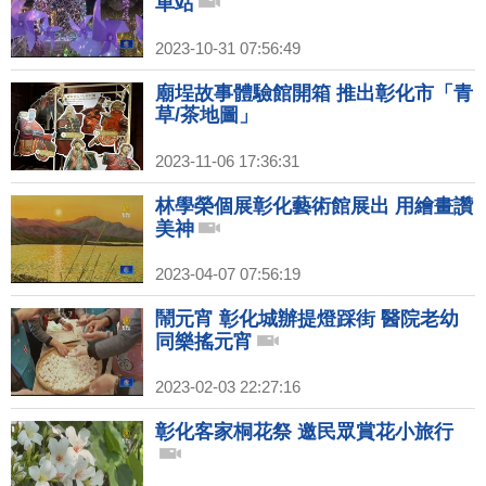
車站
2023-10-31 07:56:49
廟埕故事體驗館開箱 推出彰化市「青
草/茶地圖」
2023-11-06 17:36:31
林學榮個展彰化藝術館展出 用繪畫讚
美神
2023-04-07 07:56:19
鬧元宵 彰化城辦提燈踩街 醫院老幼
同樂搖元宵
2023-02-03 22:27:16
彰化客家桐花祭 邀民眾賞花小旅行