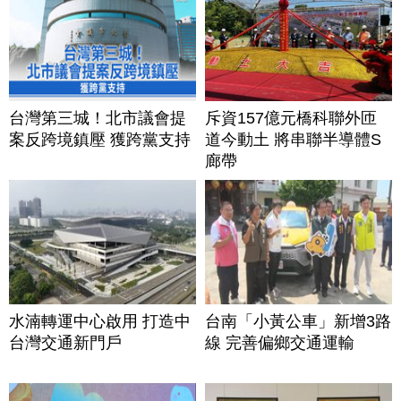
台灣第三城！北市議會提
斥資157億元橋科聯外匝
案反跨境鎮壓 獲跨黨支持
道今動土 將串聯半導體S
廊帶
水湳轉運中心啟用 打造中
台南「小黃公車」新增3路
台灣交通新門戶
線 完善偏鄉交通運輸