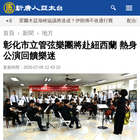
霍爾木茲海峽協議將達成？伊朗傳不收通行費
配合漢光 總
首頁
›
新聞
›
地方
彰化市立管弦樂團將赴紐西蘭 熱身
公演回饋樂迷
更新時間：2026-07-08 12:43:10