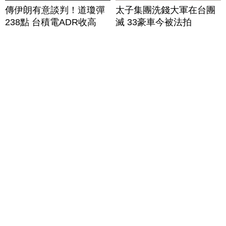
傳伊朗有意談判！道瓊彈
太子集團洗錢大軍在台團
238點 台積電ADR收高
滅 33豪車今被法拍