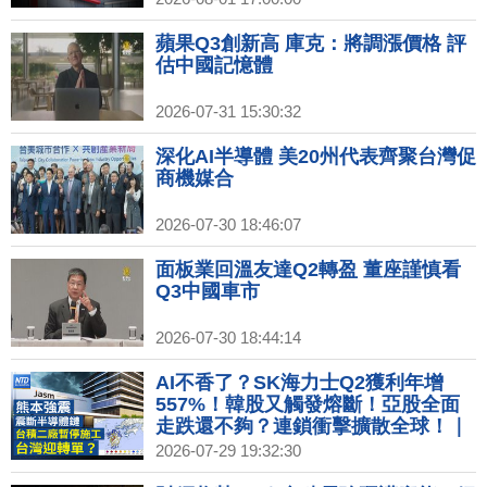
蘋果Q3創新高 庫克：將調漲價格 評
估中國記憶體
2026-07-31 15:30:32
深化AI半導體 美20州代表齊聚台灣促
商機媒合
2026-07-30 18:46:07
面板業回溫友達Q2轉盈 董座謹慎看
Q3中國車市
2026-07-30 18:44:14
AI不香了？SK海力士Q2獲利年增
557%！韓股又觸發熔斷！亞股全面
走跌還不夠？連鎖衝擊擴散全球！｜
#財經新聞│20260729(三)
2026-07-29 19:32:30