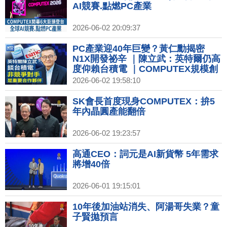
AI競賽.點燃PC產業
2026-06-02 20:09:37
PC產業迎40年巨變？黃仁勳揭密
N1X開發祕辛 ｜陳立武：英特爾仍高
度仰賴台積電 ｜COMPUTEX規模創
史上最大 科技巨頭齊聚｜SK海力士
2026-06-02 19:58:10
會長訪問台灣 會晤黃仁勳
SK會長首度現身COMPUTEX：拚5
年內晶圓產能翻倍
2026-06-02 19:23:57
高通CEO：詞元是AI新貨幣 5年需求
將增40倍
2026-06-01 19:15:01
10年後加油站消失、阿湯哥失業？童
子賢拋預言