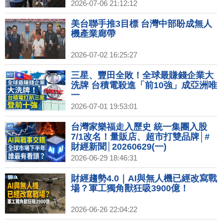
2026-07-06 21:12:12
美台聯手推3目標 台灣中部盼成無人
機產業廊帶
2026-07-02 16:25:27
三星、豐田全敗！全球最賺錢企業大
洗牌 台積電殺進「前10強」成亞洲唯
一
2026-07-01 19:53:01
台灣家樂福走入歷史 統一集團入股
7/1改名！量販店、超市打雙品牌│#
財經新聞│20260629(一)
2026-06-29 18:46:31
財經趨勢4.0｜AI與無人機已經改寫戰
場？軍工獨角獸狂吸3900億！
2026-06-26 22:04:22