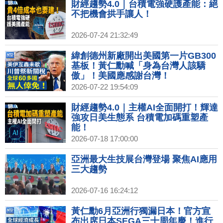
財經趨勢4.0｜台積電強硬護產能：絕
不把機會拱手讓人！
2026-07-24 21:32:49
緯創德州新廠開出美國第一片GB300
基板！黃仁勳喊「身為台灣人該驕
傲」！美國應感謝台灣！
2026-07-22 19:54:09
財經趨勢4.0｜主權AI全面開打！輝達
強攻日美生態系 台積電加碼重塑產
能！
2026-07-18 17:00:00
亞洲最大生技展台灣登場 聚焦AI應用
三大趨勢
2026-07-16 16:24:12
黃仁勳6月亞洲行獨漏日本！官方宣
布出席日本SEGA三十周年慶！進行