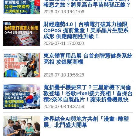
報恩之旅？將見高市早苗與孫正義？
2026-07-13 19:21:06
財經趨勢4.0｜台積電打破算力極限
CoPoS 提前量產！美系晶片生態系
成形 供應鏈韌性升級！
2026-07-11 17:00:00
東京體育用品展 台首創智慧健身系統
亮相 攻銀髮商機
2026-07-10 19:55:29
寬折疊手機要來了？三星新機下周倫
敦登場！谷歌Pixel接力亮相！首採台
積2奈米自製晶片！蘋果折疊機最快
年底才看到！｜#財經新聞
2026-07-08 19:37:58
│20260708(三)
跨界結合AI與地方共創「漫畫+雕塑
展」北門盛大開幕