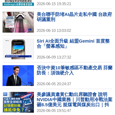
2026-06-15 19:35:21
美台聯手防堵AI晶片走私中國 台政府
研議重刑
2026-06-10 13:03:02
Siri AI全面升級 結盟Gemini 首度整
合「螢幕感知」
2026-06-09 13:27:32
否決中資10筆敏感區不動產交易 芬蘭
防長：須強硬介入
2026-06-05 20:24:37
美參議員邀黃仁勳出席聽證會 說明
NVIDIA中國業務｜川普動用冷戰法案
砸8.5億美元 挺煤電與煤炭出口｜抖
音配合中共抓人 評論：微信、小紅書
2026-06-05 19:51:47