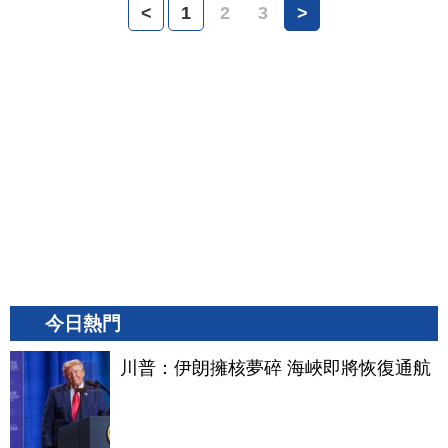
<
1
2
3
>
今日熱門
川普：伊朗擁核夢碎 海峽即將恢復通航