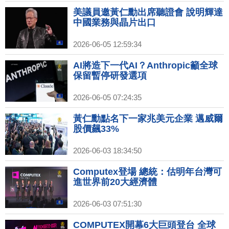
都被滲透｜AI釀晶片通膨擴全球經濟
領域！記憶體狂飆 消費端難逃｜15家
美議員邀黃仁勳出席聽證會 說明輝達
日業者應援 台鐵路便當節成跨國觀光
中國業務與晶片出口
大使
2026-06-05 12:59:34
AI將造下一代AI？Anthropic籲全球
保留暫停研發選項
2026-06-05 07:24:35
黃仁勳點名下一家兆美元企業 邁威爾
股價飆33%
2026-06-03 18:34:50
Computex登場 總統：估明年台灣可
進世界前20大經濟體
2026-06-03 07:51:30
COMPUTEX開幕6大巨頭登台 全球