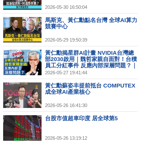
2026-05-30 16:50:04
馬斯克、黃仁勳點名台灣 全球AI算力
競賽中心
2026-05-29 19:50:39
黃仁勳揭星群AI計畫 NVIDIA台灣總
部2030啟用｜魏哲家親自面對！台積
員工分紅事件 反應內部深層問題？｜
三星勞資達成分紅協議 工會拍板40萬
2026-05-27 19:41:44
美元獎金｜調查：高德地圖APP讀個
資傳中 愛奇藝、B站都上榜｜改寫戰
黃仁勳蘇姿丰提前抵台 COMPUTEX
爭規則！星鏈伊朗戰場立奇功 費用暴
成全球AI產業核心
漲5倍
2026-05-26 16:41:30
台股市值超車印度 居全球第5
2026-05-26 13:19:12