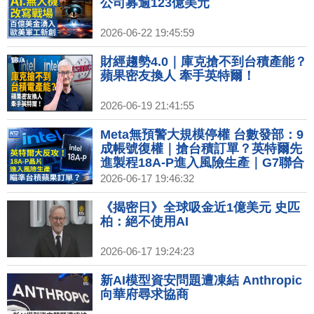
公司募逾123億美元
2026-06-22 19:45:59
財經趨勢4.0｜庫克搶不到台積產能？
蘋果密友換人 牽手英特爾！
2026-06-19 21:41:55
Meta無預警大規模停權 台數發部：9
成帳號復權｜搶台積訂單？英特爾先
進製程18A-P進入風險生產｜G7聯合
聲明：力挺烏領土完整 加強制裁俄能
2026-06-17 19:46:32
源產業｜《揭密日》全球吸金近1億
美元 史匹柏：絕不使用AI｜跨界應
《揭密日》全球吸金近1億美元 史匹
援！工藤靜香訪台 親設計小丸子舞台
柏：絕不使用AI
服裝
2026-06-17 19:24:23
新AI模型資安問題遭凍結 Anthropic
向華府尋求協商