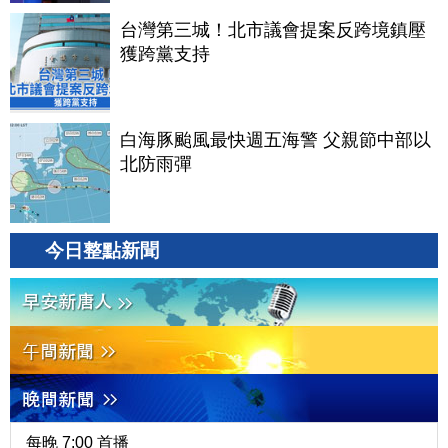
台灣第三城！北市議會提案反跨境鎮壓
獲跨黨支持
白海豚颱風最快週五海警 父親節中部以
北防雨彈
今日整點新聞
每晚 7:00 首播