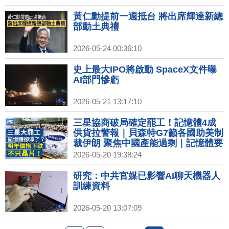
黃仁勳提前一週抵台 將出席輝達新總
部動土典禮
2026-05-24 00:36:10
史上最大IPO將啟動 SpaceX文件曝
AI部門慘虧
2026-05-21 13:17:10
三星協商破局確定罷工！記憶體4成
供貨拉警報｜貝森特G7籲各國助美制
裁伊朗 聚焦中國產能過剩｜記憶體要
涼了！明下半年反轉下跌 影響不只晶
2026-05-20 19:38:24
片？｜ASML次世代EUV將問世 台積
握關鍵技術暫不採購｜搶先黃仁勳！
研究：中共官媒已影響AI聊天機器人
AMD蘇姿丰率先抵台 週五發表演講
訓練資料
2026-05-20 13:07:09