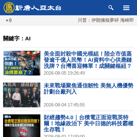
川普：伊朗擁核夢碎 海峽即將恢復
關鍵字：AI
美全面封殺中國光模組！陸企市值蒸
發逾千億人民幣！AI資料中心供應鏈
洗牌？台灣喜迎轉單！成關鍵樞紐？
｜#財經新聞│20260805 (三)
2026-08-05 19:26:49
未來戰場聚焦通信韌性 美無人機優勢
計劃台廠列入
2026-08-04 17:45:55
財經趨勢4.0｜台積電正面迎戰英特
爾！地緣政治下 美中日德的科技霸權
生存戰！
2026-08-01 17:00:00