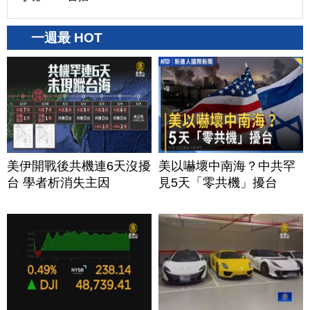
一週最 HOT
美伊開戰後共機連6天沒擾
美以嚇壞中南海？中共罕
台 學者析消失主因
見5天「零共機」擾台