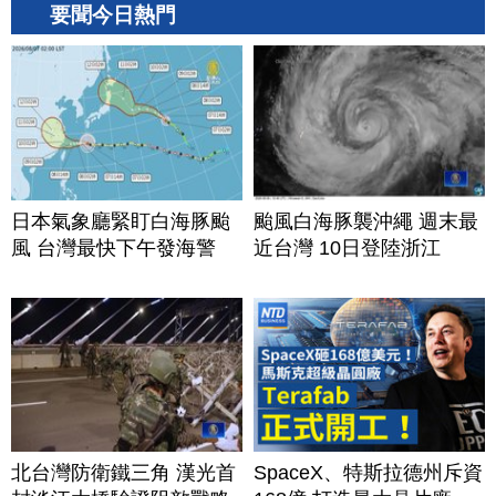
要聞今日熱門
日本氣象廳緊盯白海豚颱
颱風白海豚襲沖繩 週末最
風 台灣最快下午發海警
近台灣 10日登陸浙江
北台灣防衛鐵三角 漢光首
SpaceX、特斯拉德州斥資