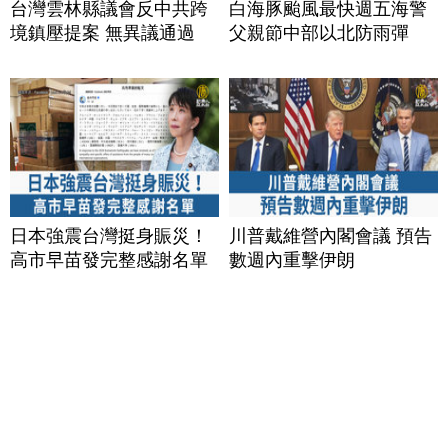
台灣雲林縣議會反中共跨
白海豚颱風最快週五海警
境鎮壓提案 無異議通過
父親節中部以北防雨彈
日本強震台灣挺身賑災！
川普戴維營內閣會議 預告
高市早苗發完整感謝名單
數週內重擊伊朗