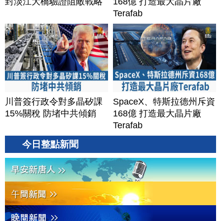
封淡江大橋驗證阻敵戰略
168億 打造最大晶片廠
Terafab
川普簽行政令對多晶矽課
SpaceX、特斯拉德州斥資
15%關稅 防堵中共傾銷
168億 打造最大晶片廠
Terafab
今日整點新聞