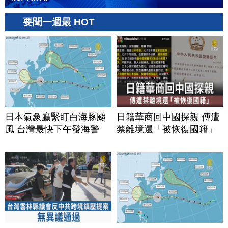
要聞一週最 HOT
日本氣象廳緊盯白海豚颱
日籍華商回中國探親 傳遭
風 台灣最快下午發海警
禁離境還「被恢復國籍」