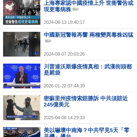
上海專家認中國疫情上升 世衛警告或
現更毒病株
2024-08-13 19:40:17
中國新冠警報再響 兩種變異毒株凶猛
2024-08-07 20:03:26
川普達沃斯爆疫情真相：武漢街頭都
是屍袋
2026-01-22 07:44:39
密蘇里州疫情索賠勝訴 中共須賠近
245億美元
2025-04-08 14:29:33
美以嚇壞中南海？中共罕見5天「零
共機」擾台