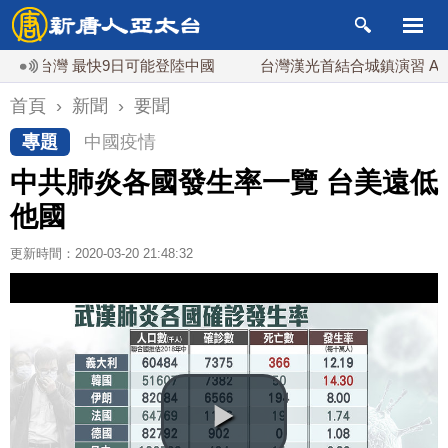
台灣 最快9日可能登陸中國
台灣漢光首結合城鎮演習 AIT連
首頁
›
新聞
›
要聞
專題
中國疫情
中共肺炎各國發生率一覽 台美遠低
他國
更新時間：2020-03-20 21:48:32