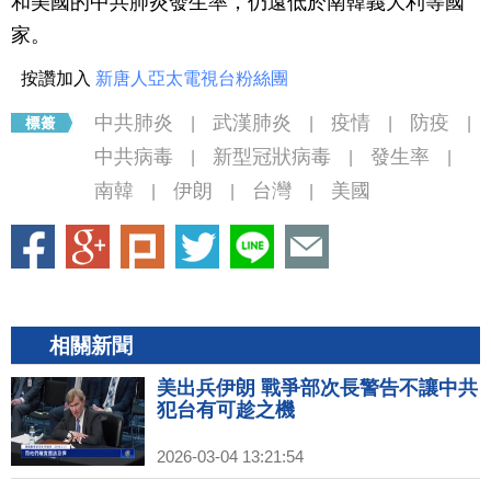
和美國的中共肺炎發生率，仍遠低於南韓義大利等國
家。
按讚加入
新唐人亞太電視台粉絲團
中共肺炎
武漢肺炎
疫情
防疫
|
|
|
|
中共病毒
新型冠狀病毒
發生率
|
|
|
南韓
伊朗
台灣
美國
|
|
|
相關新聞
美出兵伊朗 戰爭部次長警告不讓中共
犯台有可趁之機
2026-03-04 13:21:54