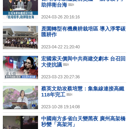
助捍衛台海
2024-03-26 20:16:16
蔗園轉型有機農耕栽培區 導入淨零碳
匯耕作
2023-04-22 21:20:40
宏國索天價與中共商建交劇本 台召回
大使抗議
2023-03-23 20:27:36
蔡英文助攻蔡培慧：集集線連接高鐵
118年完工
2023-10-28 19:14:08
中國南方多省白天變黑夜 廣州高架橋
秒變「高架河」