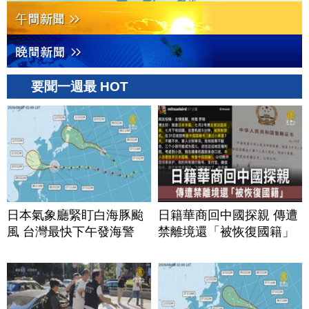
要聞一週最 HOT
日本氣象廳緊盯白海豚颱
日籍華商回中國探親 傳遭
風 台灣最快下午發海警
禁離境還「被恢復國籍」