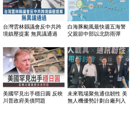
台灣雲林縣議會反中共跨
白海豚颱風最快週五海警
境鎮壓提案 無異議通過
父親節中部以北防雨彈
美國罕見出手穩日圓 反映
未來戰場聚焦通信韌性 美
川普政府美債問題
無人機優勢計劃台廠列入