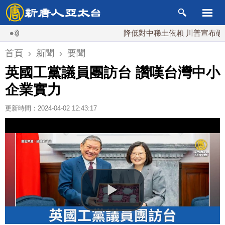
降低對中稀土依賴 川普宣布礦業投資2
首頁
›
新聞
›
要聞
英國工黨議員團訪台 讚嘆台灣中小
企業實力
更新時間：2024-04-02 12:43:17