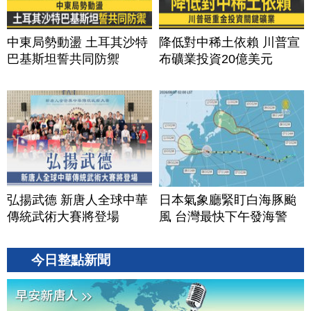
中東局勢動盪 土耳其沙特
降低對中稀土依賴 川普宣
巴基斯坦誓共同防禦
布礦業投資20億美元
弘揚武德 新唐人全球中華
日本氣象廳緊盯白海豚颱
傳統武術大賽將登場
風 台灣最快下午發海警
今日整點新聞