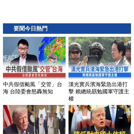
要聞今日熱門
中共假借颱風「交管」台
漢光實兵濱海緊急出港打
海 台陸委會怒轟無知
擊 賴總統勗勉國軍守護主
權