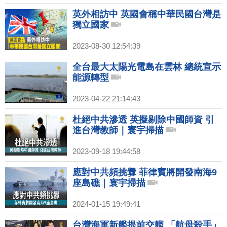
英外相訪中 英國會稱中華民國台灣是
獨立國家
2023-08-30 12:54:39
全台最大太陽光電島在雲林 總統宣示
能源轉型
2023-04-22 21:14:43
杜絕中共滲透 英擬剔除中國師資 引
進台灣教師｜寰宇掃描
2023-09-18 19:44:58
應對中共頻挑釁 菲律賓將開發南海9
座島礁｜寰宇掃描
2024-01-15 19:49:41
台灣海軍新艦提前交艦 「航母殺手」