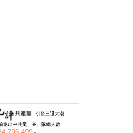
引發三退大潮
前退出中共黨、團、隊總人數
64,795,499
人