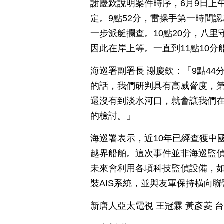
謝慶欽說明案件時序，6月9日上
定。9點52分，雷操手第一時間
一步派艇攔查。10點20分，八
因此在岸上等。一直到11點10
海巡署副署長 謝慶欽：「9點4
的話，我們研判具有高威脅度，第
還沒有到淡水河口，就會讓我們
的檢討。」
海巡署表示，近10年已經查獲中國
越界船舶。這次事件並非海巡監
未來會利用各項科技監偵設備，
裝AIS系統，並與友軍保持橫向
新唐人亞太電視 王冠霖 黃彥菱 