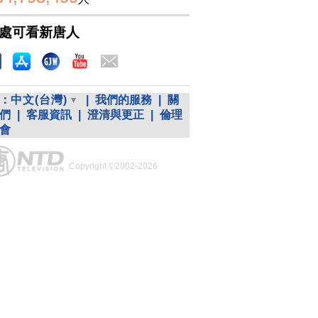
處可看新唐人
：
中文(台灣)
|
我們的服務
|
關
們
|
客服資訊
|
澄清與更正
|
倫理
會
Copyright ©2002-2026