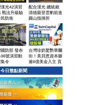
漢光42演習
配合漢光 總統賴
 戰法升級驗
清德親登雲豹前進
全民防衛
圓山指揮所
國防部 發布
台灣珍奶驚艷華爾
36號演習動
街！美貝恩資本砸
召集令
逾6億美金入主 貢
茶拓國際版圖加速
今日整點新聞
攻美？｜#財經新
聞｜
20260806(四)