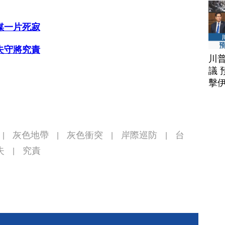
媒一片死寂
失守將究責
川
議 
擊
灰色地帶
灰色衝突
岸際巡防
台
|
|
|
|
失
究責
|