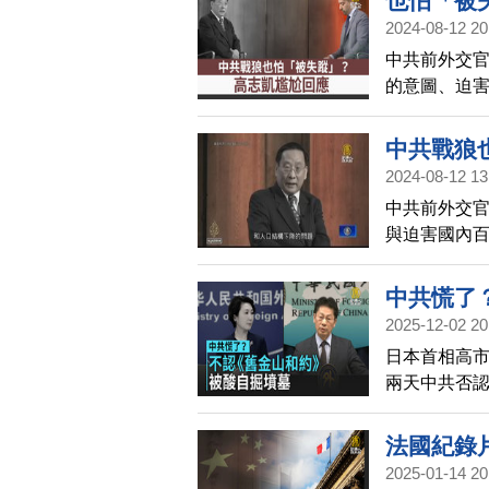
也怕「被
2024-08-12 20
中共前外交官
的意圖、迫
為笑柄，全
中共戰狼
2024-08-12 13
中共前外交
與迫害國內
是否也會害
救他。
中共慌了
2025-12-02 20
日本首相高
兩天中共否
默評論。日
部也回應，
法國紀錄
2025-01-14 20