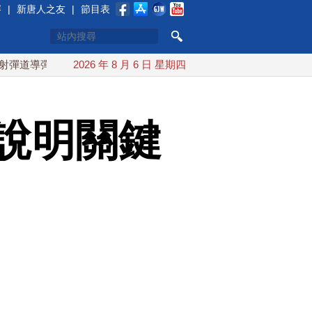
賽
|
新唐人之友
|
節目表
 落日本EEZ外
2026 年 8 月 6 日 星期四
紅海戰火續升溫 也門胡塞武裝稱又襲擊沙特
說明關鍵