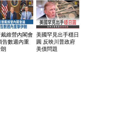
普戴維營內閣會
美國罕見出手穩日
預告數週內重
圓 反映川普政府
伊朗
美債問題