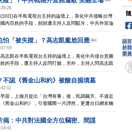
失蹤」？中共戰狼外宣頻遭駁 笑翻全場
:35:26
隨
(10日)在半島電視台主持的論壇上，美化中共侵略台灣
害國內百姓的手段，頻頻遭主持人反問駁斥，中共外宣淪
場頻頻大笑。影片在網路熱傳。
也怕「被失蹤」？高志凱尷尬回應
語言
於我
:07:59
委員
官高志凱在半島電視台主持的論壇上，美化中共侵台意圖
百姓的手段，遭主持人反問打臉，另外，主持人問高志凱
怕在中國因為說錯話被失蹤，高志凱只說，希望大家會來
？不認《舊金山和約》被酸自掘墳墓
:42:11
市早苗，上個月提出「台灣有事」後，民調飆升。不過近
認《舊金山和約》，引發國際一片譁然，更遭台日網友幽
本前議員表達，難道現在台灣還是日本領土嗎？台灣外交
強調中華民國台灣與中共互不隸屬。
片揭：中共對法國全方位竊密、間諜
:14:41