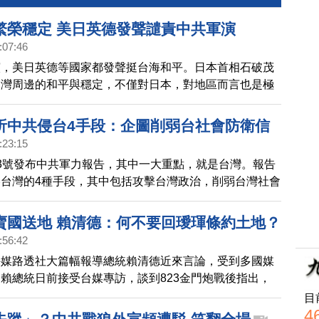
繁榮穩定 美日英德發聲譴責中共軍演
:07:46
演，美日英德等國家都發聲挺台海和平。日本首相石破茂
台灣周邊的和平與穩定，不僅對日本，對地區而言也是極
題，美國國防部譴責中共是挑釁性的軍事行動。
析中共侵台4手段：企圖削弱台社會防衛信
:23:15
3號發布中共軍力報告，其中一大重點，就是台灣。報告
台灣的4種手段，其中包括攻擊台灣政治，削弱台灣社會
能力的信心。
賣國送地 賴清德：何不要回璦琿條約土地？
:56:42
外媒路透社大篇幅報導總統賴清德近來言論，受到多國媒
賴總統日前接受台媒專訪，談到823金門炮戰後指出，
的，根本就不是為了中國領土問題，否則，中共現在就會
目
4
回龐大的中國土地。