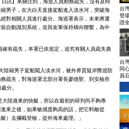
月 11 日訊】來關注到，海巡人員勤務疏失，沒有及時
台灣
陸籍男子，在大白天直接駕船進入淡水河，突破海
登場
已經對相關人員進行處分。海巡署表示，未來將運
證
安裝自動識別系統，並與友軍保持橫向聯繫，為中
員確有疏失，本署已依規定，追究有關人員疏失責
台灣
同心
大陸籍男子駕船闖入淡水河，被外界質疑岸際巡防
員
勤務疏失，對海巡署北部分署長廖德聖、到安檢所
過處分。
是大陸過來的快艇，所以在最初的研判尚不夠專
面進來之後，如果敏感度夠高的話，把它料敵從
船艇）去攔截登檢，從外海來處理。」