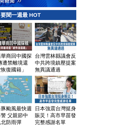
要聞一週最 HOT
籍華商回中國探
台灣雲林縣議會反
傳遭禁離境還
中共跨境鎮壓提案
被恢復國籍」
無異議通過
海豚颱風最快週
日本強震台灣挺身
警 父親節中
賑災！高市早苗發
以北防雨彈
完整感謝名單