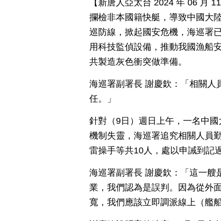
【新唐人亞太台 2024 年 06 
攔檢非本國籍快艇，導致中國大
巡防線，掀起國安危機，海巡署
用科技監偵設備，推動我國漁船
共製造灰色衝突做準備。
海巡署副署長 謝慶欽：「相關人
任。」
針對（9日）週日上午，一名中國
機制失靈，海巡署追究相關人員
雷操手等共10人，處以申誡到記
海巡署副署長 謝慶欽：「這一艘
業，我們認為是誤判。因為從外
寬，我們應該立即調派線上（艦