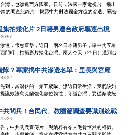
透台灣，也滲透西方國家。日前，法國一家電視台，播出
分鐘的調查紀錄片，揭露中共對法國全方位的滲透、竊密
出，這是中共對法國的，秘密戰爭。法國國安單位則證
中共行動嚴峻，並已採取反間諜措施。
星旗拍矮化片 2日籍男遭台政府驅逐出境
:20:57
色滲透，帶您直擊，近日，兩名日本籍男子，舉中共五星
西門町，拍攝影片矮化台灣。兩人今天（25日）遭到台
逐出境，禁止再入境台灣。
縱隊？專家揭中共滲透名單：里長與宮廟
:48:32
火先到，當潛伏的「第五縱隊」滲透日常生活，我們該如
者提議效法烏克蘭強化數位韌性，守護台灣，要從識破統
。
中共閱兵！台民代、教團籲調查要識別統戰
:15:26
警告，中共閱兵宣傳片，與納粹有令人毛骨悚然的相似。
有高中、小學教師，竟然在課堂播放中共九三閱兵影片，