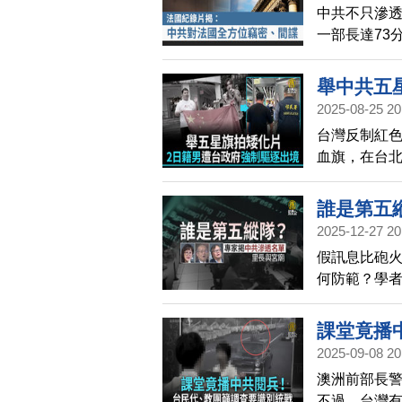
中共不只滲
一部長達73
行動，並指
實，意識到
舉中共五
2025-08-25 20
台灣反制紅
血旗，在台北
灣移民署驅
誰是第五
2025-12-27 20
假訊息比砲
何防範？學
戰謊言開始
課堂竟播
2025-09-08 20
澳洲前部長
不過，台灣