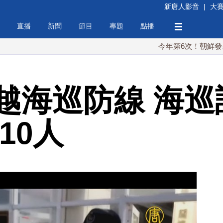
新唐人影音
|
大
直播
新聞
節目
專題
點播
今年第6次！朝鮮發射彈道導彈
越海巡防線 海巡
10人