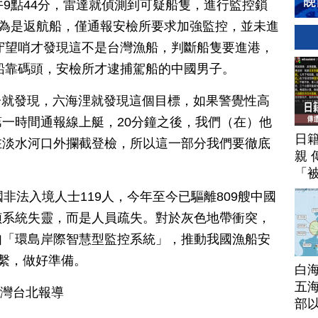
午9點44分，雷達就偵測到可疑船隻，進行監控鎖
認為是返航船，僅通報安檢所要求加強監控，並未進
里守望哨才發現這不是台灣漁船，判斷船隻要進港，
分船靠碼頭，安檢所才逮捕駕船的中國男子。
4分就發現，六海浬就發現這個目標，如果警覺性高
一時間通報線上艇，20分鐘之後，我們（在）他
日
在淡水河口外攔截登檢，所以這一部分我們要徹底
親 
「
非法入境人士119人，今年至今已驅離809艘中國
偵系統失靈，而是人員疏失。對於灰色地帶衝突，
如「環島岸際智慧型監控系統」，推動我國漁船安
聯繫，做好準備。
白
五海
台灣台北報導
部