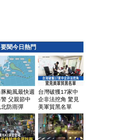
要聞今日熱門
海豚颱風最快週
台灣破獲17家中
警 父親節中
企非法挖角 驚見
以北防雨彈
美軍貿黑名單