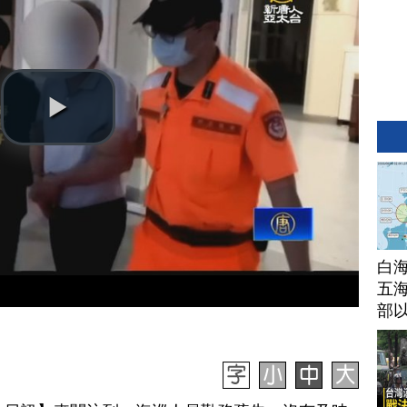
白
五海
部