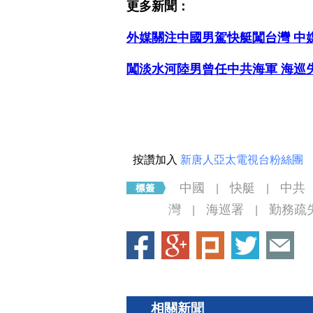
更多新聞：
外媒關注中國男駕快艇闖台灣 中
闖淡水河陸男曾任中共海軍 海巡
按讚加入
新唐人亞太電視台粉絲團
中國
快艇
中共
|
|
灣
海巡署
勤務疏
|
|
相關新聞