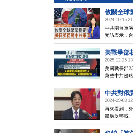
攸關全球
2024-10-15 21
中共圍台軍
受訪表示，
為重要的問
美戰爭部
2025-12-25 13
心
美國戰爭部2
彙整中共侵略
對自身防衛
中共對俄
2024-09-03 12
再來看到，
體廣泛轉載。
中共侵台目
和俄羅斯討