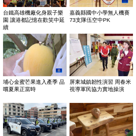
台鐵高雄機廠化身親子樂
嘉義縣國中小學無人機賽
園 讓港都記憶在歡笑中延
73支隊伍空中PK
續
埔心金蜜芒果進入產季 品
屏東城鎮韌性演習 周春米
嚐夏果正當時
視導軍民協力實地操演