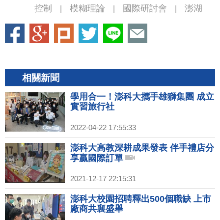
控制
模糊理論
國際研討會
澎湖
|
|
|
相關新聞
學用合一！澎科大攜手雄獅集團 成立
實習旅行社
2022-04-22 17:55:33
澎科大高教深耕成果發表 伴手禮店分
享贏國際訂單
2021-12-17 22:15:31
澎科大校園招聘釋出500個職缺 上市
廠商共襄盛舉