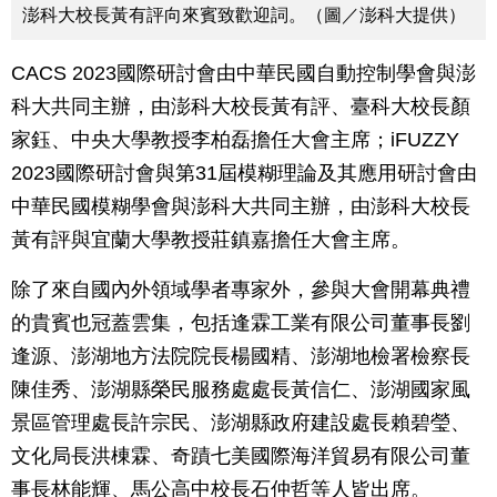
澎科大校長黃有評向來賓致歡迎詞。（圖／澎科大提供）
CACS 2023國際研討會由中華民國自動控制學會與澎
科大共同主辦，由澎科大校長黃有評、臺科大校長顏
家鈺、中央大學教授李柏磊擔任大會主席；iFUZZY
2023國際研討會與第31屆模糊理論及其應用研討會由
中華民國模糊學會與澎科大共同主辦，由澎科大校長
黃有評與宜蘭大學教授莊鎮嘉擔任大會主席。
除了來自國內外領域學者專家外，參與大會開幕典禮
的貴賓也冠蓋雲集，包括逢霖工業有限公司董事長劉
逢源、澎湖地方法院院長楊國精、澎湖地檢署檢察長
陳佳秀、澎湖縣榮民服務處處長黃信仁、澎湖國家風
景區管理處長許宗民、澎湖縣政府建設處長賴碧瑩、
文化局長洪棟霖、奇蹟七美國際海洋貿易有限公司董
事長林能輝、馬公高中校長石仲哲等人皆出席。