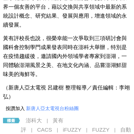
界一個友善的平台，藉以交換與共享領域中最新的系
統設計概念、研究結果、發展與應用，增進領域的永
續發展。
黃有評校長也說，很榮幸能一次爭取到三項研討會與
國科會控制學門成果發表同時在澎科大舉辦，特別是
在疫情趨緩後，邀請國內外領域學者專家到澎湖，一
同體驗澎湖風景之美、在地文化內涵、品嘗澎湖鮮甜
味美的海鮮等。
（新唐人亞太電視 呂建樹 整理報導／責任編輯：李翊
弘）
按讚加入
新唐人亞太電視台粉絲團
澎科大
黃有
|
評
CACS
iFUZZY
FUZZY
自動
|
|
|
|