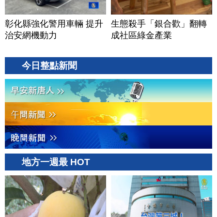
彰化縣強化警用車輛 提升
生態殺手「銀合歡」翻轉
治安網機動力
成社區綠金產業
今日整點新聞
地方一週最 HOT