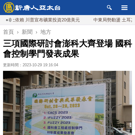
依賴 川普宣布礦業投資20億美元
中東局勢動盪 土耳其沙特巴
首頁
›
新聞
›
地方
三項國際研討會澎科大齊登場 國科
會控制學門發表成果
更新時間：2023-10-29 19:16:04