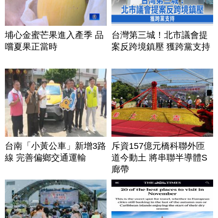
埔心金蜜芒果進入產季 品
台灣第三城！北市議會提
嚐夏果正當時
案反跨境鎮壓 獲跨黨支持
台南「小黃公車」新增3路
斥資157億元橋科聯外匝
線 完善偏鄉交通運輸
道今動土 將串聯半導體S
廊帶