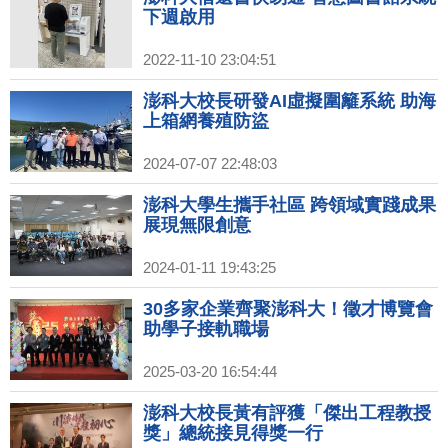
下週啟用
2022-11-10 23:04:51
澎科大校長研發AI虛擬圍籬系統 助海
上箱網養殖防盜
2024-07-07 22:48:03
澎科大學生攜手社區 跨領域實踐成果
展現無限創意
2024-01-11 19:43:25
30多家企業齊聚澎科大！徵才博覽會
助學子接軌職場
2025-03-20 16:54:44
澎科大校長黃有評獲「傑出工程教授
獎」總統接見得獎一行