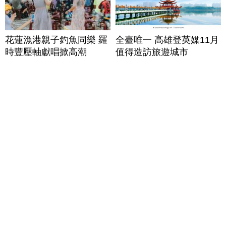
花蓮漁港親子釣魚同樂 羅
全臺唯一 高雄登英媒11月
時豐壓軸獻唱掀高潮
值得造訪旅遊城市