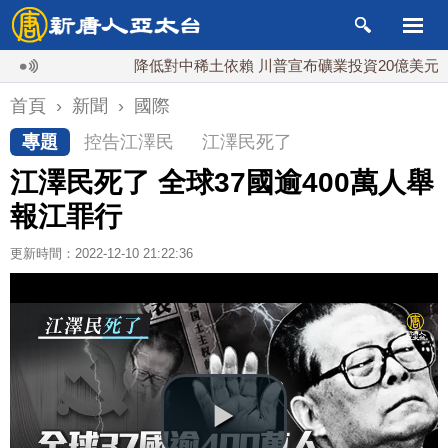
降低對中稀土依賴 川普宣布礦業投資20億美元
首頁
›
新聞
›
國際
專題
控告江澤民
江澤民死了
江澤民死了 全球37國逾400萬人舉
報江罪行
更新時間：2022-12-10 21:22:36