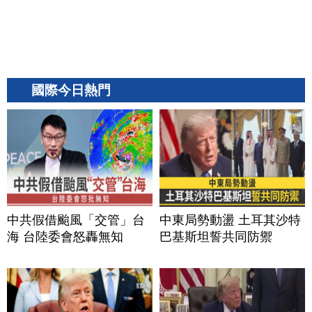
國際今日熱門
中共假借颱風「交管」台
中東局勢動盪 土耳其沙特
海 台陸委會怒轟無知
巴基斯坦誓共同防禦