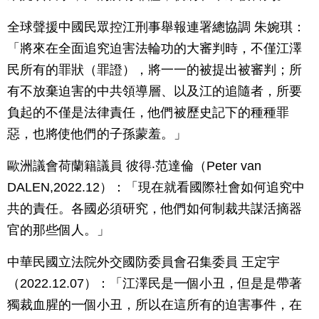
全球聲援中國民眾控江刑事舉報連署總協調 朱婉琪：
「將來在全面追究迫害法輪功的大審判時，不僅江澤
民所有的罪狀（罪證），將一一的被提出被審判；所
有不放棄迫害的中共領導層、以及江的追隨者，所要
負起的不僅是法律責任，他們被歷史記下的種種罪
惡，也將使他們的子孫蒙羞。」
歐洲議會荷蘭籍議員 彼得‧范達倫（Peter van
DALEN,2022.12）：「現在就看國際社會如何追究中
共的責任。各國必須研究，他們如何制裁共謀活摘器
官的那些個人。」
中華民國立法院外交國防委員會召集委員 王定宇
（2022.12.07）：「江澤民是一個小丑，但是是帶著
獨裁血腥的一個小丑，所以在這所有的迫害事件，在