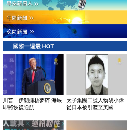
國際一週最 HOT
川普：伊朗擁核夢碎 海峽
太子集團二號人物胡小偉
即將恢復通航
從日本被引渡至美國