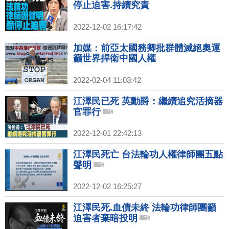
停止迫害.持續究責
2022-12-02 16:17:42
加媒：前亞太國務卿批群體滅絕奧運
籲世界捍衛中國人權
2022-02-04 11:03:42
江澤民已死 英勳爵：繼續追究活摘器
官罪行
2022-12-01 22:42:13
江澤民死亡 台法輪功人權律師團五點
聲明
2022-12-02 16:25:27
江澤民死.血債未終 法輪功律師團籲
迫害者棄暗投明