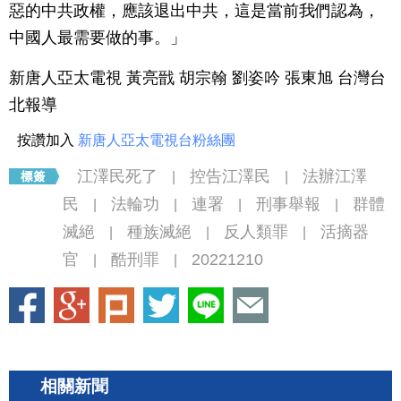
惡的中共政權，應該退出中共，這是當前我們認為，
中國人最需要做的事。」
新唐人亞太電視 黃亮戩 胡宗翰 劉姿吟 張東旭 台灣台
北報導
按讚加入
新唐人亞太電視台粉絲團
江澤民死了
控告江澤民
法辦江澤
|
|
民
法輪功
連署
刑事舉報
群體
|
|
|
|
滅絕
種族滅絕
反人類罪
活摘器
|
|
|
官
酷刑罪
20221210
|
|
相關新聞