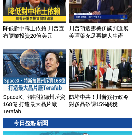
降低對中稀土依賴 川普宣
川普預透露美伊談判進展
布礦業投資20億美元
美彈藥充足再擴大生產
SpaceX、特斯拉德州斥資
防堵中共！川普簽行政令
168億 打造最大晶片廠
對多晶矽課15%關稅
Terafab
今日整點新聞