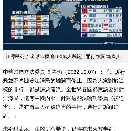
江澤民死了 全球37國逾400萬人舉報江罪行 製圖/新唐人
中華民國立法委員 高嘉瑜（2022.12.07）：「追訴行
動並不會隨著江澤民的離開而停止，因為大家對於這
樣的罪行，都是深惡痛絕。全世界各國都應該要針對
江澤民，還有中國內部，針對這些法輪功學員（被迫
害）、還有自由人權被迫害的事情，進行追訴跟追
討。」
朱婉琪表示，江的所有罪證，仍將在未來被審判。