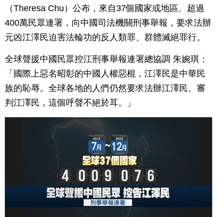
（Theresa Chu）公布，來自37個國家或地區、超過
400萬民眾連署，向中國司法機關刑事舉報，要求法辦
元凶江澤民迫害法輪功的反人類罪、群體滅絕罪行。
全球聲援中國民眾控江刑事舉報連署總協調 朱婉琪：
「國際上惡名昭彰的中國人權惡棍，江澤民是中華民
族的恥辱。全球各地的人們仍然要求法辦江澤民、審
判江澤民，這個呼聲不絕於耳。」