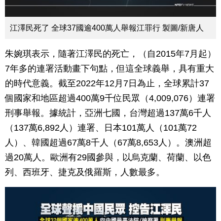
江澤民死了 全球37國逾400萬人舉報江罪行 製圖/新唐人
朱婉琪表示，隨著江澤民的死亡，（自2015年7月起）
7年多的連署活動畫下句點，但這全球義舉，具有重大
的時代意義。截至2022年12月7日為止，全球累計37
個國家和地區超過400萬9千位民眾（4,009,076）連署
刑事舉報。據統計，亞洲七國，台灣超過137萬6千人
（137萬6,892人）連署、日本101萬人（101萬72
人）、韓國超過67萬8千人（67萬8,653人）。澳洲超
過20萬人。歐洲有29國參與，以烏克蘭、荷蘭、以色
列、西班牙、捷克及俄羅斯，人數最多。