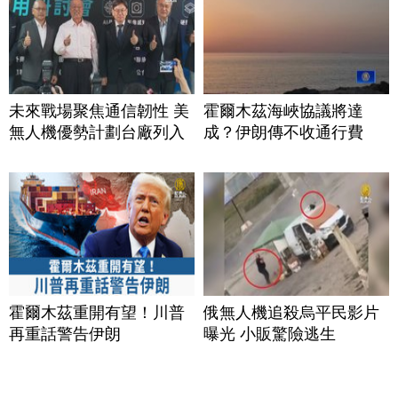
未來戰場聚焦通信韌性 美
霍爾木茲海峽協議將達
無人機優勢計劃台廠列入
成？伊朗傳不收通行費
霍爾木茲重開有望！川普
俄無人機追殺烏平民影片
再重話警告伊朗
曝光 小販驚險逃生