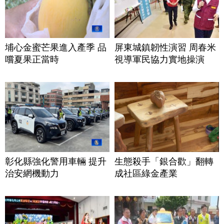
埔心金蜜芒果進入產季 品
屏東城鎮韌性演習 周春米
嚐夏果正當時
視導軍民協力實地操演
彰化縣強化警用車輛 提升
生態殺手「銀合歡」翻轉
治安網機動力
成社區綠金產業