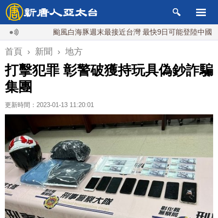
颱風白海豚週末最接近台灣 最快9日可能登陸中國
台灣
首頁
›
新聞
›
地方
打擊犯罪 彰警破獲持玩具偽鈔詐騙
集團
更新時間：2023-01-13 11:20:01