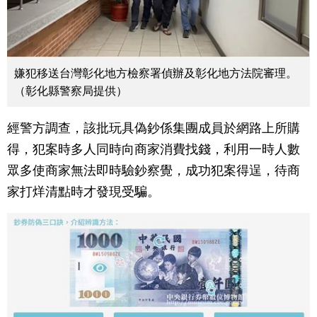
嫌犯移送台灣彰化地方檢察署偵辦及彰化地方法院審理。
（彰化縣警察局提供）
經警方調查，該批玩具偽鈔係集團成員於網路上所購
得，犯案時多人同時向商家消費找錢，利用一時人數
眾多使商家無法即時驗鈔察覺，成功犯案得逞，待商
家打烊清點時才發現受騙。