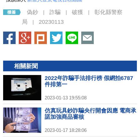
偽鈔
詐騙
破獲
彰化縣警察
|
|
|
局
20230113
|
相關新聞
2022年詐騙手法排行榜 假網拍6787
件排第一
2023-01-13 19:55:08
仿真玩具鈔詐騙央行開會因應 電商承
諾加強商品審核
2023-01-17 18:28:06