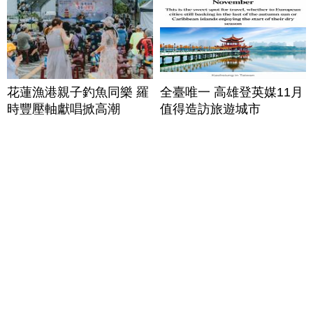
花蓮漁港親子釣魚同樂 羅
全臺唯一 高雄登英媒11月
時豐壓軸獻唱掀高潮
值得造訪旅遊城市