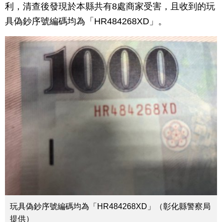
利，清查後發現於本縣共有8處商家受害，且收到的玩
具偽鈔序號編碼均為「HR484268XD」。
玩具偽鈔序號編碼均為「HR484268XD」（彰化縣警察局
提供）