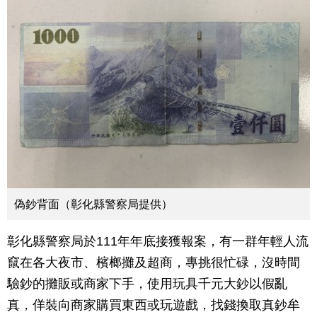
偽鈔背面（彰化縣警察局提供）
彰化縣警察局於111年年底接獲報案，有一群年輕人流
竄在各大夜市、檳榔攤及超商，專挑很忙碌，沒時間
驗鈔的攤販或商家下手，使用玩具千元大鈔以假亂
真，佯裝向商家購買東西或玩遊戲，找錢換取真鈔牟