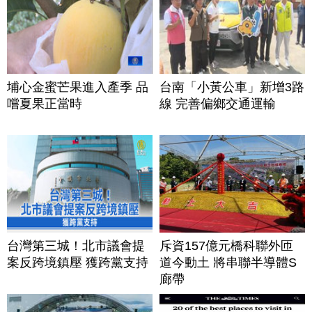
埔心金蜜芒果進入產季 品
台南「小黃公車」新增3路
嚐夏果正當時
線 完善偏鄉交通運輸
台灣第三城！北市議會提
斥資157億元橋科聯外匝
案反跨境鎮壓 獲跨黨支持
道今動土 將串聯半導體S
廊帶