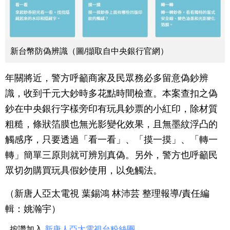
新台幣防偽辨識（圖/擷取自中央銀行官網）
年關將近，警方呼籲商家及民眾務必多留意偽鈔辨
識，收到千元大鈔時多花點時間檢查。本案查扣之偽
鈔在中央銀行字樣旁印有玩具鈔票的小紅印，除材質
粗糙，條狀箔膜也無光影變化效果，且無墨紋浮凸的
觸感序，只要透過「看一看」、「摸一摸」、「轉一
轉」簡單三原則就可辨別真偽。另外，警方也呼籲民
眾切勿購買玩具假鈔使用，以免觸法。
（新唐人亞太電視 葉錫鴻 林沛芸 整理報導/責任編
輯：姚瀚宇）
按讚加入
新唐人亞太電視台粉絲團