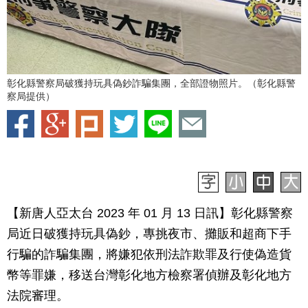
彰化縣警察局破獲持玩具偽鈔詐騙集團，全部證物照片。（彰化縣警
察局提供）
【新唐人亞太台 2023 年 01 月 13 日訊】彰化縣警察
局近日破獲持玩具偽鈔，專挑夜市、攤販和超商下手
行騙的詐騙集團，將嫌犯依刑法詐欺罪及行使偽造貨
幣等罪嫌，移送台灣彰化地方檢察署偵辦及彰化地方
法院審理。