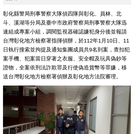
彰化縣警局刑事警察大隊偵四隊與彰化、員林、北
斗、溪湖等分局及臺中市政府警察局刑事警察大隊迅
速組成專案小組，調閱監視器確認嫌犯身分後並報請
台灣彰化地方檢察署指揮偵辦，於112年1月10日、11
日執行搜索並拘提及通知集團成員共9名到案，查扣犯
案手機、犯案當日穿著之衣服、安全帽及玩具偽鈔等
證物，全案依刑法詐欺罪及行使偽造貨幣等罪嫌，移
送台灣彰化地方檢察署偵辦及彰化地方法院審理。