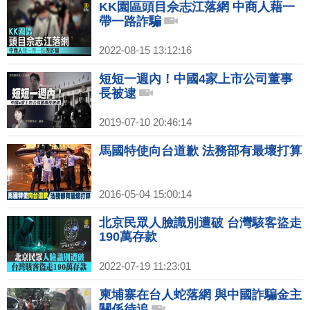
KK園區頭目佘志江落網 中商人藉一
帶一路詐騙
2022-08-15 13:12:16
短短一週內！中國4家上市公司董事
長被逮
2019-07-10 20:46:14
馬國特使向台道歉 法務部有最壞打算
2016-05-04 15:00:14
北京民眾人臉識別遭破 台灣駭客盜走
190萬存款
2022-07-19 11:23:01
柬埔寨在台人蛇落網 與中國詐騙金主
關係待追