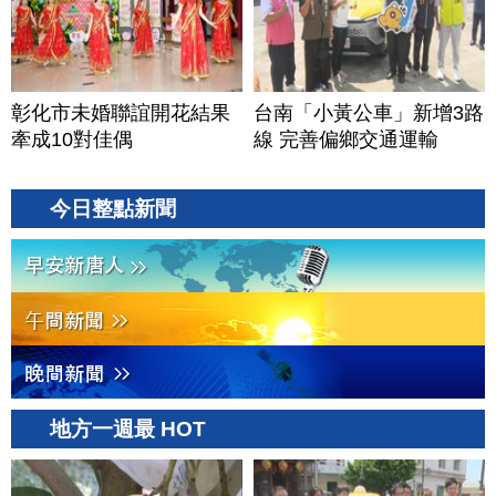
彰化市未婚聯誼開花結果
台南「小黃公車」新增3路
牽成10對佳偶
線 完善偏鄉交通運輸
今日整點新聞
地方一週最 HOT