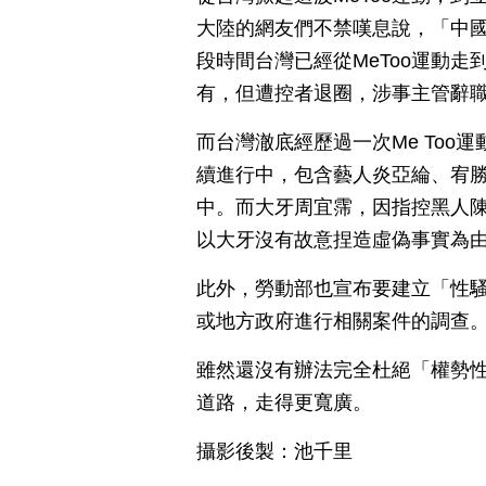
大陸的網友們不禁嘆息說，「中國
段時間台灣已經從MeToo運動
有，但遭控者退圈，涉事主管辭
而台灣澈底經歷過一次Me To
續進行中，包含藝人炎亞綸、宥勝
中。而大牙周宜霈，因指控黑人
以大牙沒有故意捏造虛偽事實為
此外，勞動部也宣布要建立「性
或地方政府進行相關案件的調查
雖然還沒有辦法完全杜絕「權勢
道路，走得更寬廣。
攝影後製：池千里