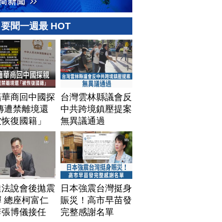
要聞一週最 HOT
籍華商回中國探
台灣雲林縣議會反
傳遭禁離境還
中共跨境鎮壓提案
被恢復國籍」
無異議通過
達法說會後拋震
日本強震台灣挺身
 總座柯富仁
賑災！高市早苗發
辭張博儀接任
完整感謝名單