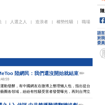
隨
法
人選之人
造浪者
權勢性騷
職場
|
|
|
|
語言
於我
委員
eToo 陸網民：我們還沒開始就結束
:48:59
oo運動發酵，有中國網友在微博上整理懶人包，指出從台
演藝圈各領域，紛紛有性騷受害者發聲曝光，再到台灣立
法應對。隨後大量中國網友轉發並諷刺說，我們的版本，
已經結束了，透露出中國人民的心聲。