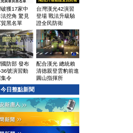
│20260805 (三)
破獲17家中
台灣漢光42演習
法挖角 驚見
登場 戰法升級驗
軍貿黑名單
證全民防衛
國防部 發布
配合漢光 總統賴
36號演習動
清德親登雲豹前進
召集令
圓山指揮所
今日整點新聞