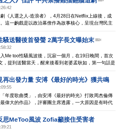
選之人》佳評 中共禁播難擋翻牆追劇
:26:42
《人選之人-造浪者》，4月28日在Netflix上線後，成
劇。這一齣戲是以政治幕僚作為故事核心，呈現台灣民主
受到不少好評。由演員謝盈萱、王淨、黃健瑋主演，卡司
金鐘演員，7大角色都是追劇亮點。不過，這部劇卻在中
性騷送醫後首發聲 2萬字長文曝始末
在中國影視網站「豆瓣」的評分跟介紹都被下架。但中國
:58:32
有中國網友分享翻牆追劇的感想，大讚劇本及選角相當出
入Me too性騷風波後，沉寂一個月，在19日晚間，首次
動。
文，提到送醫當天，醒來後看到老婆孟耿如，第一句話是
救我，但也承諾妻子，現在的自己是黃子佼3.0，會用餘
丈夫、好爸爸。
見再出發力量 安溥《最好的時光》獲共鳴
:09:55
獎「年度歌曲獎」，由安溥《最好的時光》打敗周杰倫傳
《最偉大的作品》，評審團主席透露，一大原因是有時代
處境觀察。而今年MeToo運動燒進演藝圈，不少歌手在
際，也不忘暖心向受害者給予加油打氣，並期盼這一段時
思MeToo風波 Zofia籲接住受害者
擾與討論，能夠帶給大家更有安全感、更透明的環境。
:39:21