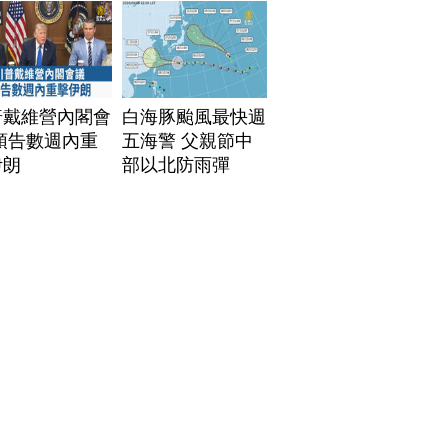
普戴維營內閣會
白海豚颱風最快週
預告數週內重
五海警 父親節中
伊朗
部以北防雨彈