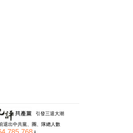
引發三退大潮
前退出中共黨、團、隊總人數
64,785,768
人