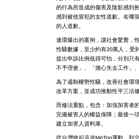
的行為所造成的傷害及陰影感到
感到被他冒犯的女性道歉。名嘴
的人道歉。
連環爆出的案例，讓社會驚覺，性
性騷數據，至少約有20萬人，受
提出申訴比例低得可怕，分別只有
不予理會」、「擔心失去工作」
為了遏制權勢性騷，改善社會環
改革方案，並成功推動性平三法
而修法重點，包含：加強加害者
完備被害人的權益保障；最後一
建立加害人資料庫。
從台灣掀起這波MeToo運動，