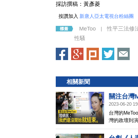
採訪撰稿：黃彥菱
按讚加入
新唐人亞太電視台粉絲團
MeToo
性平三法修
|
性騷
相關新聞
關注台灣M
2023-06-20 19
台灣的MeT
灣的政壇到
法院提出修
還沒開始就