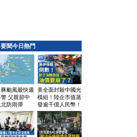
要聞今日熱門
海豚颱風最快週
美全面封殺中國光
警 父親節中
模組！陸企市值蒸
以北防雨彈
發逾千億人民幣！
AI資料中心供應鏈
洗牌？台灣喜迎轉
單！成關鍵樞紐？
｜#財經新聞