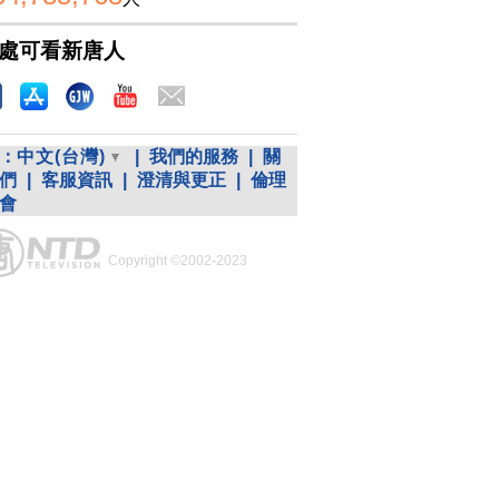
處可看新唐人
：
中文(台灣)
|
我們的服務
|
關
們
|
客服資訊
|
澄清與更正
|
倫理
會
Copyright ©2002-2023