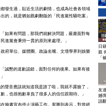
能都發生過，貼近生活的劇情，也成為社會各領域
爆出的，就是猶如戲劇翻版的「民進黨性騷吃案」
.05)：「如果有問題，那我們就解決問題，嚴肅面對每
，民進黨會秉持一貫的原則來處理。」
日
、政府單位、媒體圈、政論名嘴、文壇學界到娛樂
親 
「
.08)：「誠懇的道歉認錯，面對任何的後果。如果有後
。」
)：「聽我的聲音應該就知道我是誰了啦，我就不露臉了，
友
道歉，也很抱歉辜負了很多人的信任跟期待。」
撼彈
請
都在臉書宣布停止演藝工作。宥勝則表示，對曾經