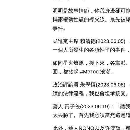
明明是故事情節，你我身邊卻可
揭露權勢性騷的導火線。最先被
事件。
民進黨主席 賴清德(2023.06
一個人所發生的各項性平的事件
如同星火燎原，接下來，各黨派
圈，都掀起 #MeToo 浪潮。
政治評論員 朱學恆(2023.06
續的法律流程，我也會坦承接受
藝人 黃子佼(2023.06.19
太丟臉了。首先我必須當然還是
此外，藝人NONO以及許傑輝，