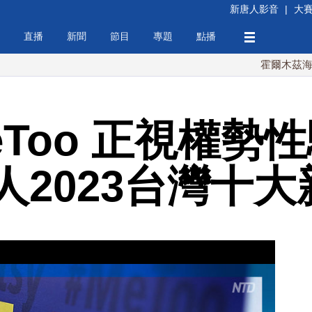
新唐人影音
|
大
直播
新聞
節目
專題
點播
霍爾木茲海峽協議將
Too 正視權勢
人2023台灣十大