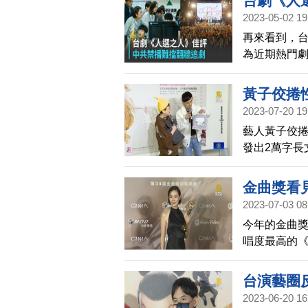
台劇《人
2023-05-02 19
再來看到，台劇
為近期熱門
選舉樣貌，
網羅了金馬、
黃子佼捲
國被禁播，
2023-07-20 19
微博上依然
藝人黃子佼捲
色，令人感
發出2萬字長
問，為什麼要
生做一個好
金曲獎看
2023-07-03 08
今年的金曲
唱度最高的
的意義或當今
分享喜悅之
台演藝圈反
間的紛紛擾
2023-06-20 16