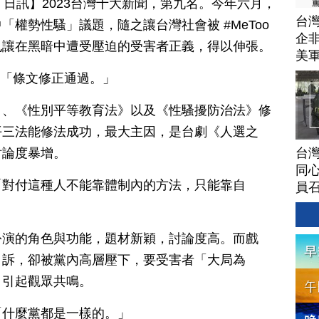
月 30 日訊】2023台灣十大新聞，第九名。今年六月，
台灣
權勢性騷」議題，隨之讓台灣社會被 #MeToo
企非
也讓在黑暗中遭受壓迫的受害者正義，得以伸張。
美
1）：「條文修正通過。」
》、《性別平等教育法》以及《性騷擾防治法》修
平三法能修法成功，最大主因，是台劇《人選之
台灣
討論度暴增。
同心
「對付這種人不能靠體制內的方法，只能靠自
員
扮演的角色與功能，題材新穎，討論度高。而戲
申訴，卻被黨內高層壓下，要受害者「大局為
，引起觀眾共鳴。
「什麼黨都是一樣的。」