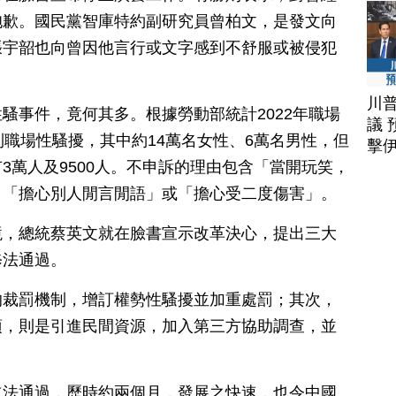
抱歉。國民黨智庫特約副研究員曾柏文，是發文向
張宇韶也向曾因他言行或文字感到不舒服或被侵犯
川
騷事件，竟何其多。根據勞動部統計2022年職場
議 
到職場性騷擾，其中約14萬名女性、6萬名男性，但
擊
3萬人及9500人。不申訴的理由包含「當開玩笑，
、「擔心別人閒言閒語」或「擔心受二度傷害」。
境，總統蔡英文就在臉書宣示改革決心，提出三大
修法通過。
的裁罰機制，增訂權勢性騷擾並加重處罰；其次，
項，則是引進民間資源，加入第三方協助調查，並
到立法通過，歷時約兩個月，發展之快速，也令中國