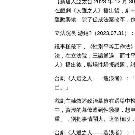
【新唐人亞太台 2023 年 12 
在戲劇《人選之人》播出後，劇中「
運動襲捲，除了促成法案改革，
立法院長 游錫?（2023.07.3
議事槌敲下，《性別平等工作法
法，在立法院，三讀通過。而性
人》播出後，職場性騷擾議題，
台劇《人選之人——造浪者》：
己。」
戲劇主軸敘述政治幕僚在選舉中
中，資淺的幕僚遭到性騷擾，想
重」，別把事情鬧大。這個橋段
台劇《人選之人——造浪者》：