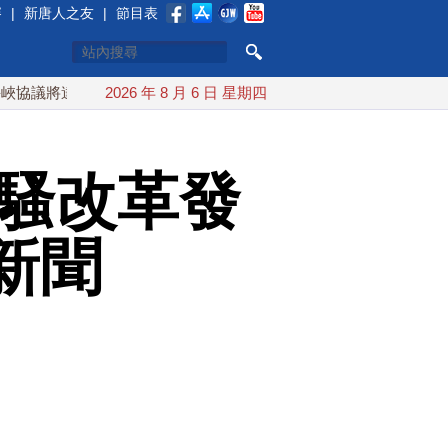
賽
|
新唐人之友
|
節目表
達成？伊朗傳不收通行費
2026 年 8 月 6 日 星期四
配合漢光 總統賴清德親登雲豹前進
性騷改革發
新聞