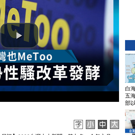
白
五海
部