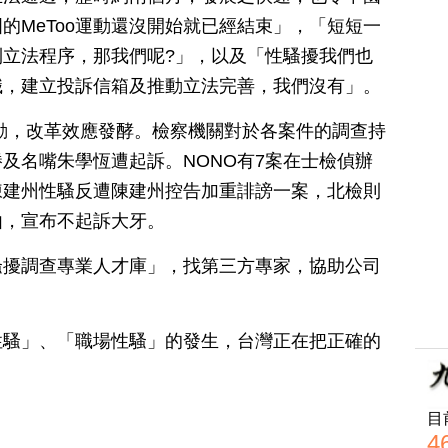
的MeToo運動還沒開始就已經結束」，「短短一
走到立法程序，那我們呢?」，以及「性騷擾我們也
職，建立投訴信箱及推動立法完善，我們沒有」。
o運動，改革效應發酵。檢察機關對於各案件的調查持
及名嘴朱學恆遭起訴。NONO有7案在士檢偵辦
陳建州性騷反遭陳建州控告加重誹謗一案，北檢則
由，宣布不起訴大牙。
騷擾調查專業人才庫」，找第三方專家，協助公司
。
性騷」、「職場性騷」的發生，台灣正在把正確的
目
4